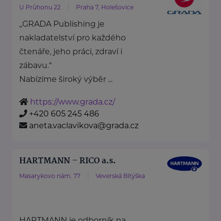
U Průhonu 22
Praha 7, Holešovice
„GRADA Publishing je
nakladatelství pro každého
čtenáře, jeho práci, zdraví i
zábavu.“
Nabízíme široký výběr ...
https://www.grada.cz/
+420 605 245 486
aneta.vaclavikova@grada.cz
HARTMANN – RICO a.s.
Masarykovo nám. 77
Veverská Bítýška
HARTMANN je odborník na