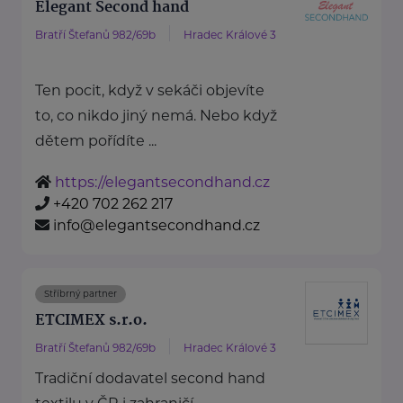
Elegant Second hand
Bratří Štefanů 982/69b
Hradec Králové 3
Ten pocit, když v sekáči objevíte
to, co nikdo jiný nemá. Nebo když
dětem pořídíte ...
https://elegantsecondhand.cz
+420 702 262 217
info@elegantsecondhand.cz
Stříbrný partner
ETCIMEX s.r.o.
Bratří Štefanů 982/69b
Hradec Králové 3
Tradiční dodavatel second hand