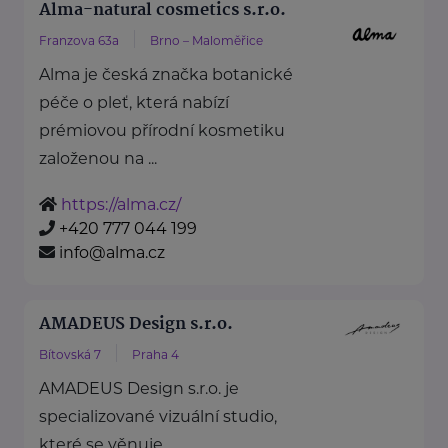
Alma-natural cosmetics s.r.o.
Franzova 63a
Brno – Maloměřice
Alma je česká značka botanické
péče o pleť, která nabízí
prémiovou přírodní kosmetiku
založenou na ...
https://alma.cz/
+420 777 044 199
info@alma.cz
AMADEUS Design s.r.o.
Bítovská 7
Praha 4
AMADEUS Design s.r.o. je
specializované vizuální studio,
které se věnuje