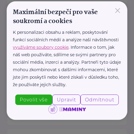
×
Maximální bezpečí pro vaše
Český zahrádkářský svaz, z.s.
soukromí a cookies
Rokycanova 318/15
Praha 3 - Žižkov
K personalizaci obsahu a reklam, poskytování
Redakce webu iZahrádkář.cz
funkcí sociálních médií a analýze naší návštěvnosti
e-mail: tomasek@zahradkari.cz
využíváme soubory cookie
. Informace o tom, jak
Redakce časopisu
náš web používáte, sdílíme se svými partnery pro
Rokycanova 15, 130 00 Praha 3e-
sociální média, inzerci a analýzy. Partneři tyto údaje
mohou zkombinovat s dalšími informacemi, které
mail: redakce@zahradkari.cz
jste jim poskytli nebo které získali v důsledku toho,
tel.: 222 781 773
že používáte jejich služby.
fax: ...
Povolit vše
Upravit
Odmítnout
https://www.zahradkari.cz/
+420 222 782 710
ustredi@zahradkari.cz