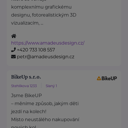
komplexnímu grafickému
designu, fotorealistickým 3D
vizualizacím, ...
https://www.amadeusdesign.cz/
+420 733 108 557
petr@amadeusdesign.cz
BikeUp s.r.o.
Stehlíkova 1233
Slaný 1
Jsme BikeUP
– měníme způsob, jakým děti
jezdí na kolech!
Místo neustálého nakupování
nových kol ...