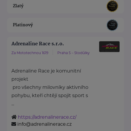
Zlatý
Platinový
Adrenaline Race s.r.o.
Za Mototechnou 1619
Praha 5 – Stodůlky
Adrenaline Race je komunitní
projekt
pro všechny milovníky aktivního
pohybu, kteří chtějí spojit sport s
...
https://adrenalinerace.cz/
info@adrenalinerace.cz