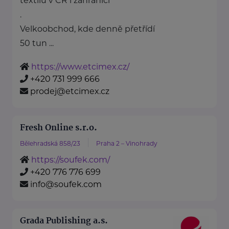
textilu v ČR i zahraničí
.
Velkoobchod, kde denně přetřídí
50 tun ...
https://www.etcimex.cz/
+420 731 999 666
prodej@etcimex.cz
Fresh Online s.r.o.
Bělehradská 858/23
Praha 2 – Vinohrady
https://soufek.com/
+420 776 776 699
info@soufek.com
Grada Publishing a.s.