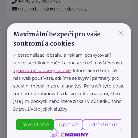
+420 220 951 468
greendoors@greendoors.cz
×
Klub svobodných matek z.s.
Maximální bezpečí pro vaše
Dukelských hrdinů 34
Praha 7
soukromí a cookies
K personalizaci obsahu a reklam, poskytování
"Pomáháme rodičům a jejich
funkcí sociálních médií a analýze naší návštěvnosti
dětem."
využíváme soubory cookie
. Informace o tom, jak
Rodinám samoživitelů z celé ČR
náš web používáte, sdílíme se svými partnery pro
poskytujeme finanční, materiální,
sociální média, inzerci a analýzy. Partneři tyto údaje
mohou zkombinovat s dalšími informacemi, které
odbornou právní ...
jste jim poskytli nebo které získali v důsledku toho,
že používáte jejich služby.
https://www.klubsvobodnychmatek.cz/
+420 800 995 511
Povolit vše
Upravit
Odmítnout
info@klubsvobodnychmatek.cz