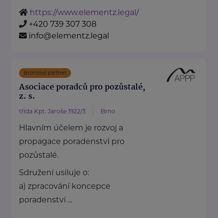
https://www.elementz.legal/
+420 739 307 308
info@elementz.legal
Bronzový partner
Asociace poradců pro pozůstalé,
z. s.
třída Kpt. Jaroše 1922/3
Brno
Hlavním účelem je rozvoj a
propagace poradenství pro
pozůstalé.
Sdružení usiluje o:
a) zpracování koncepce
poradenství ...