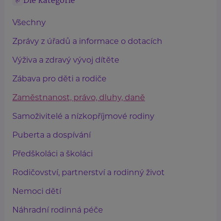
Dle kategorie
Všechny
Zprávy z úřadů a informace o dotacích
Výživa a zdravý vývoj dítěte
Zábava pro děti a rodiče
Zaměstnanost, právo, dluhy, daně
Samoživitelé a nízkopříjmové rodiny
Puberta a dospívání
Předškoláci a školáci
Rodičovství, partnerství a rodinný život
Nemoci dětí
Náhradní rodinná péče