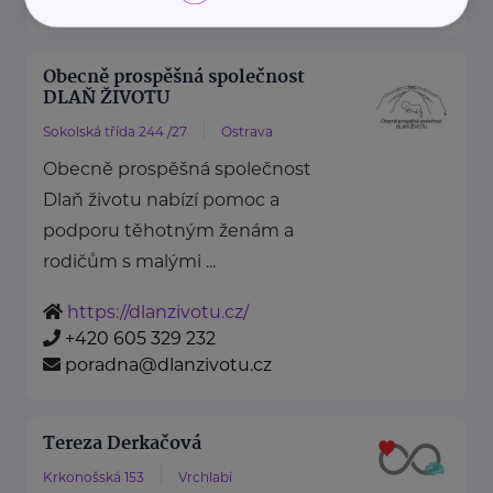
Obecně prospěšná společnost
DLAŇ ŽIVOTU
Sokolská třída 244 /27
Ostrava
Obecně prospěšná společnost
Dlaň životu nabízí pomoc a
podporu těhotným ženám a
rodičům s malými ...
https://dlanzivotu.cz/
+420 605 329 232
poradna@dlanzivotu.cz
Tereza Derkačová
Krkonošská 153
Vrchlabí