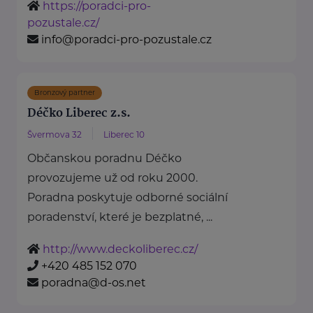
https://poradci-pro-
pozustale.cz/
info@poradci-pro-pozustale.cz
Bronzový partner
Déčko Liberec z.s.
Švermova 32
Liberec 10
Občanskou poradnu Déčko
provozujeme už od roku 2000.
Poradna poskytuje odborné sociální
poradenství, které je bezplatné, ...
http://www.deckoliberec.cz/
+420 485 152 070
poradna@d-os.net