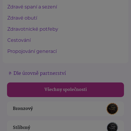
Zdravé spaní a sezení
Zdravé obutí
Zdravotnické potřeby
Cestování
Propojování generací
Dle úrovně partnerství
Všechny společnosti
Bronzový
Stříbrný