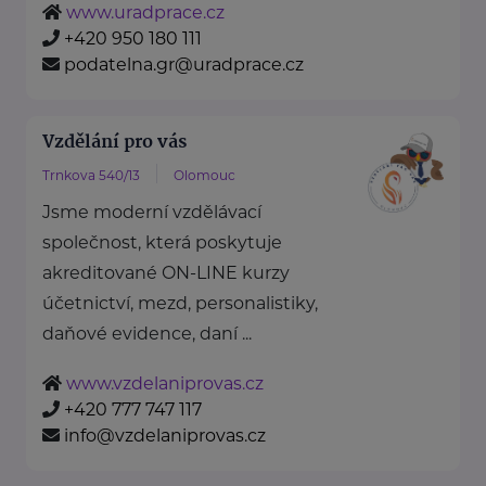
www.uradprace.cz
+420 950 180 111
podatelna.gr@uradprace.cz
Vzdělání pro vás
Trnkova 540/13
Olomouc
Jsme moderní vzdělávací
společnost, která poskytuje
akreditované ON-LINE kurzy
účetnictví, mezd, personalistiky,
daňové evidence, daní ...
www.vzdelaniprovas.cz
+420 777 747 117
info@vzdelaniprovas.cz