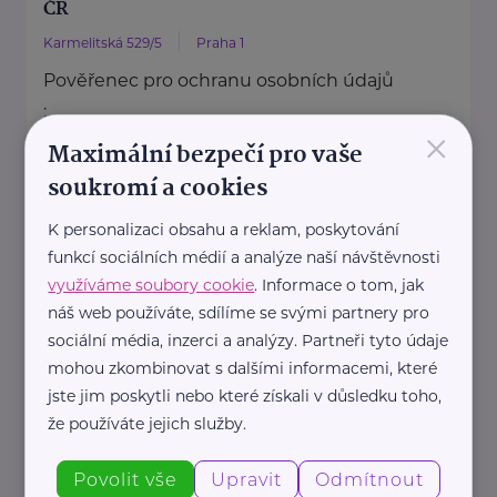
ČR
Karmelitská 529/5
Praha 1
Pověřenec pro ochranu osobních údajů
:
×
Mgr. Šárka Jílková,
Maximální bezpečí pro vaše
+420 234 811 105, gdpr@msmt.cz
soukromí a cookies
Příslušná osoba dle zákona o ochraně
K personalizaci obsahu a reklam, poskytování
oznamovatelů
funkcí sociálních médií a analýze naší návštěvnosti
: Mgr. ...
využíváme soubory cookie
. Informace o tom, jak
náš web používáte, sdílíme se svými partnery pro
https://www.msmt.cz/
sociální média, inzerci a analýzy. Partneři tyto údaje
+420 234 811 111
mohou zkombinovat s dalšími informacemi, které
posta@msmt.cz
jste jim poskytli nebo které získali v důsledku toho,
že používáte jejich služby.
Ministerstvo zahraničních věcí ČR
Povolit vše
Upravit
Odmítnout
Loretánské náměstí 5
Praha 1 – Hradčany