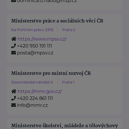
dominica.tchaou@mzp.cz
Ministerstvo práce a sociálních věcí ČR
Na Poříčním právu 1/376
Praha 2
https://www.mpsv.cz/
+420 950 191 111
posta@mpsv.cz
Ministerstvo pro místní rozvoj ČR
Staroměstské náměstí 6
Praha 1
https://mmr.gov.cz/
+420 224 861 111
info@mmr.cz
Ministerstvo školství, mládeže a tělovýchovy