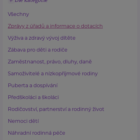
Dle kategorie
Všechny
Zprávy z úřadů a informace o dotacích
Výživa a zdravý vývoj dítěte
Zábava pro děti a rodiče
Zaměstnanost, právo, dluhy, daně
Samoživitelé a nízkopříjmové rodiny
Puberta a dospívání
Předškoláci a školáci
Rodičovství, partnerství a rodinný život
Nemoci dětí
Náhradní rodinná péče