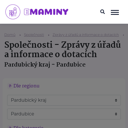
Domů
Společnosti
Zprávy z úřadů a informace o dotacích
Společnosti - Zprávy z úřadů
a informace o dotacích
Pardubický kraj - Pardubice
Dle regionu