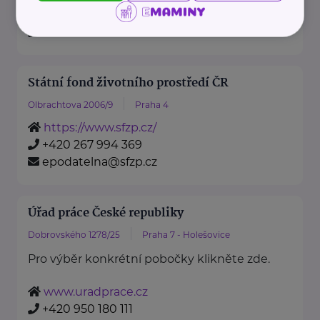
https://www.mzv.cz/
+420 222 264 222
Státní fond životního prostředí ČR
Olbrachtova 2006/9
Praha 4
https://www.sfzp.cz/
+420 267 994 369
epodatelna@sfzp.cz
Úřad práce České republiky
Dobrovského 1278/25
Praha 7 - Holešovice
Pro výběr konkrétní pobočky klikněte zde.
www.uradprace.cz
+420 950 180 111