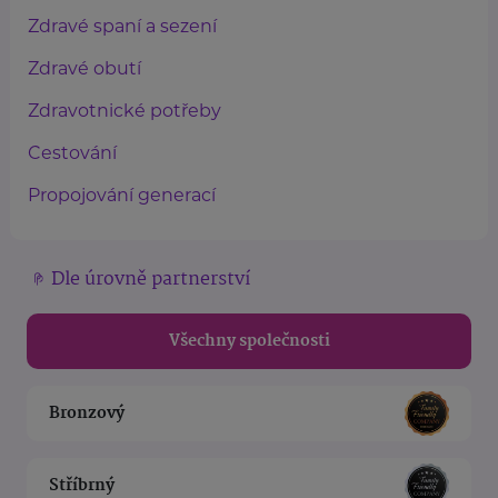
Zdravé spaní a sezení
Zdravé obutí
Zdravotnické potřeby
Cestování
Propojování generací
Dle úrovně partnerství
Všechny společnosti
Bronzový
Stříbrný