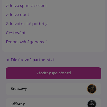
Zdravé spaní a sezení
Zdravé obutí
Zdravotnické potřeby
Cestování
Propojování generací
Dle úrovně partnerství
Všechny společnosti
Bronzový
Stříbrný