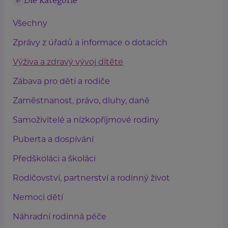
Dle kategorie
Všechny
Zprávy z úřadů a informace o dotacích
Výživa a zdravý vývoj dítěte
Zábava pro děti a rodiče
Zaměstnanost, právo, dluhy, daně
Samoživitelé a nízkopříjmové rodiny
Puberta a dospívání
Předškoláci a školáci
Rodičovství, partnerství a rodinný život
Nemoci dětí
Náhradní rodinná péče