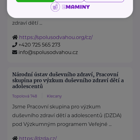
je nezisková organizace, jejímž
posláním je podporovat duševní
zdraví dětí ...
https://spolusodvahou.org/cz/
+420 725 565 273
info@spolusodvahou.cz
Národní ústav duševního zdraví, Pracovní
skupina pro výzkum duševního zdraví dětí a
adolescentů
Topolová 748
Klecany
Jsme Pracovní skupina pro výzkum
duševního zdraví dětí a adolescentů (DZDA)
pod Výzkumným programem Veřejné ...
https://dzda.cz/