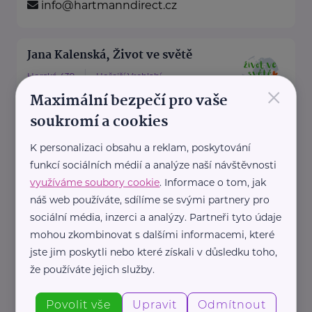
info@hartmanndirect.cz
Jana Kalenská, Život ve světě
Horská 439
Hořejší Vrchlabí
×
Maximální bezpečí pro vaše
“S angličtinou životem bez limitů”
soukromí a cookies
Jmenuji se Jana a jsem celým
svým srdcem máma dvou ...
K personalizaci obsahu a reklam, poskytování
funkcí sociálních médií a analýze naší návštěvnosti
https://www.zivotvesvete.cz/
využíváme soubory cookie
. Informace o tom, jak
+420 605 249 850
náš web používáte, sdílíme se svými partnery pro
jana@zivotvesvete.cz
sociální média, inzerci a analýzy. Partneři tyto údaje
mohou zkombinovat s dalšími informacemi, které
jste jim poskytli nebo které získali v důsledku toho,
Nadační fond Spolu s odvahou
že používáte jejich služby.
Žižkova 403
Mladá Boleslav
Povolit vše
Upravit
Odmítnout
Nadační fond Spolu s odvahou