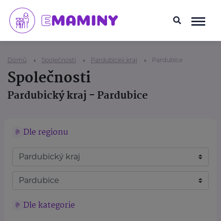
Domů
Společnosti
Pardubický kraj
Pardubice
Společnosti
Pardubický kraj - Pardubice
Dle regionu
Dle kategorie