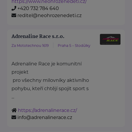
https://www.neohrozenedeti.cz/
+420 732 784 640
reditel@neohrozenedeti.cz
Adrenaline Race s.r.o.
Za Mototechnou 1619
Praha 5 – Stodůlky
Adrenaline Race je komunitní
projekt
pro všechny milovníky aktivního
pohybu, kteří chtějí spojit sport s
...
https://adrenalinerace.cz/
info@adrenalinerace.cz