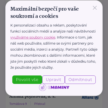
×
Maximální bezpečí pro vaše
soukromí a cookies
Allianz pojišťovna, a. s.
kpt. Bartoše 499
Pardubice
K personalizaci obsahu a reklam, poskytování
funkcí sociálních médií a analýze naší návštěvnosti
Na našich obchodních místech
využíváme soubory cookie
. Informace o tom, jak
najdete vždy profesionála, který
náš web používáte, sdílíme se svými partnery pro
vám rád poradí a pomůže.
sociální média, inzerci a analýzy. Partneři tyto údaje
mohou zkombinovat s dalšími informacemi, které
jste jim poskytli nebo které získali v důsledku toho,
https://www.allianz.cz/cs_CZ/pobocky-
že používáte jejich služby.
a-poradci/0975-Filipi.html
+420 732 812 921
monika.filipi@iallianz.cz
Povolit vše
Upravit
Odmítnout
Allianz pojišťovna, a. s.
Tomášova 9
Přelouč