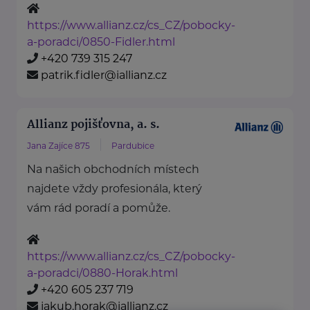
https://www.allianz.cz/cs_CZ/pobocky-
a-poradci/0850-Fidler.html
+420 739 315 247
patrik.fidler@iallianz.cz
Allianz pojišťovna, a. s.
Jana Zajíce 875
Pardubice
Na našich obchodních místech
najdete vždy profesionála, který
vám rád poradí a pomůže.
https://www.allianz.cz/cs_CZ/pobocky-
a-poradci/0880-Horak.html
+420 605 237 719
jakub.horak@iallianz.cz