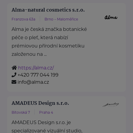
Alma-natural cosmetics s.r.o.
Franzova 63a
Brno – Maloměřice
Alma je česká značka botanické
péče o pleť, která nabízí
prémiovou přírodní kosmetiku
založenou na ...
https://alma.cz/
+420 777 044 199
info@alma.cz
AMADEUS Design s.r.o.
Bítovská 7
Praha 4
AMADEUS Design s.r.o. je
specializované vizuální studio,