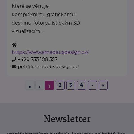
které se věnuje
komplexnímu grafickému
designu, fotorealistickým 3D
vizualizacím, ...
https://www.amadeusdesign.cz/
+420 733 108 557
petr@amadeusdesign.cz
2
3
4
›
»
«
‹
1
Newsletter