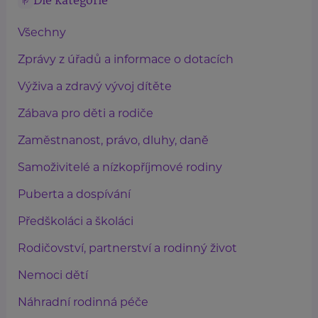
Dle kategorie
Všechny
Zprávy z úřadů a informace o dotacích
Výživa a zdravý vývoj dítěte
Zábava pro děti a rodiče
Zaměstnanost, právo, dluhy, daně
Samoživitelé a nízkopříjmové rodiny
Puberta a dospívání
Předškoláci a školáci
Rodičovství, partnerství a rodinný život
Nemoci dětí
Náhradní rodinná péče