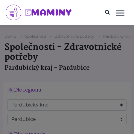
Domů
Společnosti
Zdravotnické potřeby
Pardubický kraj
Společnosti - Zdravotnické
potřeby
Pardubický kraj - Pardubice
Dle regionu