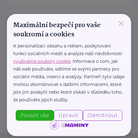
Zdravotnické potřeby, Distribuce
×
PZT, s.r.o.
Maximální bezpečí pro vaše
soukromí a cookies
Palackého 187
Turnov
Společnost Distribuce PZT, s.r.o.
K personalizaci obsahu a reklam, poskytování
, působící na českém trhu v
funkcí sociálních médií a analýze naší návštěvnosti
oblasti zdravotnických potřeb již
využíváme soubory cookie
. Informace o tom, jak
od roku ...
náš web používáte, sdílíme se svými partnery pro
sociální média, inzerci a analýzy. Partneři tyto údaje
https://www.zdravotnicke-
mohou zkombinovat s dalšími informacemi, které
potreby.cz/
jste jim poskytli nebo které získali v důsledku toho,
+420 777 151 911
že používáte jejich služby.
info@zdravotnicke-potreby.cz
Povolit vše
Upravit
Odmítnout