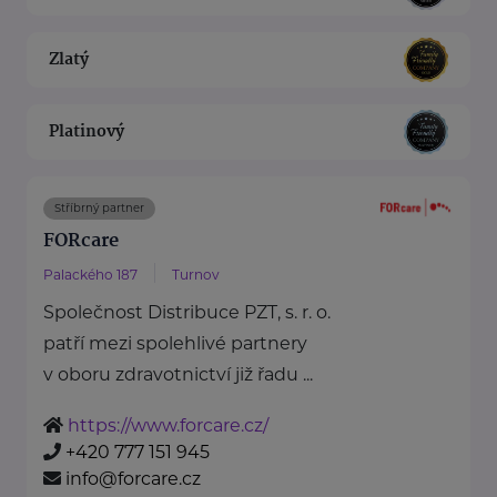
Zlatý
Platinový
Stříbrný partner
FORcare
Palackého 187
Turnov
Společnost Distribuce PZT, s. r. o.
patří mezi spolehlivé partnery
v oboru zdravotnictví již řadu ...
https://www.forcare.cz/
+420 777 151 945
info@forcare.cz