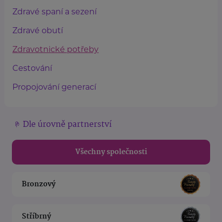
Zdravé spaní a sezení
Zdravé obutí
Zdravotnické potřeby
Cestování
Propojování generací
Dle úrovně partnerství
Všechny společnosti
Bronzový
Stříbrný