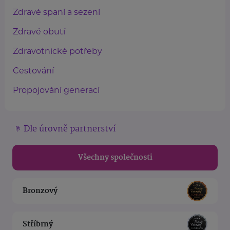
Zdravé spaní a sezení
Zdravé obutí
Zdravotnické potřeby
Cestování
Propojování generací
Dle úrovně partnerství
Všechny společnosti
Bronzový
Stříbrný