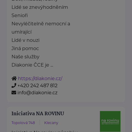
Lidé se znevýhodněním
Senioři
Nevyléčitelně nemocní a
umírající
Lidé v nouzi
Jiná pomoc
Naše služby
Diakonie ČCE je ...
https://diakonie.cz/
+420 242 487 812
info@diakonie.cz
Iniciativa NA ROVINU
Topolová 748
Klecany