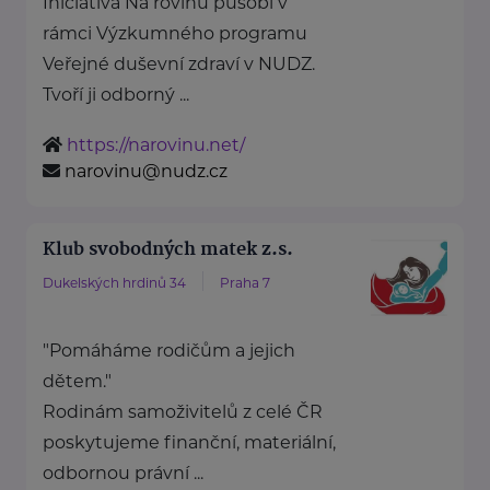
Iniciativa Na rovinu působí v
rámci Výzkumného programu
Veřejné duševní zdraví v NUDZ.
Tvoří ji odborný ...
https://narovinu.net/
narovinu@nudz.cz
Klub svobodných matek z.s.
Dukelských hrdinů 34
Praha 7
"Pomáháme rodičům a jejich
dětem."
Rodinám samoživitelů z celé ČR
poskytujeme finanční, materiální,
odbornou právní ...