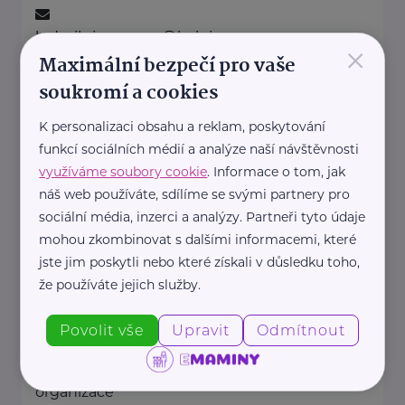
ludmila.janzurova@kolpingsmecno.cz
×
Maximální bezpečí pro vaše
soukromí a cookies
Ministerstvo práce a sociálních věcí ČR
K personalizaci obsahu a reklam, poskytování
Na Poříčním právu 1/376
Praha 2
funkcí sociálních médií a analýze naší návštěvnosti
https://www.mpsv.cz/
využíváme soubory cookie
. Informace o tom, jak
+420 950 191 111
náš web používáte, sdílíme se svými partnery pro
posta@mpsv.cz
sociální média, inzerci a analýzy. Partneři tyto údaje
mohou zkombinovat s dalšími informacemi, které
jste jim poskytli nebo které získali v důsledku toho,
Nadační fond pro předčasně
narozené děti
že používáte jejich služby.
Podolské nábřeží 157/36
Praha 4
Povolit vše
Upravit
Odmítnout
Nadační fond pro předčasně
narozené děti je nezisková
organizace