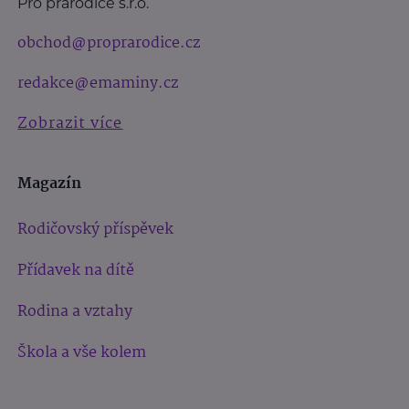
Pro prarodiče s.r.o.
obchod@proprarodice.cz
redakce@emaminy.cz
Zobrazit více
Magazín
Rodičovský příspěvek
Přídavek na dítě
Rodina a vztahy
Škola a vše kolem