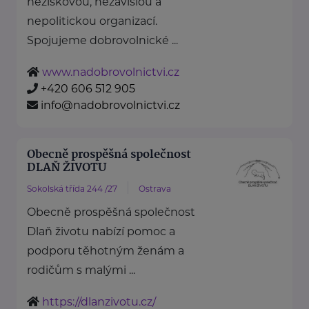
neziskovou, nezávislou a
nepolitickou organizací.
Spojujeme dobrovolnické ...
www.nadobrovolnictvi.cz
+420 606 512 905
info@nadobrovolnictvi.cz
Obecně prospěšná společnost
DLAŇ ŽIVOTU
Sokolská třída 244 /27
Ostrava
Obecně prospěšná společnost
Dlaň životu nabízí pomoc a
podporu těhotným ženám a
rodičům s malými ...
https://dlanzivotu.cz/