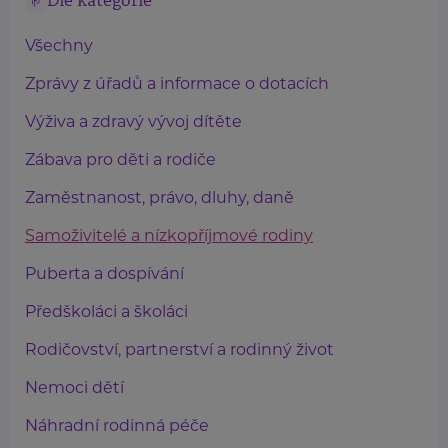
Dle kategorie
Všechny
Zprávy z úřadů a informace o dotacích
Výživa a zdravý vývoj dítěte
Zábava pro děti a rodiče
Zaměstnanost, právo, dluhy, daně
Samoživitelé a nízkopříjmové rodiny
Puberta a dospívání
Předškoláci a školáci
Rodičovství, partnerství a rodinný život
Nemoci dětí
Náhradní rodinná péče