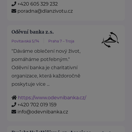
+420 605 329 232
poradna@dlanzivotu.cz
Oděvní banka z.s.
Povltavská 5/74
Praha 7 – Troja
"Dáváme oblečení nový život,
pomáháme potřebným."
Oděvní banka je charitativní
organizace, která každoročně
poskytuje více ...
https://www.odevnibanka.cz/
+420 702 019 159
info@odevnibanka.cz