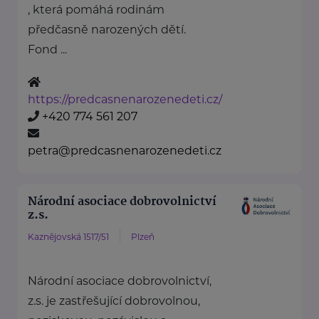
, která pomáhá rodinám
předčasně narozených dětí.
Fond ...
https://predcasnenarozenedeti.cz/
+420 774 561 207
petra@predcasnenarozenedeti.cz
Národní asociace dobrovolnictví
z.s.
Kaznějovská 1517/51
Plzeň
Národní asociace dobrovolnictví,
z.s. je zastřešující dobrovolnou,