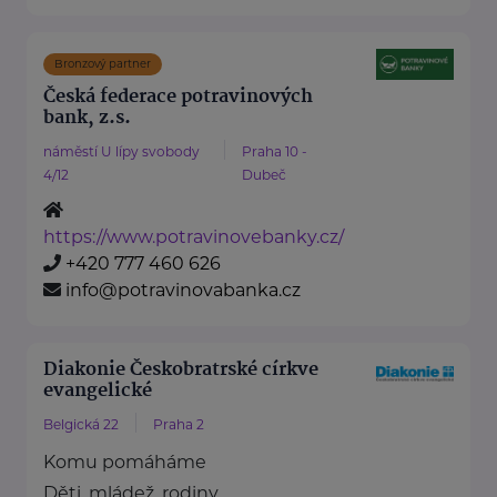
Bronzový partner
Česká federace potravinových
bank, z.s.
náměstí U lípy svobody
Praha 10 -
4/12
Dubeč
https://www.potravinovebanky.cz/
+420 777 460 626
info@potravinovabanka.cz
Diakonie Českobratrské církve
evangelické
Belgická 22
Praha 2
Komu pomáháme
Děti, mládež, rodiny