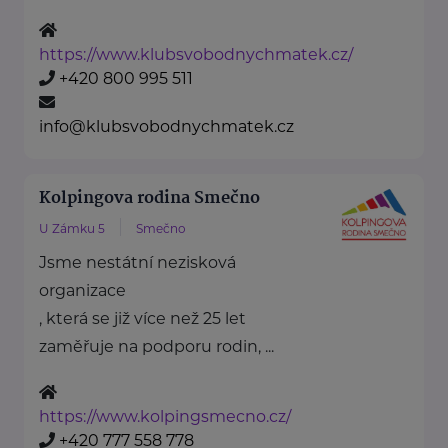
https://www.klubsvobodnychmatek.cz/
+420 800 995 511
info@klubsvobodnychmatek.cz
Kolpingova rodina Smečno
U Zámku 5
Smečno
Jsme nestátní nezisková
organizace
, která se již více než 25 let
zaměřuje na podporu rodin, ...
https://www.kolpingsmecno.cz/
+420 777 558 778