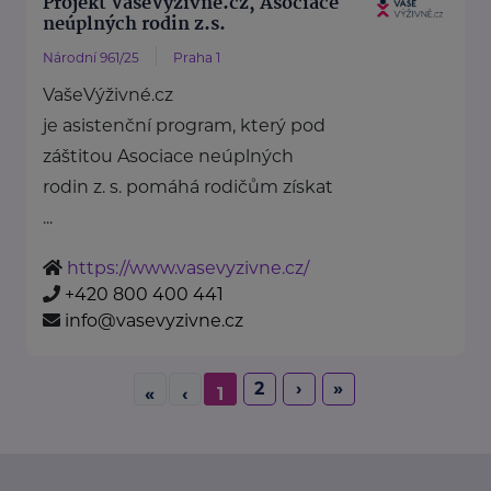
Projekt VašeVýživné.cz, Asociace
neúplných rodin z.s.
Národní 961/25
Praha 1
VašeVýživné.cz
je asistenční program, který pod
záštitou Asociace neúplných
rodin z. s. pomáhá rodičům získat
...
https://www.vasevyzivne.cz/
+420 800 400 441
info@vasevyzivne.cz
2
›
»
«
‹
1