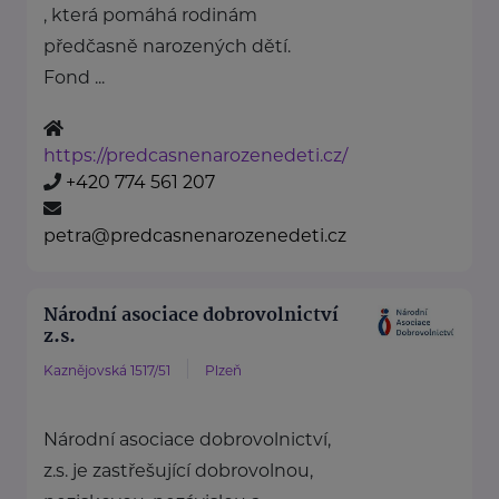
, která pomáhá rodinám
předčasně narozených dětí.
Fond ...
https://predcasnenarozenedeti.cz/
+420 774 561 207
petra@predcasnenarozenedeti.cz
Národní asociace dobrovolnictví
z.s.
Kaznějovská 1517/51
Plzeň
Národní asociace dobrovolnictví,
z.s. je zastřešující dobrovolnou,