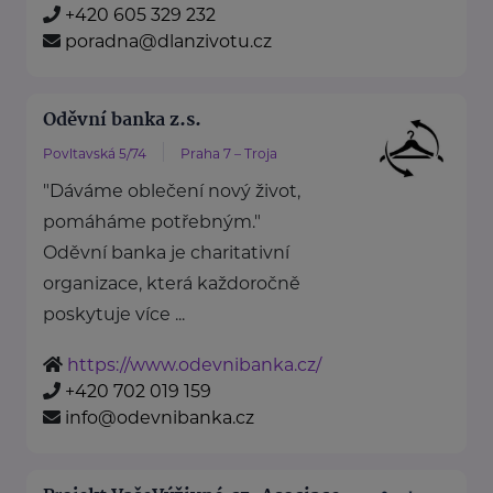
+420 605 329 232
poradna@dlanzivotu.cz
Oděvní banka z.s.
Povltavská 5/74
Praha 7 – Troja
"Dáváme oblečení nový život,
pomáháme potřebným."
Oděvní banka je charitativní
organizace, která každoročně
poskytuje více ...
https://www.odevnibanka.cz/
+420 702 019 159
info@odevnibanka.cz