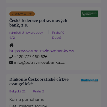
Bronzový partner
Česká federace potravinových
bank, z.s.
náměstí U lípy svobody
Praha 10 -
4/12
Dubeč
https://www.potravinovebanky.cz/
+420 777 460 626
info@potravinovabanka.cz
Diakonie Českobratrské církve
evangelické
Belgická 22
Praha 2
Komu pomáháme
Děti, mládež, rodiny