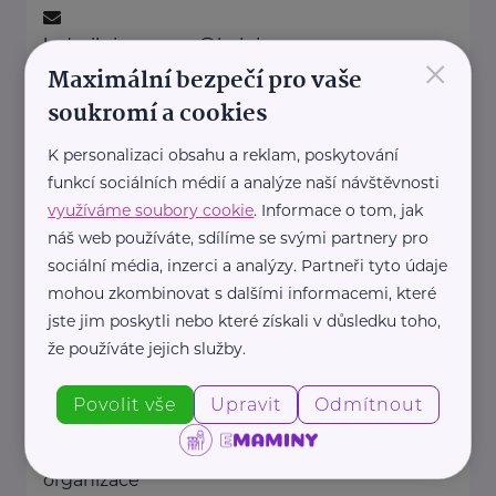
ludmila.janzurova@kolpingsmecno.cz
×
Maximální bezpečí pro vaše
soukromí a cookies
Ministerstvo práce a sociálních věcí ČR
K personalizaci obsahu a reklam, poskytování
Na Poříčním právu 1/376
Praha 2
funkcí sociálních médií a analýze naší návštěvnosti
https://www.mpsv.cz/
využíváme soubory cookie
. Informace o tom, jak
+420 950 191 111
náš web používáte, sdílíme se svými partnery pro
posta@mpsv.cz
sociální média, inzerci a analýzy. Partneři tyto údaje
mohou zkombinovat s dalšími informacemi, které
jste jim poskytli nebo které získali v důsledku toho,
Nadační fond pro předčasně
narozené děti
že používáte jejich služby.
Podolské nábřeží 157/36
Praha 4
Povolit vše
Upravit
Odmítnout
Nadační fond pro předčasně
narozené děti je nezisková
organizace