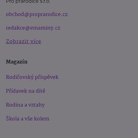
Pro prarodiče s.r.o.
obchod@proprarodice.cz
redakce@emaminy.cz
Zobrazit více
Magazín
Rodičovský příspěvek
Přídavek na dítě
Rodina a vztahy
Škola a vše kolem