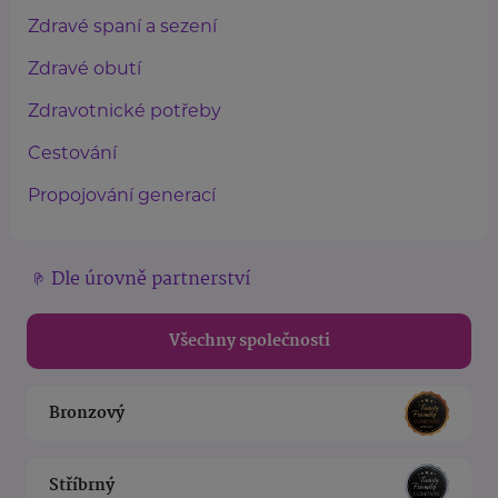
Zdravé spaní a sezení
Zdravé obutí
Zdravotnické potřeby
Cestování
Propojování generací
Dle úrovně partnerství
Všechny společnosti
Bronzový
Stříbrný