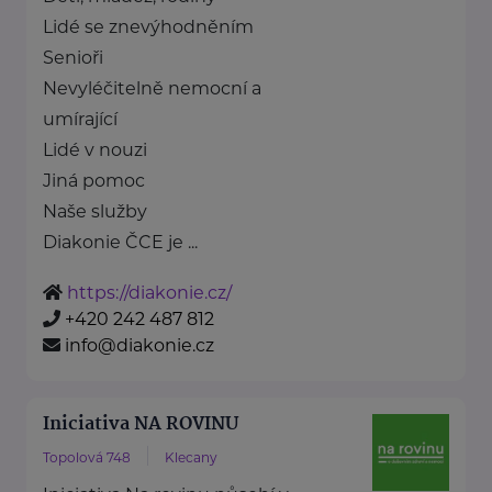
Lidé se znevýhodněním
Senioři
Nevyléčitelně nemocní a
umírající
Lidé v nouzi
Jiná pomoc
Naše služby
Diakonie ČCE je ...
https://diakonie.cz/
+420 242 487 812
info@diakonie.cz
Iniciativa NA ROVINU
Topolová 748
Klecany