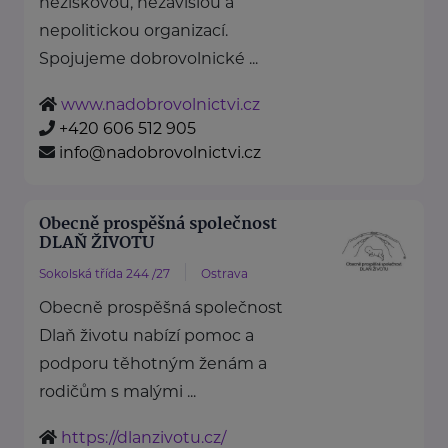
neziskovou, nezávislou a
nepolitickou organizací.
Spojujeme dobrovolnické ...
www.nadobrovolnictvi.cz
+420 606 512 905
info@nadobrovolnictvi.cz
Obecně prospěšná společnost
DLAŇ ŽIVOTU
Sokolská třída 244 /27
Ostrava
Obecně prospěšná společnost
Dlaň životu nabízí pomoc a
podporu těhotným ženám a
rodičům s malými ...
https://dlanzivotu.cz/