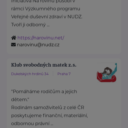
Iniciativa Na rovinu působí v
rámci Výzkumného programu
Veřejné duševní zdraví v NUDZ.
Tvoří ji odborný ...
https://narovinu.net/
narovinu@nudz.cz
Klub svobodných matek z.s.
Dukelských hrdinů 34
Praha 7
"Pomáháme rodičům a jejich
dětem."
Rodinám samoživitelů z celé ČR
poskytujeme finanční, materiální,
odbornou právní ...