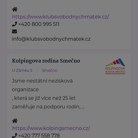
https://www.klubsvobodnychmatek.cz/
+420 800 995 511
info@klubsvobodnychmatek.cz
Kolpingova rodina Smečno
U Zámku 5
Smečno
Jsme nestátní nezisková
organizace
, která se již více než 25 let
zaměřuje na podporu rodin, ...
https://www.kolpingsmecno.cz/
+420 777 558 778