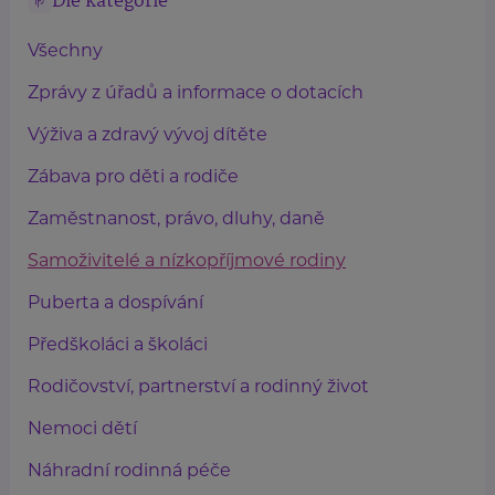
Dle kategorie
Všechny
Zprávy z úřadů a informace o dotacích
Výživa a zdravý vývoj dítěte
Zábava pro děti a rodiče
Zaměstnanost, právo, dluhy, daně
Samoživitelé a nízkopříjmové rodiny
Puberta a dospívání
Předškoláci a školáci
Rodičovství, partnerství a rodinný život
Nemoci dětí
Náhradní rodinná péče