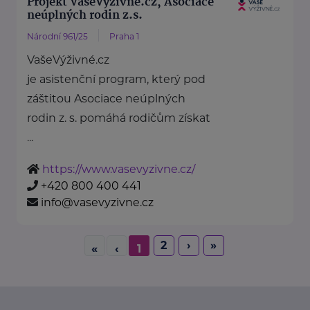
Projekt VašeVýživné.cz, Asociace
neúplných rodin z.s.
Národní 961/25
Praha 1
VašeVýživné.cz
je asistenční program, který pod
záštitou Asociace neúplných
rodin z. s. pomáhá rodičům získat
...
https://www.vasevyzivne.cz/
+420 800 400 441
info@vasevyzivne.cz
2
›
»
«
‹
1