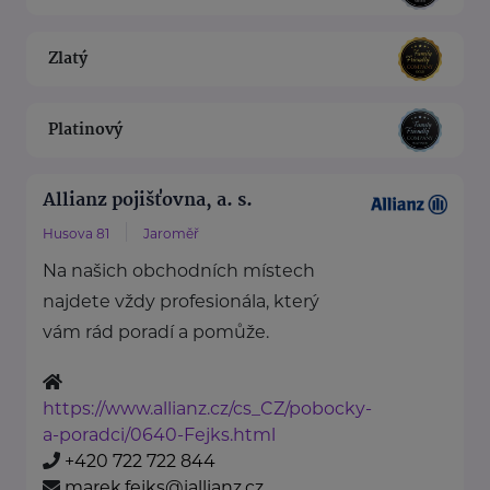
Zlatý
Platinový
Allianz pojišťovna, a. s.
Husova 81
Jaroměř
Na našich obchodních místech
najdete vždy profesionála, který
vám rád poradí a pomůže.
https://www.allianz.cz/cs_CZ/pobocky-
a-poradci/0640-Fejks.html
+420 722 722 844
marek.fejks@iallianz.cz