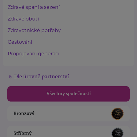
Zdravé spaní a sezení
Zdravé obutí
Zdravotnické potřeby
Cestování
Propojování generací
Dle úrovně partnerství
Všechny společnosti
Bronzový
Stříbrný