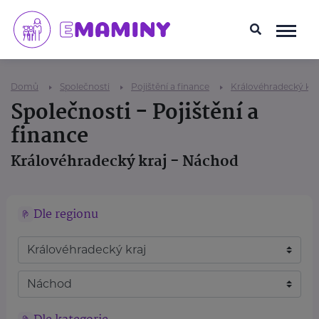
Domů
Společnosti
Pojištění a finance
Královéhradecký kra
Společnosti - Pojištění a
finance
Královéhradecký kraj - Náchod
Dle regionu