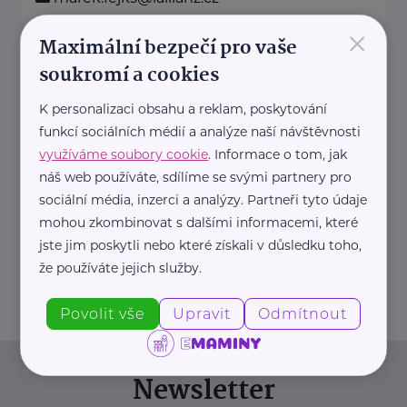
×
Maximální bezpečí pro vaše
Allianz pojišťovna, a. s.
soukromí a cookies
Kamenice 91
Náchod
K personalizaci obsahu a reklam, poskytování
Na našich obchodních místech
funkcí sociálních médií a analýze naší návštěvnosti
najdete vždy profesionála, který
využíváme soubory cookie
. Informace o tom, jak
vám rád poradí a pomůže.
náš web používáte, sdílíme se svými partnery pro
sociální média, inzerci a analýzy. Partneři tyto údaje
www.allianz.cz
mohou zkombinovat s dalšími informacemi, které
+420 731 976 665
jste jim poskytli nebo které získali v důsledku toho,
pavel.malek@iallianz.cz
že používáte jejich služby.
Povolit vše
Upravit
Odmítnout
Newsletter