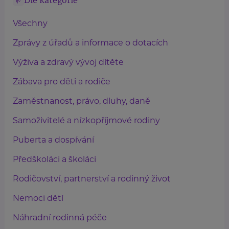
Dle kategorie
Všechny
Zprávy z úřadů a informace o dotacích
Výživa a zdravý vývoj dítěte
Zábava pro děti a rodiče
Zaměstnanost, právo, dluhy, daně
Samoživitelé a nízkopříjmové rodiny
Puberta a dospívání
Předškoláci a školáci
Rodičovství, partnerství a rodinný život
Nemoci dětí
Náhradní rodinná péče