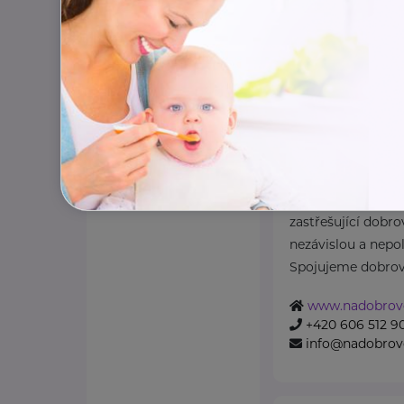
Národní asoci
z.s.
Kaznějovská 1517/51
Národní asociace d
zastřešující dobro
nezávislou a nepol
Spojujeme dobrovo
www.nadobrovo
+420 606 512 9
info@nadobrovo