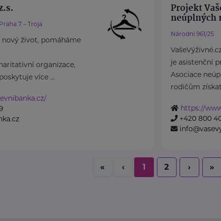
.s.
Projekt Vaš
neúplných r
Praha 7 – Troja
Národní 961/25
 nový život, pomáháme
VašeVýživné.c
je asistenční 
aritativní organizace,
Asociace neúp
oskytuje více ...
rodičům získat 
evnibanka.cz/
https://www
9
+420 800 4
nka.cz
info@vasevy
«
‹
1
2
›
»