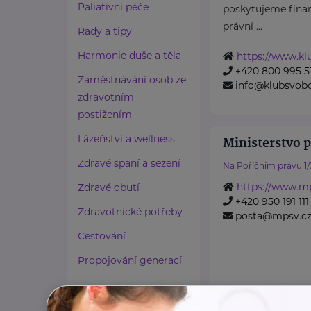
Paliativní péče
poskytujeme finan
právní ...
Rady a tipy
Harmonie duše a těla
https://www.k
+420 800 995 5
Zaměstnávání osob ze
info@klubsvob
zdravotním
postižením
Lázeňství a wellness
Ministerstvo p
Zdravé spaní a sezení
Na Poříčním právu 1/
https://www.mp
Zdravé obutí
+420 950 191 111
Zdravotnické potřeby
posta@mpsv.c
Cestování
Propojování generací