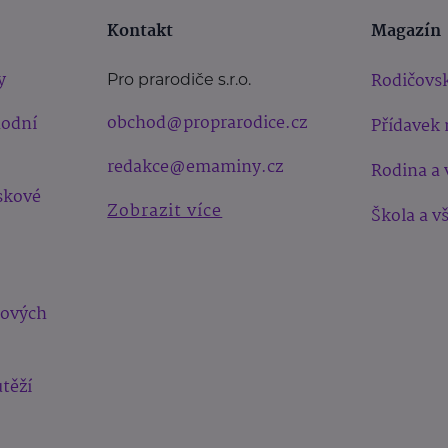
Kontakt
Magazín
y
Rodičovsk
Pro prarodiče s.r.o.
obchod@proprarodice.cz
hodní
Přídavek 
redakce@emaminy.cz
Rodina a 
skové
Zobrazit více
Škola a v
bových
těží