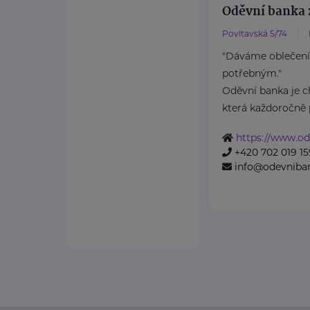
Oděvní banka z
Povltavská 5/74
"Dáváme oblečení
potřebným."
Oděvní banka je ch
která každoročně p
https://www.od
+420 702 019 15
info@odevniba