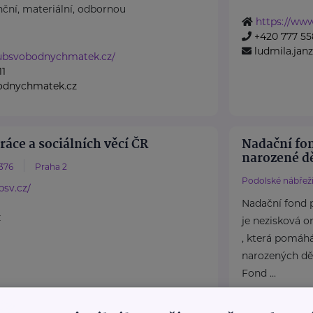
ční, materiální, odbornou
https://ww
+420 777 55
ludmila.ja
lubsvobodnychmatek.cz/
11
odnychmatek.cz
ráce a sociálních věcí ČR
Nadační fo
narozené dě
376
Praha 2
Podolské nábřeží
sv.cz/
Nadační fond 
z
je nezisková o
, která pomáh
narozených dět
Fond ...
https://pre