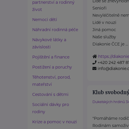
Lidé se znevýhod
partnerství a rodinný
Senioři
život
Nevyléčitelně nem
Nemoci dětí
Lidé v nouzi
Náhradní rodinná péče
Jiná pomoc
Naše služby
Návykové látky a
Diakonie ČCE je ...
závislosti
https://diakonie
Pojištění a finance
+420 242 487 8
Postižení a poruchy
info@diakonie.
Těhotenství, porod,
mateřství
Klub svobodný
Cestování s dětmi
Dukelských hrdinů 3
Sociální dávky pro
rodiny
"Pomáháme rodičů
Krize a pomoc v nouzi
Rodinám samoživit