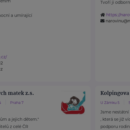
něním
Tvoří ji odborný
https://naro
ocní a umírající
narovinu@n
.cz/
12
cz
ch matek z.s.
Kolpingova
4
Praha 7
U Zámku 5
Jsme nestátní
m a jejich dětem."
, která se již 
elů z celé ČR
podporu rodin, 