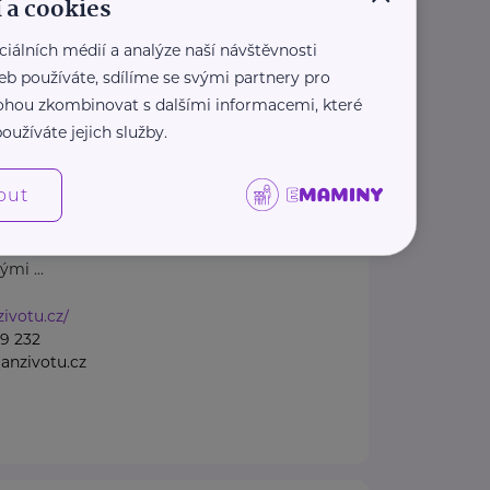
 a cookies
1 207
casnenarozenedeti.cz
ciálních médií a analýze naší návštěvnosti
eb používáte, sdílíme se svými partnery pro
 mohou zkombinovat s dalšími informacemi, které
spěšná společnost
oužíváte jejich služby.
TU
4 /27
Ostrava
out
šná společnost Dlaň životu
 a podporu těhotným ženám a
mi ...
zivotu.cz/
9 232
anzivotu.cz