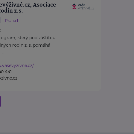
eVýživné.cz, Asociace
odin z.s.
Praha 1
z
program, který pod záštitou
lných rodin z. s. pomáhá
...
.vasevyzivne.cz/
00 441
zivne.cz