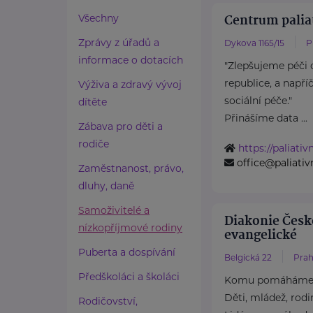
Centrum palia
Všechny
Zprávy z úřadů a
Dykova 1165/15
P
informace o dotacích
"Zlepšujeme péči 
republice, a např
Výživa a zdravý vývoj
sociální péče."
dítěte
Přinášíme data ...
Zábava pro děti a
rodiče
https://paliati
office@paliati
Zaměstnanost, právo,
dluhy, daně
Samoživitelé a
Diakonie Česk
nízkopříjmové rodiny
evangelické
Puberta a dospívání
Belgická 22
Prah
Předškoláci a školáci
Komu pomáhám
Děti, mládež, rodi
Rodičovství,