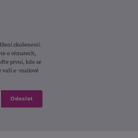
dílení zkušeností.
ěte o tématech,
te první, kdo se
e vaší e-mailové
Odeslat