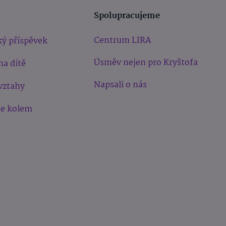
Spolupracujeme
Centrum LIRA
ý příspěvek
Úsměv nejen pro Kryštofa
na dítě
Napsali o nás
vztahy
še kolem