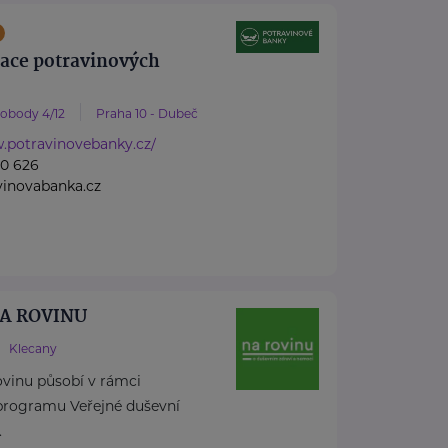
race potravinových
vobody 4/12
Praha 10 - Dubeč
.potravinovebanky.cz/
60 626
vinovabanka.cz
 NA ROVINU
Klecany
rovinu působí v rámci
rogramu Veřejné duševní
.