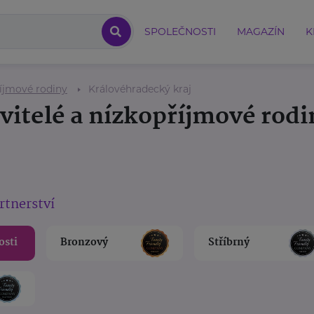
SPOLEČNOSTI
MAGAZÍN
K
říjmové rodiny
Královéhradecký kraj
vitelé a nízkopříjmové rodi
rtnerství
osti
Bronzový
Stříbrný