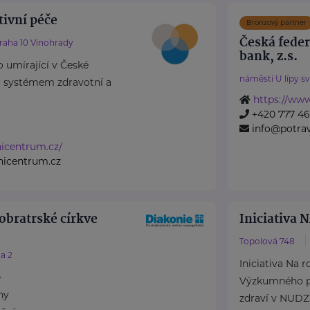
tivní péče
Bronzový partner
Česká fede
raha 10 Vinohrady
bank, z.s.
o umírající v České
náměstí U lípy s
íč systémem zdravotní a
https://www
+420 777 4
info@potra
vnicentrum.cz/
vnicentrum.cz
obratrské církve
Iniciativa
Topolová 748
a 2
Iniciativa Na 
e
Výzkumného p
ny
zdraví v NUDZ