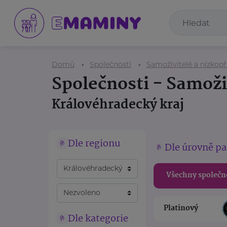
Domů
Společnosti
Samoživitelé a nízkop
Společnosti - Samoži
Královéhradecký kraj
Dle regionu
Dle úrovně pa
Všechny společn
Platinový
Dle kategorie