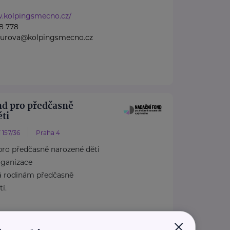
w.kolpingsmecno.cz/
8 778
nzurova@kolpingsmecno.cz
nd pro předčasně
ti
 157/36
Praha 4
pro předčasně narozené děti
rganizace
á rodinám předčasně
í.
×
dcasnenarozenedeti.cz/