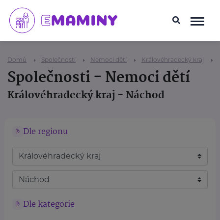
Domů
Společnosti
Nemoci dětí
Královéhradecký kraj
Společnosti - Nemoci dětí
Královéhradecký kraj - Náchod
Dle regionu
Dle kategorie