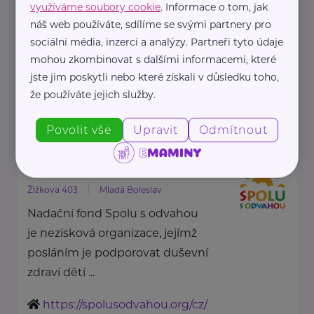
využíváme soubory cookie
. Informace o tom, jak
rodinám s dětmi, ve kterých se
náš web používáte, sdílíme se svými partnery pro
dítě, maminka nebo tatínek
sociální média, inzerci a analýzy. Partneři tyto údaje
potýkají ...
mohou zkombinovat s dalšími informacemi, které
jste jim poskytli nebo které získali v důsledku toho,
https://www.dobryandel.cz/
že používáte jejich služby.
+420 733 119 119
dobryandel@dobryandel.cz
Povolit vše
Upravit
Odmítnout
Nadační fond Spolu s odvahou
Žižkova 403
Mladá Boleslav
Nadační fond Spolu s odvahou
je nezisková organizace, jejímž
posláním je podporovat duševní
zdraví dětí ...
https://spolusodvahou.org/cz/