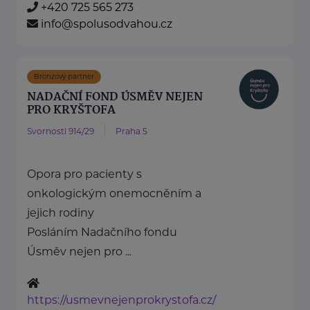
+420 725 565 273
info@spolusodvahou.cz
Bronzový partner
NADAČNÍ FOND ÚSMĚV NEJEN
PRO KRYŠTOFA
Svornosti 914/29
Praha 5
Opora pro pacienty s
onkologickým onemocněním a
jejich rodiny
Posláním Nadačního fondu
Úsměv nejen pro ...
https://usmevnejenprokrystofa.cz/