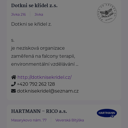
Dotkni se křídel z.s.
Jívka 216
Jívka
Dotkni se křídel z.
s.
je nezisková organizace
zaměřená na falcony terapii,
environmentální vzdělávání ...
http://dotknisekridel.cz/
+420 792 262 128
dotknisekridel@seznam.cz
HARTMANN – RICO a.s.
Masarykovo nám. 77
Veverská Bítýška