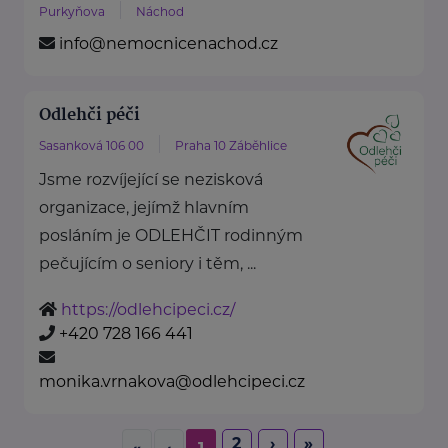
Purkyňova
Náchod
info@nemocnicenachod.cz
Odlehči péči
Sasanková 106 00
Praha 10 Záběhlice
Jsme rozvíjející se nezisková
organizace, jejímž hlavním
posláním je ODLEHČIT rodinným
pečujícím o seniory i těm, ...
https://odlehcipeci.cz/
+420 728 166 441
monika.vrnakova@odlehcipeci.cz
2
›
»