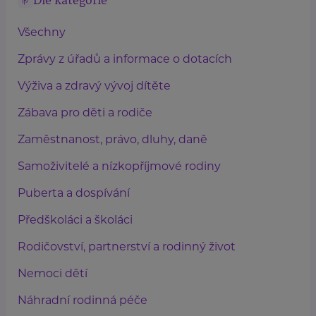
Dle kategorie
Všechny
Zprávy z úřadů a informace o dotacích
Výživa a zdravý vývoj dítěte
Zábava pro děti a rodiče
Zaměstnanost, právo, dluhy, daně
Samoživitelé a nízkopříjmové rodiny
Puberta a dospívání
Předškoláci a školáci
Rodičovství, partnerství a rodinný život
Nemoci dětí
Náhradní rodinná péče