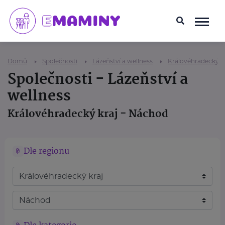
Domů
Společnosti
Lázeňství a wellness
Královéhradecký k
Společnosti - Lázeňství a
wellness
Královéhradecký kraj - Náchod
Dle regionu