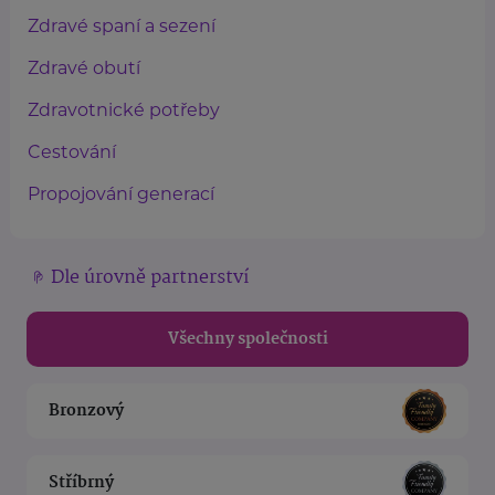
Zdravé spaní a sezení
Zdravé obutí
Zdravotnické potřeby
Cestování
Propojování generací
Dle úrovně partnerství
Všechny společnosti
Bronzový
Stříbrný