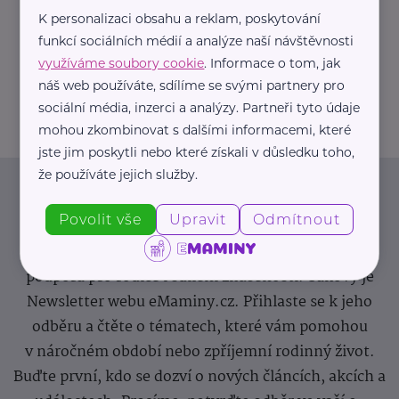
K personalizaci obsahu a reklam, poskytování
https://hartmanndirect.com/cs-cz
funkcí sociálních médií a analýze naší návštěvnosti
+420 800 100 150
využíváme soubory cookie
. Informace o tom, jak
info@hartmanndirect.cz
náš web používáte, sdílíme se svými partnery pro
sociální média, inzerci a analýzy. Partneři tyto údaje
mohou zkombinovat s dalšími informacemi, které
jste jim poskytli nebo které získali v důsledku toho,
že používáte jejich služby.
Newsletter
Povolit vše
Upravit
Odmítnout
Pravidelný přísun novinek, inspirace na každý den,
podpora pro rodiče i sdílení zkušeností. Takový je
Newsletter webu eMaminy.cz. Přihlaste se k jeho
odběru a čtěte o tématech, které vám pomohou
v náročném období nebo zpříjemní rodinný život.
Buďte první, kdo se dozví o nových článcích, akcích a