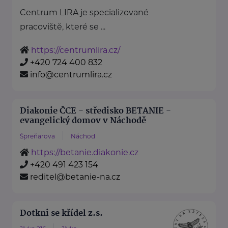
Centrum LIRA je specializované
pracoviště, které se ...
https://centrumlira.cz/
+420 724 400 832
info@centrumlira.cz
Diakonie ČCE - středisko BETANIE -
evangelický domov v Náchodě
Špreňarova
Náchod
https://betanie.diakonie.cz
+420 491 423 154
reditel@betanie-na.cz
Dotkni se křídel z.s.