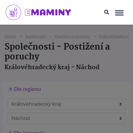
Domů
Společnosti
Postižení a poruchy
Královéhradecký kr
Společnosti - Postižení a
poruchy
Královéhradecký kraj - Náchod
Dle regionu