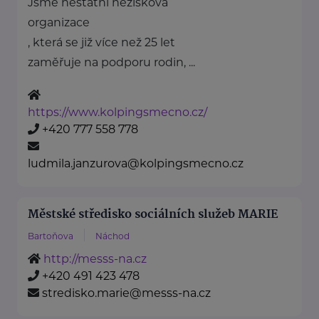
Jsme nestátní nezisková
organizace
, která se již více než 25 let
zaměřuje na podporu rodin, ...
https://www.kolpingsmecno.cz/
+420 777 558 778
ludmila.janzurova@kolpingsmecno.cz
Městské středisko sociálních služeb MARIE
Bartoňova
Náchod
http://messs-na.cz
+420 491 423 478
stredisko.marie@messs-na.cz