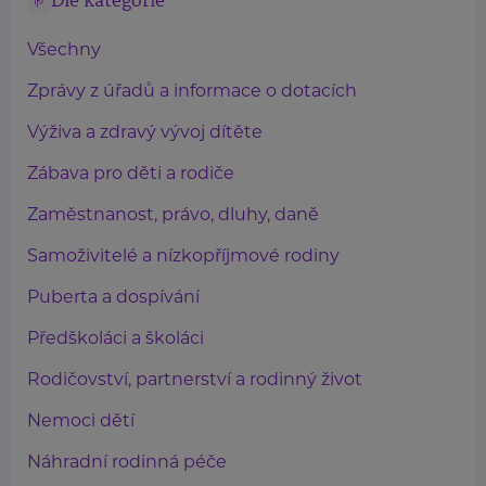
Dle kategorie
Všechny
Zprávy z úřadů a informace o dotacích
Výživa a zdravý vývoj dítěte
Zábava pro děti a rodiče
Zaměstnanost, právo, dluhy, daně
Samoživitelé a nízkopříjmové rodiny
Puberta a dospívání
Předškoláci a školáci
Rodičovství, partnerství a rodinný život
Nemoci dětí
Náhradní rodinná péče