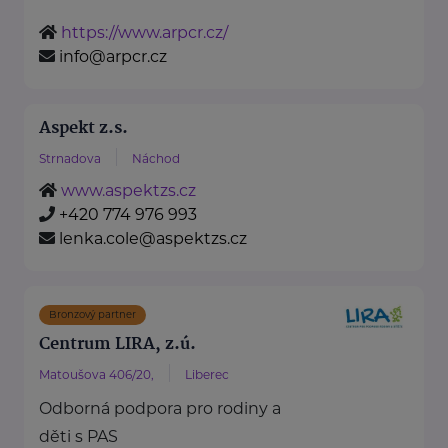
https://www.arpcr.cz/
info@arpcr.cz
Aspekt z.s.
Strnadova
Náchod
www.aspektzs.cz
+420 774 976 993
lenka.cole@aspektzs.cz
Bronzový partner
Centrum LIRA, z.ú.
Matoušova 406/20,
Liberec
Odborná podpora pro rodiny a
děti s PAS