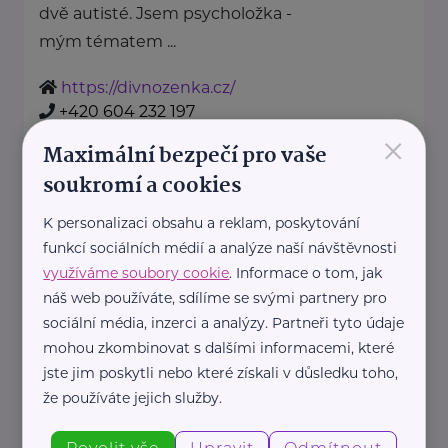
dvě autisté. Jsem psycholožka -
mým tématem ...
https://divnozenka.cz/
+420 604 232 197
×
Maximální bezpečí pro vaše
eliska.antosova@divnozenka.cz
soukromí a cookies
K personalizaci obsahu a reklam, poskytování
Green Doors
funkcí sociálních médií a analýze naší návštěvnosti
Pujmanové 1219/8
Praha 4
využíváme soubory cookie
. Informace o tom, jak
Jsme nezisková organizace Green
náš web používáte, sdílíme se svými partnery pro
sociální média, inzerci a analýzy. Partneři tyto údaje
Doors, která dlouhodobě působí
mohou zkombinovat s dalšími informacemi, které
v oblasti duševního zdraví.
jste jim poskytli nebo které získali v důsledku toho,
Předáváme naději, že s duševní ...
že používáte jejich služby.
https://www.greendoors.cz/