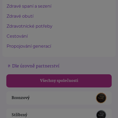
Zdravé spaní a sezení
Zdravé obutí
Zdravotnické potřeby
Cestování
Propojování generací
Dle úrovně partnerství
Všechny společnosti
Bronzový
Stříbrný