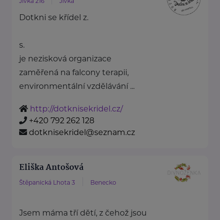
Jívka 216
Jívka
Dotkni se křídel z.
s.
je nezisková organizace
zaměřená na falcony terapii,
environmentální vzdělávání ...
http://dotknisekridel.cz/
+420 792 262 128
dotknisekridel@seznam.cz
Eliška Antošová
Štěpanická Lhota 3
Benecko
Jsem máma tří dětí, z čehož jsou