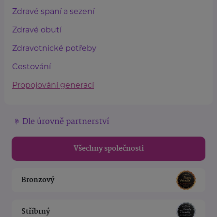
Zdravé spaní a sezení
Zdravé obutí
Zdravotnické potřeby
Cestování
Propojování generací
Dle úrovně partnerství
Všechny společnosti
Bronzový
Stříbrný