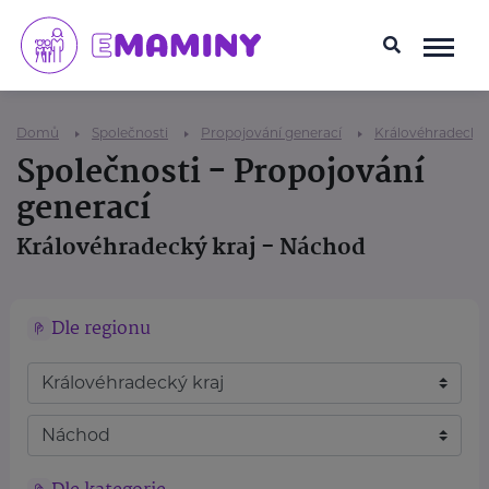
Domů
Společnosti
Propojování generací
Královéhradecký 
Společnosti - Propojování
generací
Královéhradecký kraj - Náchod
Dle regionu