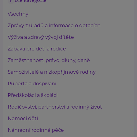
Dle kategorie
Všechny
Zprávy z úřadů a informace o dotacích
Výživa a zdravý vývoj dítěte
Zábava pro děti a rodiče
Zaměstnanost, právo, dluhy, daně
Samoživitelé a nízkopříjmové rodiny
Puberta a dospívání
Předškoláci a školáci
Rodičovství, partnerství a rodinný život
Nemoci dětí
Náhradní rodinná péče