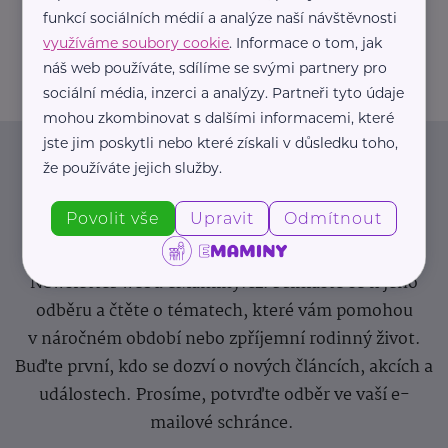
+420 605 244 772
funkcí sociálních médií a analýze naší návštěvnosti
houstecka.alena@gmail.com
využíváme soubory cookie
. Informace o tom, jak
náš web používáte, sdílíme se svými partnery pro
sociální média, inzerci a analýzy. Partneři tyto údaje
mohou zkombinovat s dalšími informacemi, které
jste jim poskytli nebo které získali v důsledku toho,
Newsletter
že používáte jejich služby.
Povolit vše
Upravit
Odmítnout
Pravidelný přísun novinek, inspirace na každý den,
podpora pro rodiče i sdílení zkušeností. Takový je
Newsletter webu eMaminy.cz. Přihlaste se k jeho
odběru a čtěte o tématech, které vám pomohou
v náročném období nebo zpříjemní rodinný život.
Buďte první, kdo se dozví o nových článcích, akcích a
událostech. Prosíme, potvrďte odběr ve vaší e-
mailové schránce.