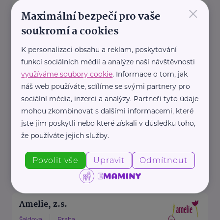
×
AMADEUS Design s.r.o.
Maximální bezpečí pro vaše
Bítovská 7
Praha 4
soukromí a cookies
AMADEUS Design s.r.o. je
K personalizaci obsahu a reklam, poskytování
specializované vizuální studio,
funkcí sociálních médií a analýze naší návštěvnosti
které se věnuje
využíváme soubory cookie
. Informace o tom, jak
komplexnímu grafickému
náš web používáte, sdílíme se svými partnery pro
designu, fotorealistickým 3D
sociální média, inzerci a analýzy. Partneři tyto údaje
mohou zkombinovat s dalšími informacemi, které
vizualizacím, ...
jste jim poskytli nebo které získali v důsledku toho,
že používáte jejich služby.
https://www.amadeusdesign.cz/
+420 733 108 557
Povolit vše
Upravit
Odmítnout
petr@amadeusdesign.cz
Amelie, z.s.
Šaldova
Praha