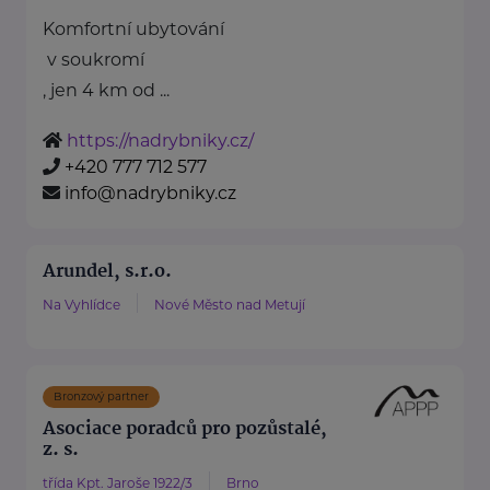
Komfortní ubytování
v soukromí
, jen 4 km od ...
https://nadrybniky.cz/
+420 777 712 577
info@nadrybniky.cz
Arundel, s.r.o.
Na Vyhlídce
Nové Město nad Metují
Bronzový partner
Asociace poradců pro pozůstalé,
z. s.
třída Kpt. Jaroše 1922/3
Brno