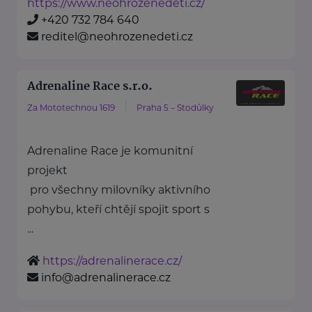
https://www.neohrozenedeti.cz/
+420 732 784 640
reditel@neohrozenedeti.cz
Adrenaline Race s.r.o.
Za Mototechnou 1619
Praha 5 – Stodůlky
Adrenaline Race je komunitní
projekt
pro všechny milovníky aktivního
pohybu, kteří chtějí spojit sport s
...
https://adrenalinerace.cz/
info@adrenalinerace.cz