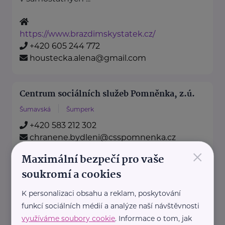
https://www.brazdimskystatek.cz/
+420 605 244 772
houstecka.alena@gmail.com
Centrum sociálních služeb Pomněnka, z.ú.
Šumavská
Šumperk
+420 583 212 302
chranene.bydleni@csspomnenka.cz
×
Maximální bezpečí pro vaše
soukromí a cookies
CTCenter MaVe s.r.o.
Zamenhofova
Olomouc
K personalizaci obsahu a reklam, poskytování
www.agecentrum.cz
funkcí sociálních médií a analýze naší návštěvnosti
+420 774 501 796
využíváme soubory cookie
. Informace o tom, jak