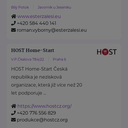
Bílý Potok
Javorník u Jeseníku
www.esterzalesi.eu
+420 584 440 141
roman.vyborny@esterzalesi.eu
HOST Home-Start
V.P.Čkalova 784/22
Praha 6
HOST Home-Start Česká
republika je nezisková
organizace, která již více než 20
let podporuje ...
https://www.hostcz.org/
+420 776 556 829
produkce@hostcz.org