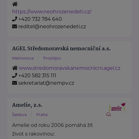
https://www.neohrozenedeti.cz/
+420 732 784 640
reditel@neohrozenedeti.cz
AGEL Středomoravská nemocniční a.s.
Mathonova
Prostějov
www.stredomoravskanemocnicni.agel.cz
+420 582 315 111
sekretariat@nempv.cz
Amelie, z.s.
Šaldova
Praha
Amelie od roku 2006 pomáhá žít
život s rakovinou: