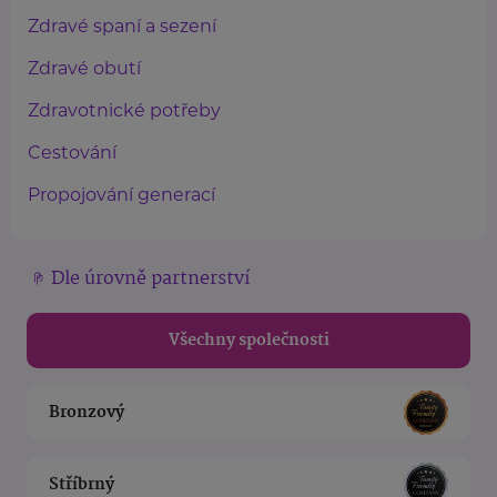
Zdravé spaní a sezení
Zdravé obutí
Zdravotnické potřeby
Cestování
Propojování generací
Dle úrovně partnerství
Všechny společnosti
Bronzový
Stříbrný