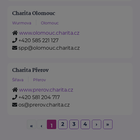
Charita Olomouc
Wurmova
Olomouc
www.olomouc.charita.cz
+420 585 221 127
spp@olomouc.charita.cz
Charita Přerov
Šířava
Přerov
www.prerov.charita.cz
+420 581 204 717
os@prerov.charita.cz
2
3
4
›
»
«
‹
1