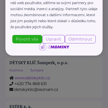
info@agecentrum.cz
náš web používáte, sdílíme se svými partnery pro
sociální média, inzerci a analýzy. Partneři tyto údaje
mohou zkombinovat s dalšími informacemi, které
Darmoděj z.ú.
jste jim poskytli nebo které získali v důsledku toho,
Lipovská
Jeseník
že používáte jejich služby.
www.darmodej.cz
Povolit vše
Upravit
Odmítnout
+420 731 840 189
darmodej@darmodej.cz
DĚTSKÝ KLÍČ Šumperk, o.p.s.
Kozinova
Šumperk
www.detskyklic.cz
+420 774 868 631
detskyklic@seznam.cz
ESTER z. s.