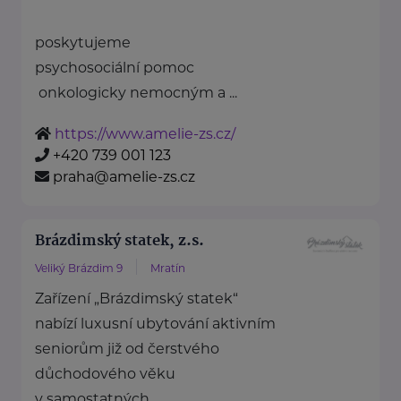
poskytujeme
psychosociální pomoc
onkologicky nemocným a ...
https://www.amelie-zs.cz/
+420 739 001 123
praha@amelie-zs.cz
Brázdimský statek, z.s.
Veliký Brázdim 9
Mratín
Zařízení „Brázdimský statek“
nabízí luxusní ubytování aktivním
seniorům již od čerstvého
důchodového věku
v samostatných ...