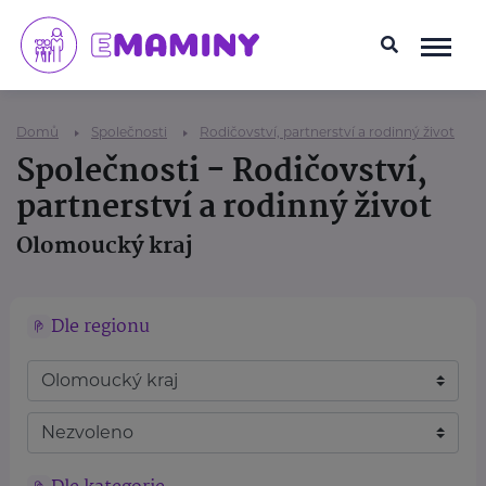
Domů
Společnosti
Rodičovství, partnerství a rodinný život
Společnosti - Rodičovství,
partnerství a rodinný život
Olomoucký kraj
Dle regionu