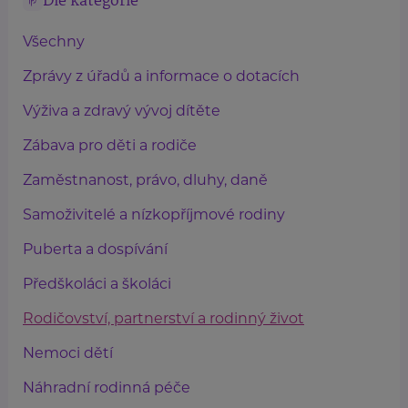
Dle kategorie
Všechny
Zprávy z úřadů a informace o dotacích
Výživa a zdravý vývoj dítěte
Zábava pro děti a rodiče
Zaměstnanost, právo, dluhy, daně
Samoživitelé a nízkopříjmové rodiny
Puberta a dospívání
Předškoláci a školáci
Rodičovství, partnerství a rodinný život
Nemoci dětí
Náhradní rodinná péče