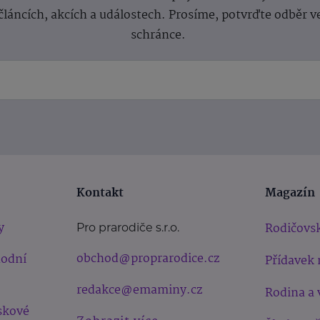
článcích, akcích a událostech. Prosíme, potvrďte odběr v
schránce.
Kontakt
Magazín
y
Rodičovsk
Pro prarodiče s.r.o.
obchod@proprarodice.cz
hodní
Přídavek 
redakce@emaminy.cz
Rodina a 
skové