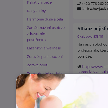
Paliativní péče
+420 776 262 2
karina.hovjacka
Rady a tipy
Harmonie duše a těla
Zaměstnávání osob ze
Allianz pojišťo
zdravotním
Čkalovova 835/45
postižením
Na našich obchod
Lázeňství a wellness
profesionála, kter
pomůže.
Zdravé spaní a sezení
Zdravé obutí
https://www.all
poradci/0775-Sul
Zdravotnické potřeby
+420 774 913 0
Cestování
ivana.sulavova@
Propojování generací
Allianz pojišťo