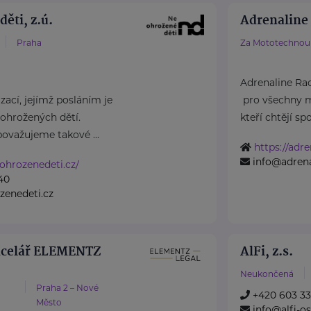
ěti, z.ú.
Adrenaline 
Praha
Za Mototechnou 
Adrenaline Rac
ací, jejímž posláním je
pro všechny m
ohrožených dětí.
kteří chtějí spoj
považujeme takové ...
https://adre
info@adrena
ohrozenedeti.cz/
40
zenedeti.cz
ncelář ELEMENTZ
AlFi, z.s.
Neukončená
Praha 2 – Nové
+420 603 33
Město
info@alfi-os