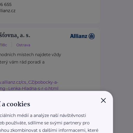
76 655
lianz.cz
šťovna, a. s.
118c
Ostrava
hodních místech najdete vždy
který vám rád poradí a
.allianz.cz/cs_CZ/pobocky-a-
Ing--Lenka-Hladna-s-r-o.html
×
@iallianz.cz
 a cookies
ciálních médií a analýze naší návštěvnosti
eb používáte, sdílíme se svými partnery pro
šťovna, a. s.
 mohou zkombinovat s dalšími informacemi, které