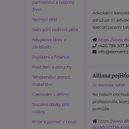
partnerství a rodinný
život
Advokátní kance
Nemoci dětí
sdružuje tři advok
specializacemi tak
Náhradní rodinná péče
Návykové látky a
https://www.el
+420 739 307 3
závislosti
info@elementz.
Pojištění a finance
Postižení a poruchy
Allianz pojišťo
Těhotenství, porod,
mateřství
Dr. Martínka 1489/1
Cestování s dětmi
Na našich obchod
profesionála, kter
Sociální dávky pro
pomůže.
rodiny
https://www.all
Krize a pomoc v nouzi
poradci/0738-Kol