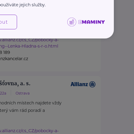
/3
Hlučín
oužíváte jejich služby.
hodních místech najdete vždy
který vám rád poradí a
out
.allianz.cz/cs_CZ/pobocky-a-
ng--Lenka-Hladna-s-r-o.html
8 189
anzkancelar.cz
šťovna, a. s.
/22a
Ostrava
hodních místech najdete vždy
který vám rád poradí a
.allianz.cz/cs_CZ/pobocky-a-