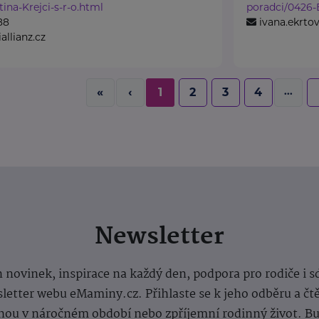
ina-Krejci-s-r-o.html
poradci/0426-
88
ivana.ekrtov
allianz.cz
...
«
‹
1
2
3
4
Newsletter
 novinek, inspirace na každý den, podpora pro rodiče i s
letter webu eMaminy.cz. Přihlaste se k jeho odběru a čt
ou v náročném období nebo zpříjemní rodinný život. Buď