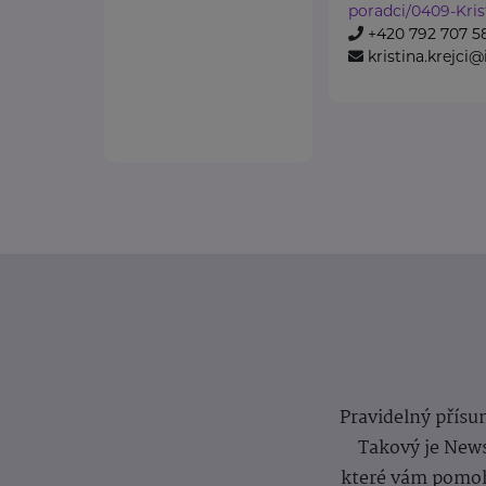
poradci/0409-Krist
+420 792 707 5
kristina.krejci@i
Pravidelný přísun
Takový je News
které vám pomoh