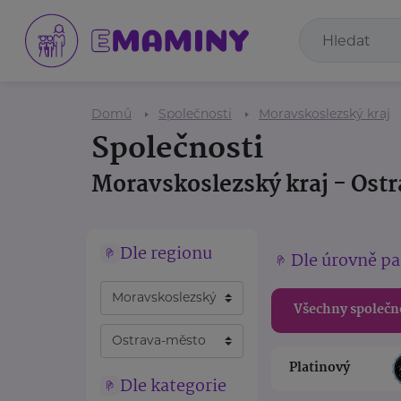
Domů
Společnosti
Moravskoslezský kraj
Společnosti
Moravskoslezský kraj - Ost
Dle regionu
Dle úrovně pa
Všechny společn
Platinový
Dle kategorie