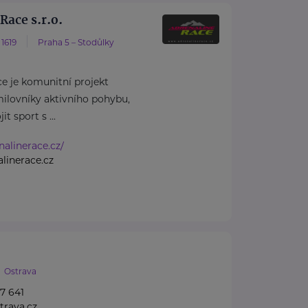
Race s.r.o.
1619
Praha 5 – Stodůlky
e je komunitní projekt
ilovníky aktivního pohybu,
it sport s ...
nalinerace.cz/
linerace.cz
Ostrava
7 641
trava.cz