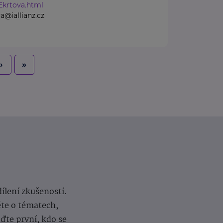
Ekrtova.html
a@iallianz.cz
›
»
dílení zkušeností.
ěte o tématech,
te první, kdo se