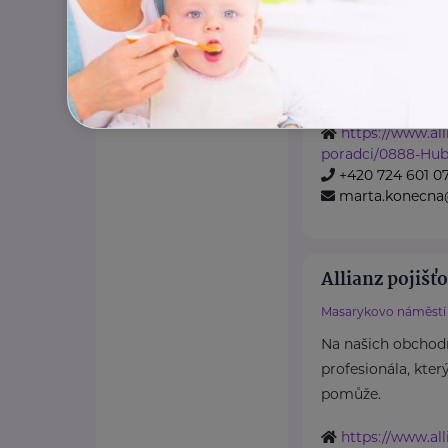
28. října 1623/135
Na našich obchod
profesionála, kter
pomůže.
https://www.all
poradci/0888-Hub
+420 724 601 0
marta.konecna@
Allianz pojišťo
Masarykovo náměstí 
Na našich obchod
profesionála, kter
pomůže.
https://www.all