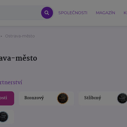
SPOLEČNOSTI
MAGAZÍN
K
Ostrava-město
rava-město
rtnerství
osti
Bronzový
Stříbrný