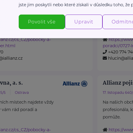
Ostrava
Mírové náměstí 3
jste jim poskytli nebo které získali v důsledku toho, že p
ních místech najdete vždy
Na našich obc
ý vám rád poradí a
profesionála, 
Povolit vše
Upravit
Odmítn
pomůže.
ianz.cz/cs_CZ/pobocky-a-
https://www
er.html
poradci/0727-I
70
+420 774 74
iallianz.cz
hlucin@alli
vna, a. s.
Allianz poji
5/5
Ostrava
17. listopadu 640
ních místech najdete vždy
Na našich obc
ý vám rád poradí a
profesionála, 
pomůže.
ianz.cz/cs_CZ/pobocky-a-
https://www