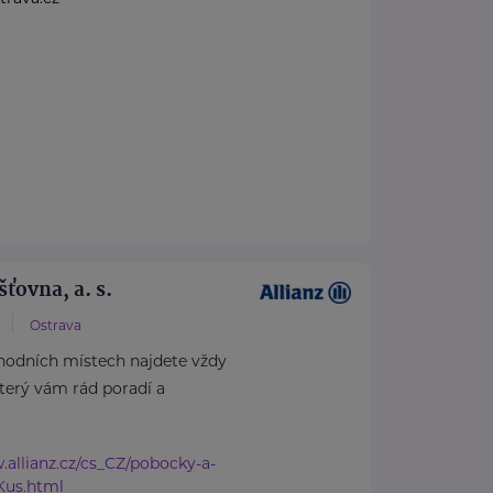
šťovna, a. s.
Ostrava
hodních místech najdete vždy
který vám rád poradí a
.allianz.cz/cs_CZ/pobocky-a-
Kus.html