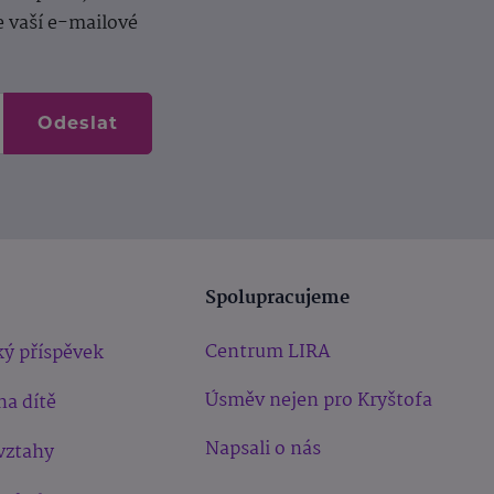
e vaší e-mailové
Odeslat
Spolupracujeme
Centrum LIRA
ý příspěvek
Úsměv nejen pro Kryštofa
na dítě
Napsali o nás
vztahy