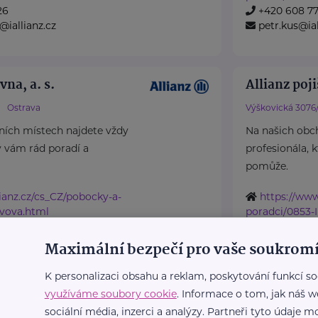
26
+420 608 7
@iallianz.cz
petr.kus@ial
vna, a. s.
Allianz poji
Ostrava
Výškovická 3076/
ních místech najdete vždy
Na našich obc
ý vám rád poradí a
profesionála, 
pomůže.
ianz.cz/cs_CZ/pobocky-a-
https://www
avova.html
poradci/0853-
20
lenka.hladna
iallianz.cz
Maximální bezpečí pro vaše soukromí
K personalizaci obsahu a reklam, poskytování funkcí so
využíváme soubory cookie
. Informace o tom, jak náš w
vna, a. s.
Allianz poji
sociální média, inzerci a analýzy. Partneři tyto údaje