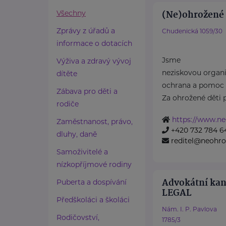
(Ne)ohrožené d
Všechny
Zprávy z úřadů a
Chudenická 1059/30
informace o dotacích
Jsme
Výživa a zdravý vývoj
neziskovou organiz
dítěte
ochrana a pomoc 
Zábava pro děti a
Za ohrožené děti 
rodiče
https://www.ne
Zaměstnanost, právo,
+420 732 784 6
dluhy, daně
reditel@neohro
Samoživitelé a
nízkopříjmové rodiny
Advokátní ka
Puberta a dospívání
LEGAL
Předškoláci a školáci
Nám. I. P. Pavlova
Rodičovství,
1785/3