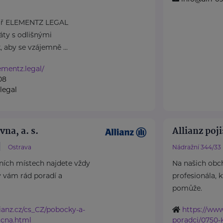
lář ELEMENTZ LEGAL
áty s odlišnými
, aby se vzájemně ...
ementz.legal/
08
legal
vna, a. s.
Allianz poji
Ostrava
Nádražní 344/33
ních místech najdete vždy
Na našich obc
ý vám rád poradí a
profesionála, 
pomůže.
ianz.cz/cs_CZ/pobocky-a-
https://www
acna.html
poradci/0750-