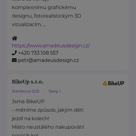
komplexnímu grafickému
designu, fotorealistickým 3D
vizualizacím, ...
https://www.amadeusdesign.cz/
+420 733 108 557
petr@amadeusdesign.cz
BikeUp s.r.o.
Stehlíkova 1233
Slaný 1
Jsme BikeUP
– měníme způsob, jakým děti
jezdí na kolech!
Místo neustálého nakupování
nových kol ...