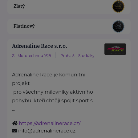
Zlatý
Platinový
Adrenaline Race s.r.o.
Za Mototechnou 1619
Praha 5 – Stodůlky
Adrenaline Race je komunitní
projekt
pro všechny milovníky aktivního
pohybu, kteří chtějí spojit sport s
...
https://adrenalinerace.cz/
info@adrenalinerace.cz