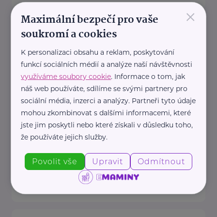
×
Maximální bezpečí pro vaše
Český zahrádkářský svaz, z.s.
soukromí a cookies
Rokycanova 318/15
Praha 3 - Žižkov
K personalizaci obsahu a reklam, poskytování
Redakce webu iZahrádkář.cz
funkcí sociálních médií a analýze naší návštěvnosti
e-mail: tomasek@zahradkari.cz
využíváme soubory cookie
. Informace o tom, jak
Redakce časopisu
náš web používáte, sdílíme se svými partnery pro
Rokycanova 15, 130 00 Praha 3e-
sociální média, inzerci a analýzy. Partneři tyto údaje
mohou zkombinovat s dalšími informacemi, které
mail: redakce@zahradkari.cz
jste jim poskytli nebo které získali v důsledku toho,
tel.: 222 781 773
že používáte jejich služby.
fax: ...
Povolit vše
Upravit
Odmítnout
https://www.zahradkari.cz/
+420 222 782 710
ustredi@zahradkari.cz