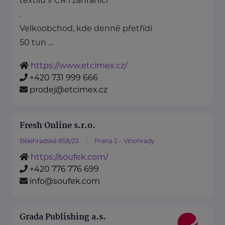
textilu v ČR i zahraničí
.
Velkoobchod, kde denně přetřídí
50 tun ...
https://www.etcimex.cz/
+420 731 999 666
prodej@etcimex.cz
Fresh Online s.r.o.
Bělehradská 858/23
Praha 2 – Vinohrady
https://soufek.com/
+420 776 776 699
info@soufek.com
Grada Publishing a.s.