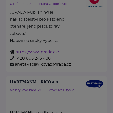
U Průhonu 22
Praha 7, Holešovice
„GRADA Publishing je
nakladatelství pro každého
čtenáře, jeho práci, zdraví i
zábavu.“
Nabízíme široký výběr ...
https://www.grada.cz/
+420 605 245 486
aneta.vaclavikova@grada.cz
HARTMANN – RICO a.s.
Masarykovo nám. 77
Veverská Bítýška
HARTMANN je odborník na