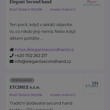
Elegant Second hand
Bratří Štefanů 982/69b
Hradec Králové 3
Ten pocit, když v sekáči objevíte
to, co nikdo jiný nemá. Nebo když
dětem pořídíte ...
https://elegantsecondhand.cz
+420 702 262 217
info@elegantsecondhand.cz
Stříbrný partner
ETCIMEX s.r.o.
Bratří Štefanů 982/69b
Hradec Králové 3
Tradiční dodavatel second hand