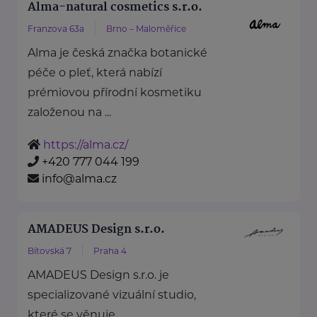
Alma-natural cosmetics s.r.o.
Franzova 63a
Brno – Maloměřice
Alma je česká značka botanické
péče o pleť, která nabízí
prémiovou přírodní kosmetiku
založenou na ...
https://alma.cz/
+420 777 044 199
info@alma.cz
AMADEUS Design s.r.o.
Bítovská 7
Praha 4
AMADEUS Design s.r.o. je
specializované vizuální studio,
které se věnuje