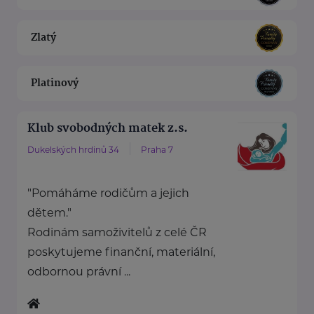
Zlatý
Platinový
Klub svobodných matek z.s.
Dukelských hrdinů 34
Praha 7
"Pomáháme rodičům a jejich
dětem."
Rodinám samoživitelů z celé ČR
poskytujeme finanční, materiální,
odbornou právní ...