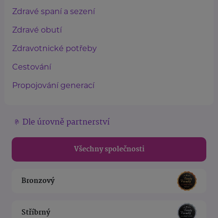
Zdravé spaní a sezení
Zdravé obutí
Zdravotnické potřeby
Cestování
Propojování generací
Dle úrovně partnerství
Všechny společnosti
Bronzový
Stříbrný