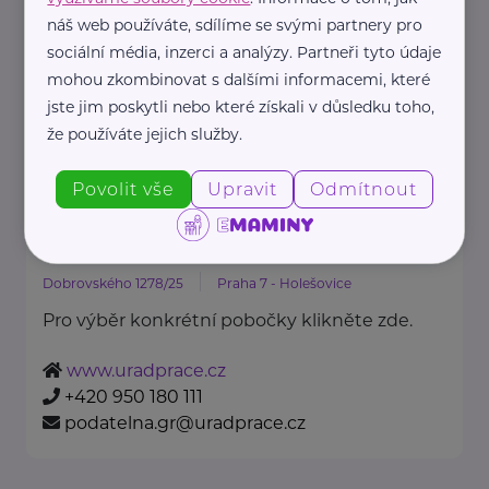
Oděvní banka je charitativní
náš web používáte, sdílíme se svými partnery pro
organizace, která každoročně
sociální média, inzerci a analýzy. Partneři tyto údaje
poskytuje více ...
mohou zkombinovat s dalšími informacemi, které
jste jim poskytli nebo které získali v důsledku toho,
https://www.odevnibanka.cz/
že používáte jejich služby.
+420 702 019 159
info@odevnibanka.cz
Povolit vše
Upravit
Odmítnout
Úřad práce České republiky
Dobrovského 1278/25
Praha 7 - Holešovice
Pro výběr konkrétní pobočky klikněte zde.
www.uradprace.cz
+420 950 180 111
podatelna.gr@uradprace.cz