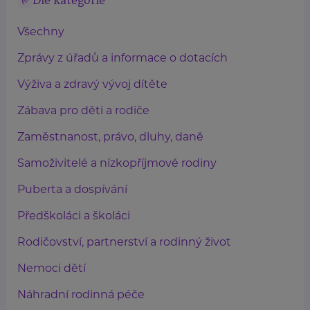
Dle kategorie
Všechny
Zprávy z úřadů a informace o dotacích
Výživa a zdravý vývoj dítěte
Zábava pro děti a rodiče
Zaměstnanost, právo, dluhy, daně
Samoživitelé a nízkopříjmové rodiny
Puberta a dospívání
Předškoláci a školáci
Rodičovství, partnerství a rodinný život
Nemoci dětí
Náhradní rodinná péče