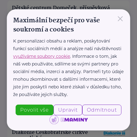
Dětské centrum Domeček, příspěvková
×
organizace
Maximální bezpečí pro vaše
Jedličkova
Ostrava
soukromí a cookies
www.ddpd3.cz
+420 595 705 301
K personalizaci obsahu a reklam, poskytování
detsky.domov@ddpd3.cz
funkcí sociálních médií a analýze naší návštěvnosti
využíváme soubory cookie
. Informace o tom, jak
náš web používáte, sdílíme se svými partnery pro
Diakonie ČCE - středisko v Ostravě
sociální média, inzerci a analýzy. Partneři tyto údaje
mohou zkombinovat s dalšími informacemi, které
Syllabova
Ostrava
jste jim poskytli nebo které získali v důsledku toho,
http://www.diakonie.cz
že používáte jejich služby.
http://www.ostrava.diakonie.cz
+420 739 068 303
Povolit vše
Upravit
Odmítnout
zednikova@diakonieostrava.cz
Diakonie Českobratrské církve