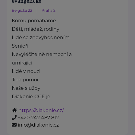
evangelické
Belgická 22
Praha 2
Komu pomáháme
Děti, mládež, rodiny
Lidé se znevýhodněním
Senioři
Nevyléčitelně nemocní a
umírající
Lidé v nouzi
Jiná pomoc
Naše služby
Diakonie ČCE je ...
https://diakonie.cz/
+420 242 487 812
info@diakonie.cz