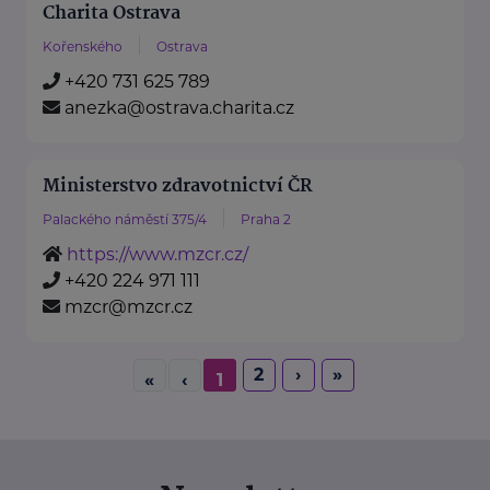
Charita Ostrava
Kořenského
Ostrava
+420 731 625 789
anezka@ostrava.charita.cz
Ministerstvo zdravotnictví ČR
Palackého náměstí 375/4
Praha 2
https://www.mzcr.cz/
+420 224 971 111
mzcr@mzcr.cz
2
›
»
«
‹
1