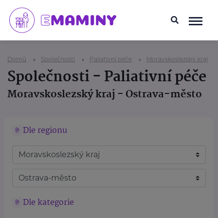
Domů
Společnosti
Paliativní péče
Moravskoslezský kraj
Společnosti - Paliativní péče
Moravskoslezský kraj - Ostrava-město
Dle regionu
Dle kategorie