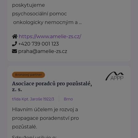
poskytujeme
psychosociální pomoc
onkologicky nemocným a ...
https://www.amelie-zs.cz/
+420 739 001 123
praha@amelie-zs.cz
Bronzový partner
Asociace poradců pro pozůstalé,
z. s.
třída Kpt. Jaroše 1922/3
Brno
Hlavním účelem je rozvoj a
propagace poradenství pro
pozůstalé.
Sdružení usiluje o: