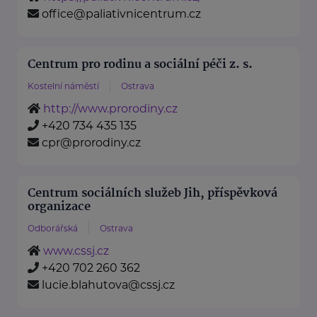
office@paliativnicentrum.cz
Centrum pro rodinu a sociální péči z. s.
Kostelní náměstí
Ostrava
http://www.prorodiny.cz
+420 734 435 135
cpr@prorodiny.cz
Centrum sociálních služeb Jih, příspěvková
organizace
Odborářská
Ostrava
www.cssj.cz
+420 702 260 362
lucie.blahutova@cssj.cz