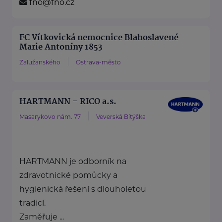
fno@fno.cz
FC Vítkovická nemocnice Blahoslavené
Marie Antoníny 1853
Zalužanského
Ostrava-město
HARTMANN – RICO a.s.
Masarykovo nám. 77
Veverská Bítýška
HARTMANN je odborník na
zdravotnické pomůcky a
hygienická řešení s dlouholetou
tradicí.
Zaměřuje ...