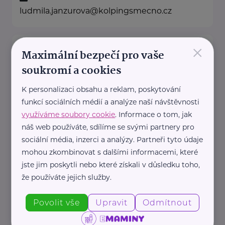
ludmila.janzurova@kolpingsmecno.cz
×
Městská nemocnice Ostrava, p.o.
Maximální bezpečí pro vaše
Nemocniční
Ostrava-město
soukromí a cookies
K personalizaci obsahu a reklam, poskytování
Ministerstvo zdravotnictví ČR
funkcí sociálních médií a analýze naší návštěvnosti
využíváme soubory cookie
. Informace o tom, jak
Palackého náměstí 375/4
Praha 2
náš web používáte, sdílíme se svými partnery pro
https://www.mzcr.cz/
sociální média, inzerci a analýzy. Partneři tyto údaje
+420 224 971 111
mohou zkombinovat s dalšími informacemi, které
mzcr@mzcr.cz
jste jim poskytli nebo které získali v důsledku toho,
že používáte jejich služby.
Nadace Dobrý anděl
Povolit vše
Upravit
Odmítnout
Holečkova 3331/37
Praha 5