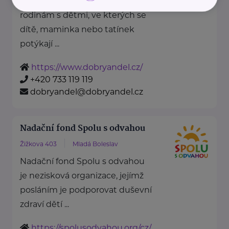
Nadace Dobrý anděl pomáhá
rodinám s dětmi, ve kterých se
dítě, maminka nebo tatínek
potýkají ...
https://www.dobryandel.cz/
+420 733 119 119
dobryandel@dobryandel.cz
Nadační fond Spolu s odvahou
Žižkova 403
Mladá Boleslav
Nadační fond Spolu s odvahou
je nezisková organizace, jejímž
posláním je podporovat duševní
zdraví dětí ...
https://spolusodvahou.org/cz/