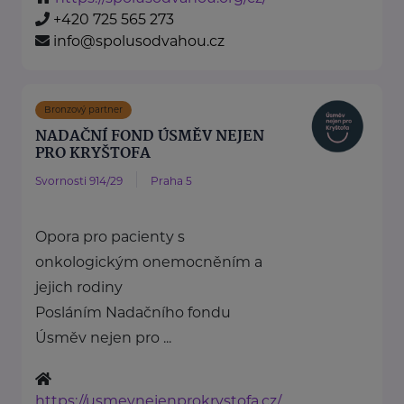
+420 725 565 273
info@spolusodvahou.cz
Bronzový partner
NADAČNÍ FOND ÚSMĚV NEJEN
PRO KRYŠTOFA
Svornosti 914/29
Praha 5
Opora pro pacienty s
onkologickým onemocněním a
jejich rodiny
Posláním Nadačního fondu
Úsměv nejen pro ...
https://usmevnejenprokrystofa.cz/