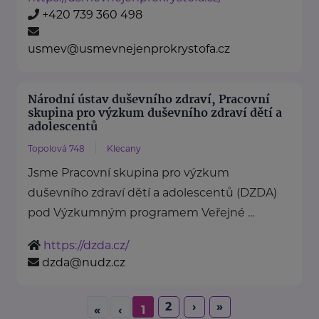
+420 739 360 498
usmev@usmevnejenprokrystofa.cz
Národní ústav duševního zdraví, Pracovní
skupina pro výzkum duševního zdraví dětí a
adolescentů
Topolová 748
Klecany
Jsme Pracovní skupina pro výzkum
duševního zdraví dětí a adolescentů (DZDA)
pod Výzkumným programem Veřejné ...
https://dzda.cz/
dzda@nudz.cz
2
›
»
«
‹
1