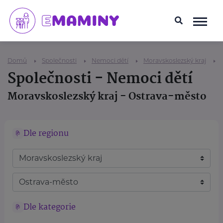
Domů
Společnosti
Nemoci dětí
Moravskoslezský kraj
Společnosti - Nemoci dětí
Moravskoslezský kraj - Ostrava-město
Dle regionu
Dle kategorie