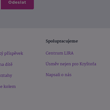
Odeslat
Spolupracujeme
Centrum LIRA
ý příspěvek
Úsměv nejen pro Kryštofa
na dítě
Napsali o nás
vztahy
še kolem