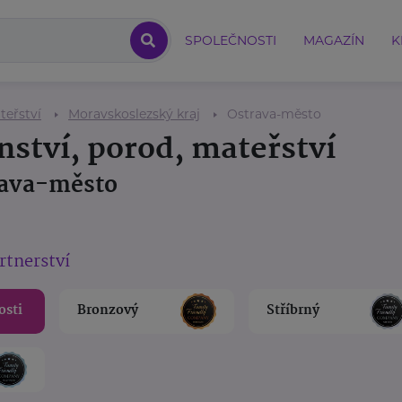
SPOLEČNOSTI
MAGAZÍN
K
teřství
Moravskoslezský kraj
Ostrava-město
nství, porod, mateřství
rava-město
rtnerství
osti
Bronzový
Stříbrný