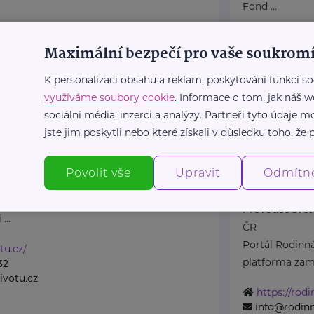
Fond ...
https://pre
Maximální bezpečí pro vaše soukromí
+420 774 56
petra@pred
K personalizaci obsahu a reklam, poskytování funkcí so
využíváme soubory cookie
. Informace o tom, jak náš w
sociální média, inzerci a analýzy. Partneři tyto údaje
šná společnost
Bronzový partner
jste jim poskytli nebo které získali v důsledku toho, že p
Rodinná síť
7
Ostrava
Klimentská 1246/
Povolit vše
Upravit
Odmítn
 společnost Dlaň životu
odporu těhotným ženám a
Průvodce svět
...
ČR
Portál Rodinná
tu.cz/
platforma zamě
32
votu.cz
https://rodi
info@rodinn