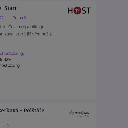
-Start
/22
Praha 6
rt Česká republika je
izace, která již více než 20
.
.hostcz.org/
6 829
ostcz.org
erková - Polštáře
Líně