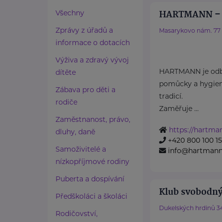
HARTMANN – R
Všechny
Zprávy z úřadů a
Masarykovo nám. 77
informace o dotacích
Výživa a zdravý vývoj
HARTMANN je odbo
dítěte
pomůcky a hygieni
Zábava pro děti a
tradicí.
rodiče
Zaměřuje ...
Zaměstnanost, právo,
https://hartma
dluhy, daně
+420 800 100 1
Samoživitelé a
info@hartmannd
nízkopříjmové rodiny
Puberta a dospívání
Klub svobodný
Předškoláci a školáci
Dukelských hrdinů 3
Rodičovství,