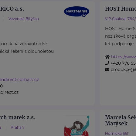
ICO a.s.
HOST Home
Veverská Bítýška
V.P.Čkalova 784
HOST Home-Sta
nezisková organ
rník na zdravotnické
let podporuje ..
cká řešení s dlouholetou
https://www
+420 776 55
produkce@h
nndirect.com/cs-cz
50
irect.cz
ch matek z.s.
Marcela Sek
Matýsek
4
Praha 7
Hornická 661