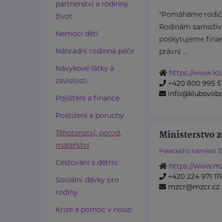
partnerství a rodinný
"Pomáháme rodičů
život
Rodinám samoživit
Nemoci dětí
poskytujeme finan
Náhradní rodinná péče
právní ...
Návykové látky a
https://www.k
závislosti
+420 800 995 5
info@klubsvob
Pojištění a finance
Postižení a poruchy
Těhotenství, porod,
Ministerstvo z
mateřství
Palackého náměstí 3
Cestování s dětmi
https://www.mz
+420 224 971 111
Sociální dávky pro
mzcr@mzcr.cz
rodiny
Krize a pomoc v nouzi