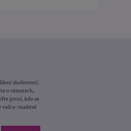
dílení zkušeností.
ěte o tématech,
te první, kdo se
e vaší e-mailové