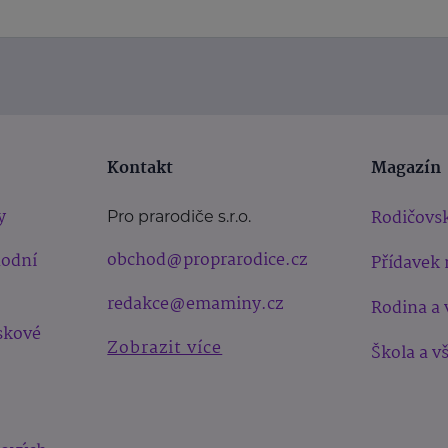
Kontakt
Magazín
y
Rodičovsk
Pro prarodiče s.r.o.
obchod@proprarodice.cz
hodní
Přídavek 
redakce@emaminy.cz
Rodina a 
skové
Zobrazit více
Škola a v