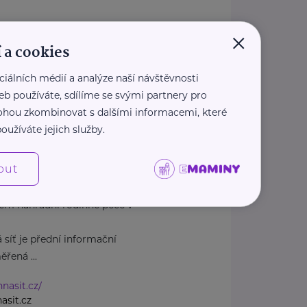
×
dcasnenarozenedeti.cz/
 a cookies
1 207
casnenarozenedeti.cz
ciálních médií a analýze naší návštěvnosti
eb používáte, sdílíme se svými partnery pro
 mohou zkombinovat s dalšími informacemi, které
oužíváte jejich služby.
1
Praha 1
out
em náhradní rodinné péče v
 síť je přední informační
řená ...
nnasit.cz/
asit.cz