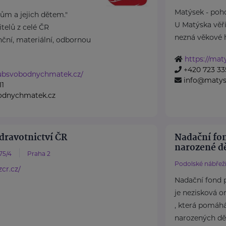
Matýsek - poho
m a jejich dětem."
U Matýska věř
elů z celé ČR
nezná věkové hr
ční, materiální, odbornou
https://mat
+420 723 33
lubsvobodnychmatek.cz/
info@matys
11
odnychmatek.cz
dravotnictví ČR
Nadační fo
narozené dě
75/4
Praha 2
Podolské nábřeží
cr.cz/
Nadační fond 
je nezisková o
, která pomáh
narozených dět