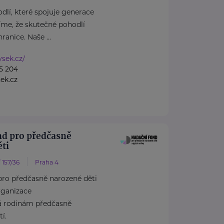
dlí, které spojuje generace
íme, že skutečné pohodlí
anice. Naše ...
ysek.cz/
5 204
ek.cz
nd pro předčasně
ti
 157/36
Praha 4
pro předčasně narozené děti
rganizace
á rodinám předčasně
í.