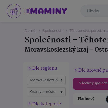
Domů
Společnosti
Těhotenství, porod, ma
Společnosti - Těhote
Moravskoslezský kraj - Ost
Dle regionu
Dle úrovně pa
Všechny společn
Platinový
Dle kategorie