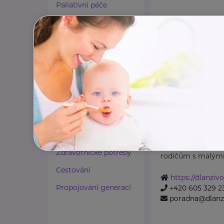
Paliativní péče
Rady a tipy
Harmonie duše a těla
Zaměstnávání osob ze
zdravotním
postižením
Obecně prospě
DLAŇ ŽIVOTU
Lázeňství a wellness
Sokolská třída 244 /2
Zdravé spaní a sezení
Obecně prospěšná
Zdravé obutí
nabízí pomoc a p
Zdravotnické potřeby
rodičům s malými 
Cestování
https://dlanzivo
Propojování generací
+420 605 329 2
poradna@dlanzi