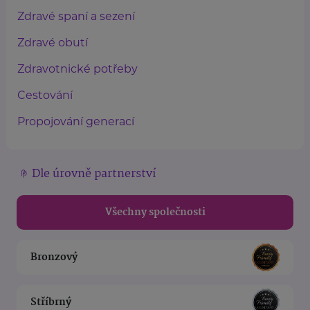
Zdravé spaní a sezení
Zdravé obutí
Zdravotnické potřeby
Cestování
Propojování generací
Dle úrovně partnerství
Všechny společnosti
Bronzový
Stříbrný