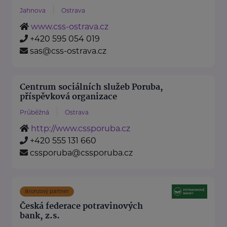
Jahnova
Ostrava
www.css-ostrava.cz
+420 595 054 019
sas@css-ostrava.cz
Centrum sociálních služeb Poruba,
příspěvková organizace
Průběžná
Ostrava
http://www.cssporuba.cz
+420 555 131 660
cssporuba@cssporuba.cz
Bronzový partner
Česká federace potravinových
bank, z.s.