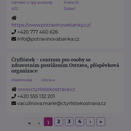
náměstí U lípy svobody
Praha 10 -
4/12
Dubeč
https://www.potravinovebanky.cz/
+420 777 460 626
info@potravinovabanka.cz
Čtyřlístek - centrum pro osoby se
zdravotním postižením Ostrava, příspěvková
organizace
Hladnovská
Ostrava
www.ctyrlistekostrava.cz
+420 555 132 201
vaculinova.marie@ctyrlistekostrava.cz
2
3
4
›
»
«
‹
1