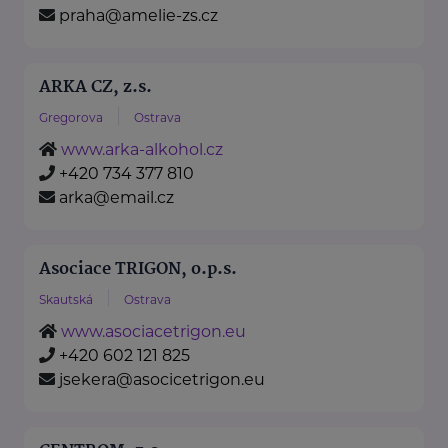
praha@amelie-zs.cz
ARKA CZ, z.s.
Gregorova
Ostrava
www.arka-alkohol.cz
+420 734 377 810
arka@email.cz
Asociace TRIGON, o.p.s.
Skautská
Ostrava
www.asociacetrigon.eu
+420 602 121 825
jsekera@asocicetrigon.eu