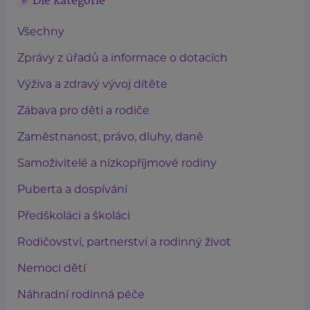
Dle kategorie
Všechny
Zprávy z úřadů a informace o dotacích
Výživa a zdravý vývoj dítěte
Zábava pro děti a rodiče
Zaměstnanost, právo, dluhy, daně
Samoživitelé a nízkopříjmové rodiny
Puberta a dospívání
Předškoláci a školáci
Rodičovství, partnerství a rodinný život
Nemoci dětí
Náhradní rodinná péče