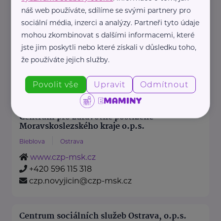
náš web používáte, sdílíme se svými partnery pro
sociální média, inzerci a analýzy. Partneři tyto údaje
Centrum pro rodinu a sociální péči z. s.
mohou zkombinovat s dalšími informacemi, které
Kostelní náměstí
Ostrava
jste jim poskytli nebo které získali v důsledku toho,
http://www.prorodiny.cz
že používáte jejich služby.
+420 734 435 135
cpr@prorodiny.cz
Povolit vše
Upravit
Odmítnout
Centrum pro zdravotně postižené
Moravskoslezského kraje o.p.s.
Bieblova
Ostrava
www.czp-msk.cz
+420 596 115 318
czp.novyjicin@czp-msk.cz
Centrum sociálních služeb Ostrava, o.p.s.