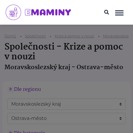
Domů
Společnosti
Krize a pomoc v nouzi
Moravskoslezský 
Společnosti - Krize a pomoc
v nouzi
Moravskoslezský kraj - Ostrava-město
Dle regionu