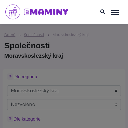
Domů
Společnosti
Moravskoslezský kraj
Společnosti
Moravskoslezský kraj
Dle regionu
Dle kategorie