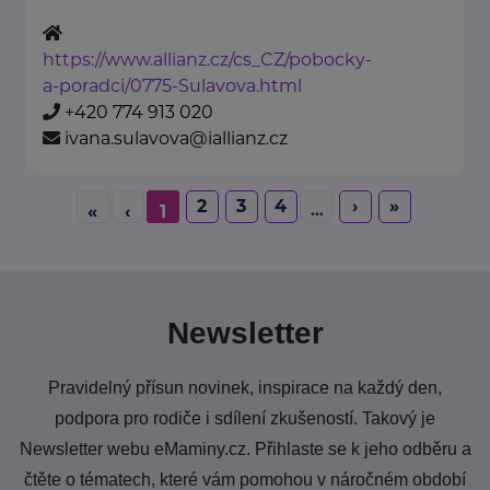
https://www.allianz.cz/cs_CZ/pobocky-
a-poradci/0775-Sulavova.html
+420 774 913 020
ivana.sulavova@iallianz.cz
2
3
4
›
»
...
«
‹
1
Newsletter
Pravidelný přísun novinek, inspirace na každý den,
podpora pro rodiče i sdílení zkušeností. Takový je
Newsletter webu eMaminy.cz. Přihlaste se k jeho odběru a
čtěte o tématech, které vám pomohou v náročném období