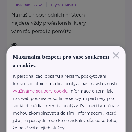
17. listopadu 2262
Frýdek-Místek
Na našich obchodních místech
najdete vždy profesionála, který
vám rád poradí a pomůže.
×
https://www.allianz.cz/cs_CZ/pobocky-
Maximální bezpečí pro vaše soukromí
a-poradci/0677-Michalak.html
a cookies
+420 724 273 350
miroslav.michalak@iallianz.cz
K personalizaci obsahu a reklam, poskytování
funkcí sociálních médií a analýze naší návštěvnosti
využíváme soubory cookie
. Informace o tom, jak
Allianz pojišťovna, a. s.
náš web používáte, sdílíme se svými partnery pro
U Fortny 49/10
Opava
sociální média, inzerci a analýzy. Partneři tyto údaje
mohou zkombinovat s dalšími informacemi, které
Na našich obchodních místech
jste jim poskytli nebo které získali v důsledku toho,
najdete vždy profesionála, který
že používáte jejich služby.
vám rád poradí a pomůže.