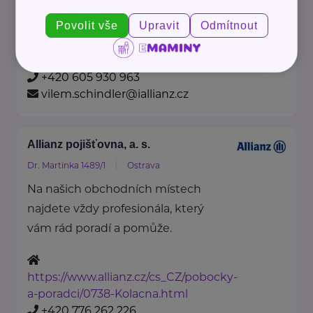
Povolit vše
Upravit
Odmítnout
https://www.allianz.cz/cs_CZ/pobocky-
a-poradci/0693-Kukla.html
+420 605 930 963
vilem.schindler@iallianz.cz
Allianz pojišťovna, a. s.
Dr. Martínka 1489/1
Ostrava
Na našich obchodních místech
najdete vždy profesionála, který
vám rád poradí a pomůže.
https://www.allianz.cz/cs_CZ/pobocky-
a-poradci/0738-Kolacna.html
+420 776 262 226