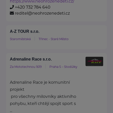
https://www.neohrozenedeti.cz/
+420 732 784 640
reditel@neohrozenedeti.cz
A-Z TOUR s.r.o.
Staroměstská
Třinec - Staré Město
Adrenaline Race s.r.o.
Za Mototechnou 1619
Praha 5 – Stodůlky
Adrenaline Race je komunitní
projekt
pro všechny milovníky aktivního
pohybu, kteří chtějí spojit sport s
...