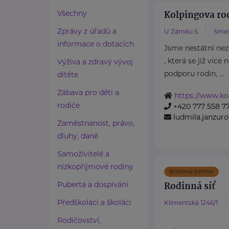
Kolpingova r
Všechny
Zprávy z úřadů a
U Zámku 5
Sme
informace o dotacích
Jsme nestátní nez
, která se již více
Výživa a zdravý vývoj
podporu rodin, ...
dítěte
Zábava pro děti a
https://www.ko
rodiče
+420 777 558 7
ludmila.janzu
Zaměstnanost, právo,
dluhy, daně
Samoživitelé a
nízkopříjmové rodiny
Bronzový partner
Rodinná síť
Puberta a dospívání
Předškoláci a školáci
Klimentská 1246/1
Rodičovství,