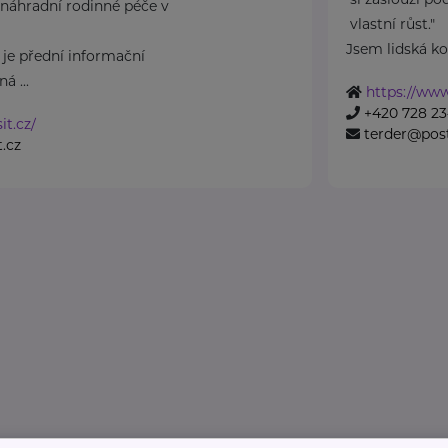
náhradní rodinné péče v
vlastní růst."
Jsem lidská ko
 je přední informační
á ...
https://www
+420 728 23
it.cz/
terder@post
.cz