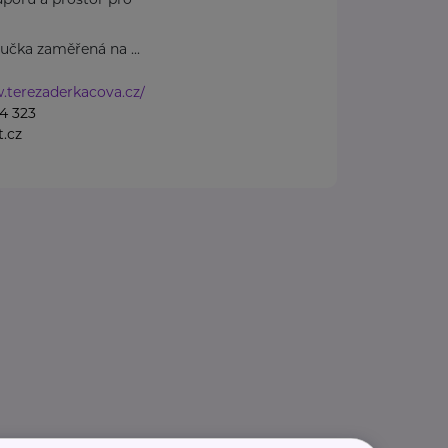
učka zaměřená na ...
.terezaderkacova.cz/
4 323
.cz