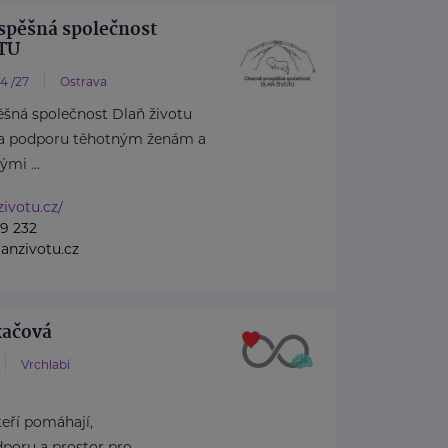
spěšná společnost
TU
4 /27
Ostrava
šná společnost Dlaň životu
 a podporu těhotným ženám a
mi ...
zivotu.cz/
9 232
anzivotu.cz
kačová
Vrchlabí
kteří pomáhají,
dporu a prostor pro