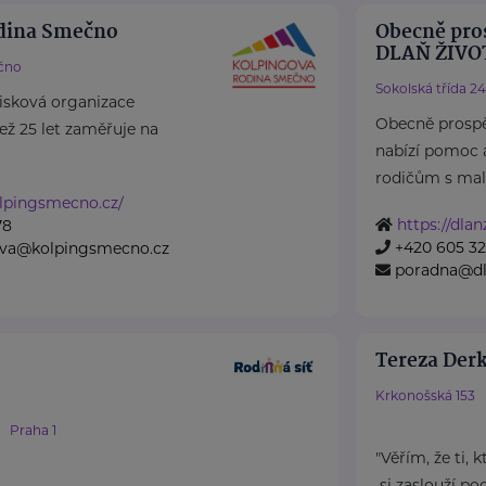
odina Smečno
Obecně pro
DLAŇ ŽIVO
čno
Sokolská třída 24
isková organizace
Obecně prospě
 než 25 let zaměřuje na
nabízí pomoc
rodičům s malý
lpingsmecno.cz/
https://dlan
78
+420 605 32
rova@kolpingsmecno.cz
poradna@dl
Tereza Der
Krkonošská 153
Praha 1
"Věřím, že ti, 
si zaslouží po