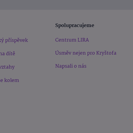
Spolupracujeme
Centrum LIRA
ý příspěvek
Úsměv nejen pro Kryštofa
na dítě
Napsali o nás
vztahy
še kolem