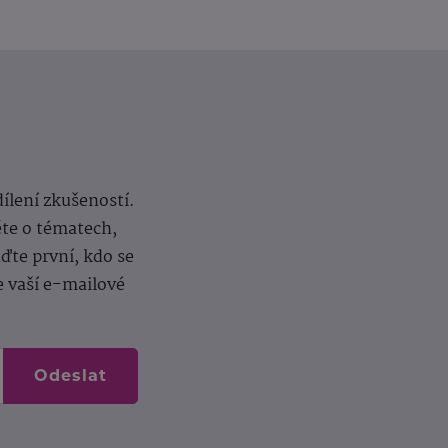
dílení zkušeností.
ěte o tématech,
te první, kdo se
e vaší e-mailové
Odeslat