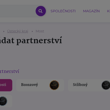
SPOLEČNOSTI
MAGAZÍN
K
Ústecký kraj
Most
ádat partnerství
rtnerství
osti
Bronzový
Stříbrný