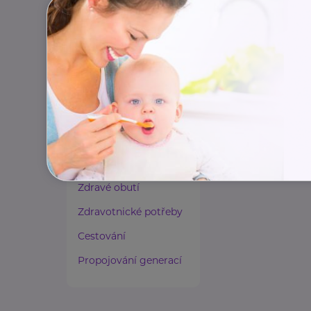
Paliativní péče
Rady a tipy
Harmonie duše a těla
Zaměstnávání osob ze
zdravotním
postižením
Lázeňství a wellness
Zdravé spaní a sezení
Zdravé obutí
Zdravotnické potřeby
Cestování
Propojování generací