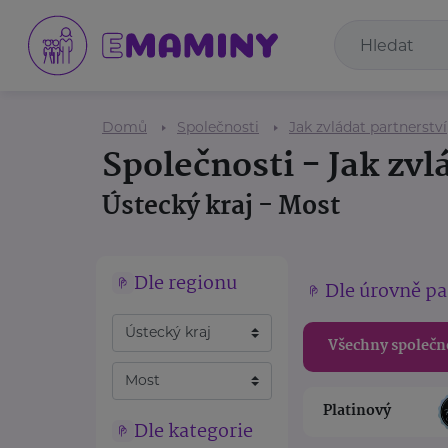
Domů
Společnosti
Jak zvládat partnerství
Společnosti - Jak zvl
Ústecký kraj - Most
Dle regionu
Dle úrovně pa
Všechny společn
Platinový
Dle kategorie