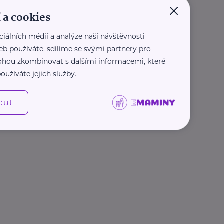
×
 a cookies
ciálních médií a analýze naší návštěvnosti
eb používáte, sdílíme se svými partnery pro
 mohou zkombinovat s dalšími informacemi, které
oužíváte jejich služby.
out