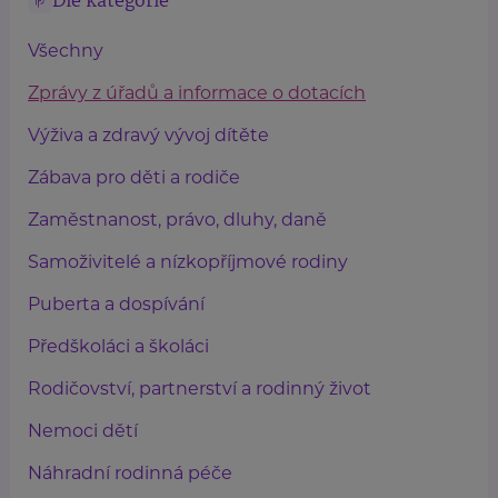
Dle kategorie
Všechny
Zprávy z úřadů a informace o dotacích
Výživa a zdravý vývoj dítěte
Zábava pro děti a rodiče
Zaměstnanost, právo, dluhy, daně
Samoživitelé a nízkopříjmové rodiny
Puberta a dospívání
Předškoláci a školáci
Rodičovství, partnerství a rodinný život
Nemoci dětí
Náhradní rodinná péče