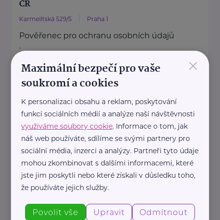
ČR
Karmelitská 529/5
Praha 1
Pověřenec pro ochranu osobních údajů
:
×
Mgr. Šárka Jílková,
Maximální bezpečí pro vaše
+420 234 811 105, gdpr@msmt.cz
soukromí a cookies
Příslušná osoba dle zákona o ochraně
K personalizaci obsahu a reklam, poskytování
oznamovatelů
funkcí sociálních médií a analýze naší návštěvnosti
: Mgr. ...
využíváme soubory cookie
. Informace o tom, jak
náš web používáte, sdílíme se svými partnery pro
https://www.msmt.cz/
sociální média, inzerci a analýzy. Partneři tyto údaje
+420 234 811 111
mohou zkombinovat s dalšími informacemi, které
posta@msmt.cz
jste jim poskytli nebo které získali v důsledku toho,
že používáte jejich služby.
Ministerstvo zahraničních věcí ČR
Povolit vše
Upravit
Odmítnout
Loretánské náměstí 5
Praha 1 – Hradčany