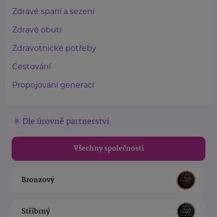
Zdravé spaní a sezení
Zdravé obutí
Zdravotnické potřeby
Cestování
Propojování generací
Dle úrovně partnerství
Všechny společnosti
Bronzový
Stříbrný