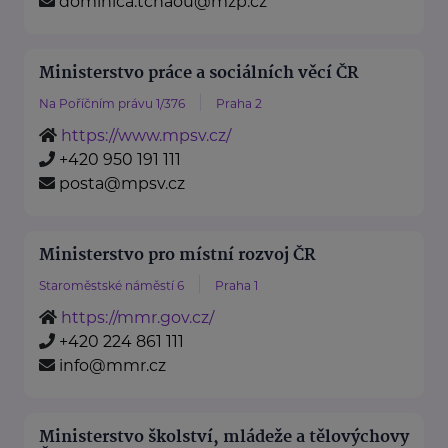
dominica.tchaou@mzp.cz
Ministerstvo práce a sociálních věcí ČR
Na Poříčním právu 1/376
Praha 2
https://www.mpsv.cz/
+420 950 191 111
posta@mpsv.cz
Ministerstvo pro místní rozvoj ČR
Staroměstské náměstí 6
Praha 1
https://mmr.gov.cz/
+420 224 861 111
info@mmr.cz
Ministerstvo školství, mládeže a tělovýchovy