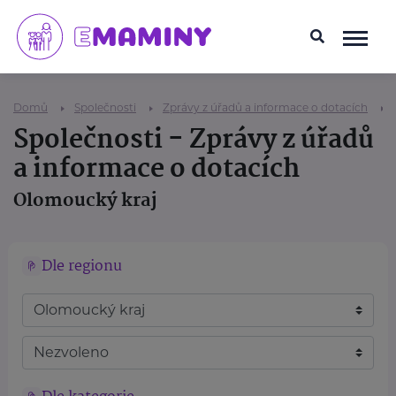
Domů
Společnosti
Zprávy z úřadů a informace o dotacích
Společnosti - Zprávy z úřadů
a informace o dotacích
Olomoucký kraj
Dle regionu