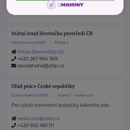
https://www.mzv.cz/
+420 222 264 222
Státní fond životního prostředí ČR
Olbrachtova 2006/9
Praha 4
https://www.sfzp.cz/
+420 267 994 369
epodatelna@sfzp.cz
Úřad práce České republiky
Dobrovského 1278/25
Praha 7 - Holešovice
Pro výběr konkrétní pobočky klikněte zde.
www.uradprace.cz
+420 950 180 111