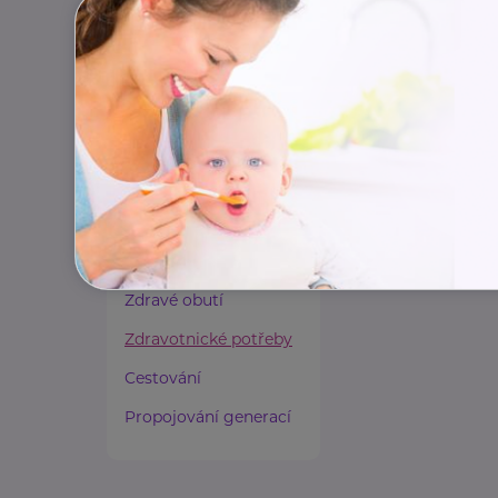
Paliativní péče
Rady a tipy
Harmonie duše a těla
Zaměstnávání osob ze
zdravotním
postižením
Lázeňství a wellness
Zdravé spaní a sezení
Zdravé obutí
Zdravotnické potřeby
Cestování
Propojování generací