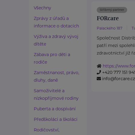
Všechny
Stříbrný partner
FORcare
Zprávy z úřadů a
informace o dotacích
Palackého 187
T
Výživa a zdravý vývoj
Společnost Distribu
dítěte
patří mezi spolehl
zdravotnictví již řa
Zábava pro děti a
rodiče
https://www.for
+420 777 151 94
Zaměstnanost, právo,
info@forcare.cz
dluhy, daně
Samoživitelé a
nízkopříjmové rodiny
Puberta a dospívání
Předškoláci a školáci
Rodičovství,