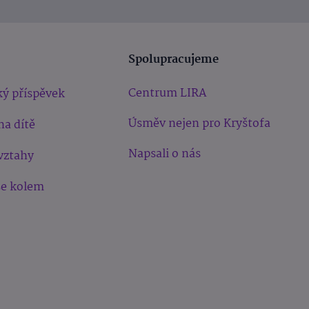
Spolupracujeme
Centrum LIRA
ý příspěvek
Úsměv nejen pro Kryštofa
na dítě
Napsali o nás
vztahy
še kolem