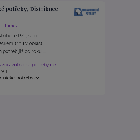
é potřeby, Distribuce
Turnov
ribuce PZT, s.r.o.
českém trhu v oblasti
potřeb již od roku ...
.zdravotnicke-potreby.cz/
 911
tnicke-potreby.cz