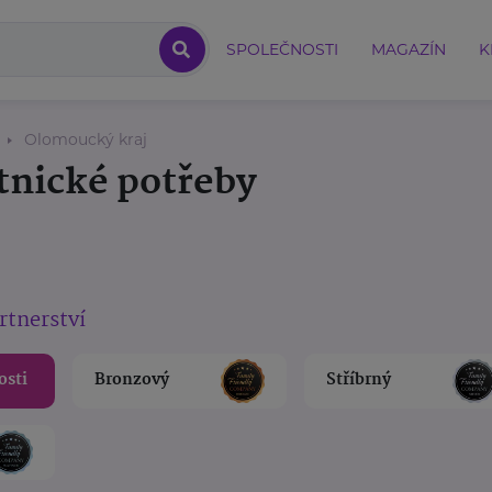
SPOLEČNOSTI
MAGAZÍN
K
Olomoucký kraj
tnické potřeby
rtnerství
osti
Bronzový
Stříbrný