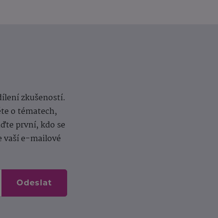
dílení zkušeností.
ěte o tématech,
te první, kdo se
e vaší e-mailové
Odeslat