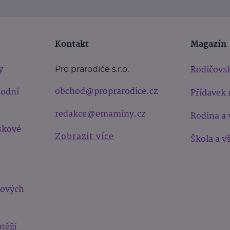
Kontakt
Magazín
y
Rodičovsk
Pro prarodiče s.r.o.
obchod@proprarodice.cz
hodní
Přídavek 
redakce@emaminy.cz
Rodina a 
skové
Zobrazit více
Škola a v
bových
těží