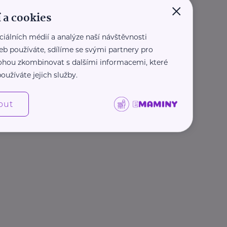
×
 a cookies
ciálních médií a analýze naší návštěvnosti
eb používáte, sdílíme se svými partnery pro
 mohou zkombinovat s dalšími informacemi, které
oužíváte jejich služby.
out