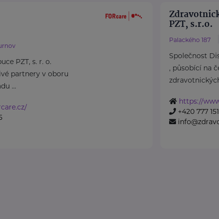
Zdravotnick
PZT, s.r.o.
Palackého 187
urnov
Společnost Dist
ce PZT, s. r. o.
, působící na 
ivé partnery v oboru
zdravotnických 
du ...
https://www
care.cz/
+420 777 151
5
info@zdravo