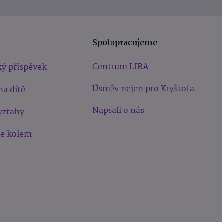
Spolupracujeme
Centrum LIRA
ý příspěvek
Úsměv nejen pro Kryštofa
na dítě
Napsali o nás
vztahy
še kolem