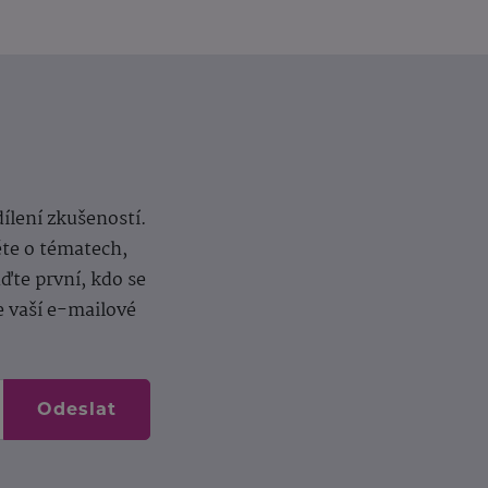
dílení zkušeností.
ěte o tématech,
te první, kdo se
e vaší e-mailové
Odeslat