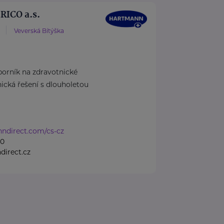
ICO a.s.
Veverská Bítýška
rník na zdravotnické
cká řešení s dlouholetou
nndirect.com/cs-cz
50
irect.cz