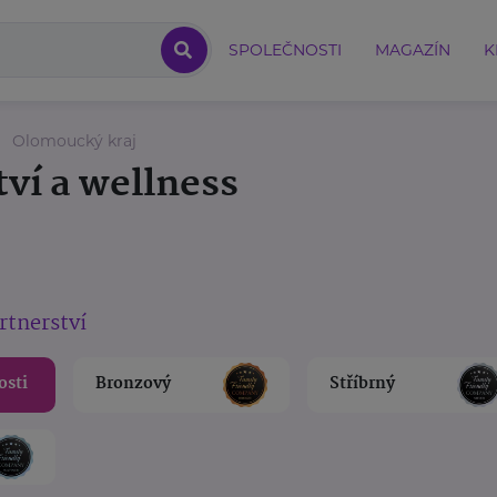
SPOLEČNOSTI
MAGAZÍN
K
Olomoucký kraj
tví a wellness
rtnerství
osti
Bronzový
Stříbrný