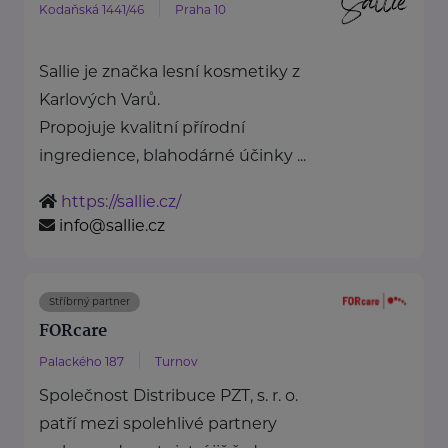
Kodaňská 1441/46
Praha 10
Sallie je značka lesní kosmetiky z
Karlových Varů.
Propojuje kvalitní přírodní
ingredience, blahodárné účinky ...
https://sallie.cz/
info@sallie.cz
Stříbrný partner
FORcare
Palackého 187
Turnov
Společnost Distribuce PZT, s. r. o.
patří mezi spolehlivé partnery