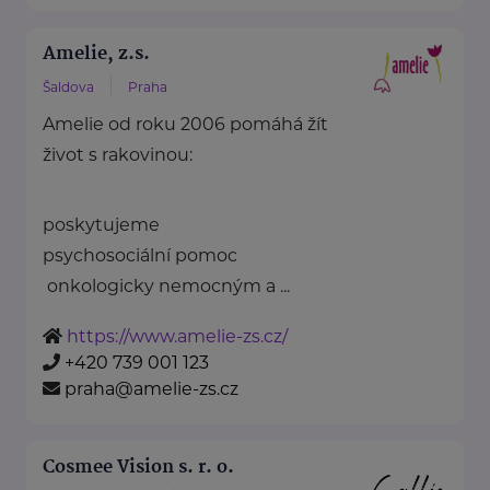
Amelie, z.s.
Šaldova
Praha
Amelie od roku 2006 pomáhá žít
život s rakovinou:
poskytujeme
psychosociální pomoc
onkologicky nemocným a ...
https://www.amelie-zs.cz/
+420 739 001 123
praha@amelie-zs.cz
Cosmee Vision s. r. o.