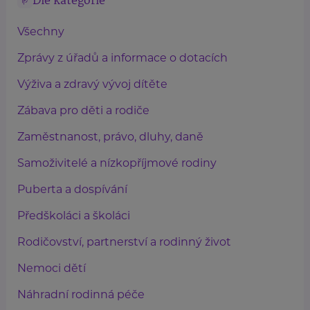
Dle kategorie
Všechny
Zprávy z úřadů a informace o dotacích
Výživa a zdravý vývoj dítěte
Zábava pro děti a rodiče
Zaměstnanost, právo, dluhy, daně
Samoživitelé a nízkopříjmové rodiny
Puberta a dospívání
Předškoláci a školáci
Rodičovství, partnerství a rodinný život
Nemoci dětí
Náhradní rodinná péče