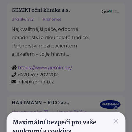
GEMINI oční klinika a.s.
U Křížku 572
Průhonice
Nejkvalitnější péče, odborné
poradenství a dlouholetá tradice.
Partnerství mezi pacientem
a lékařem – to je hlavní ...
https://www.gemini.cz/
+420 577 202 202
info@gemini.cz
HARTMANN – RICO a.s.
Masarykovo nám. 77
Veverská Bítýška
×
Maximální bezpečí pro vaše
soukromí a cookies