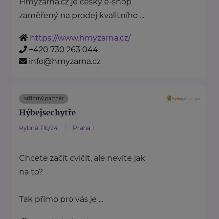
Hmyzárna.cz je český e-shop
zaměřený na prodej kvalitního ...
https://www.hmyzarna.cz/
+420 730 263 044
info@hmyzarna.cz
Stříbrný partner
Hýbejsechytře
Rybná 716/24
Praha 1
Chcete začít cvičit, ale nevíte jak
na to?
Tak přímo pro vás je ...