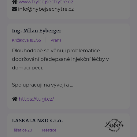
www.hybejsechytre.cz
info@hybejsechytre.cz
Ing. Milan Eyberger
Křižíkova 185/35
Praha
Dlouhodobě se věnuji problematice
dodržování předepsané injekční léčby v
domácí péči.
Spolupracuji na vývoji a ...
https://tugi.cz/
LASKALA N&D s.r.o.
Těšetice 20
Těšetice