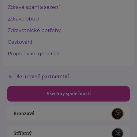
Zdravé spaní a sezení
Zdravé obutí
Zdravotnické potřeby
Cestování
Propojování generací
Dle úrovně partnerství
Všechny společnosti
Bronzový
Stříbrný