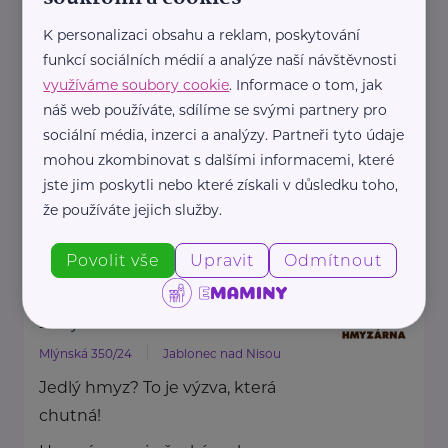
HARTMANN je odborník na
K personalizaci obsahu a reklam, poskytování
zdravotnické pomůcky a
funkcí sociálních médií a analýze naší návštěvnosti
hygienická řešení s dlouholetou
využíváme soubory cookie
. Informace o tom, jak
tradicí.
náš web používáte, sdílíme se svými partnery pro
Zaměřuje ...
sociální média, inzerci a analýzy. Partneři tyto údaje
mohou zkombinovat s dalšími informacemi, které
jste jim poskytli nebo které získali v důsledku toho,
https://hartmanndirect.com/cs-cz
že používáte jejich služby.
+420 800 100 150
info@hartmanndirect.cz
Povolit vše
Upravit
Odmítnout
Hmyzárna.cz
Mlýnská 350/24
Jablonec nad Nisou
Jedlý hmyz? To je výzva, která
chutná!