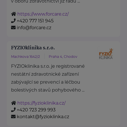
v oboru zdravotnictví již řadu ...
https://www.forcare.cz/
+420 777 151 945
info@forcare.cz
FYZIOklinika s.r.o.
Machkova 1642/2
Praha 4, Chodov
FYZIOklinika s.r.o. je registrované
nestátní zdravotnické zařízení
zabývající se prevencí a léčbou
bolestivých stavů pohybového ...
https://fyzioklinika.cz/
+420 723 299 993
kontakt@fyzioklinka.cz