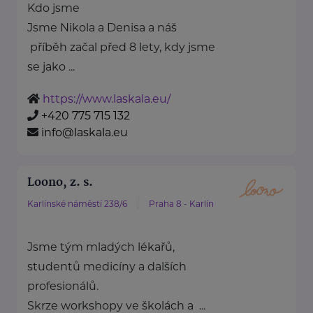
Kdo jsme
Jsme Nikola a Denisa a náš
příběh začal před 8 lety, kdy jsme
se jako ...
https://www.laskala.eu/
+420 775 715 132
info@laskala.eu
Loono, z. s.
Karlínské náměstí 238/6
Praha 8 - Karlín
Jsme tým mladých lékařů,
studentů medicíny a dalších
profesionálů.
Skrze workshopy ve školách a ...