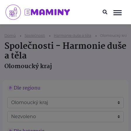
Domů
Společnosti
Harmonie duše a těla
Olomoucký kraj
Společnosti - Harmonie duše
a těla
Olomoucký kraj
Dle regionu