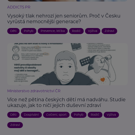
ADDICTS PR
Vysoký tlak nehrozí jen seniorům. Proč v Česku
vyrůstá nemocnější generace?
Děti
Pohyb
Prevence, léčba
Rodič
Výživa
Zdraví
Ministerstvo zdravotnictví ČR
Více než pětina českých dětí má nadváhu. Studie
ukazuje, jak to ničí jejich duševní zdraví
Děti
Dospívání
Cvičení, sport
Pohyb
Rodič
Výživa
Zdraví