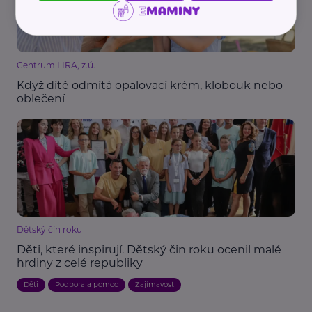
Centrum LIRA, z.ú.
Když dítě odmítá opalovací krém, klobouk nebo
oblečení
Dětský čin roku
Děti, které inspirují. Dětský čin roku ocenil malé
hrdiny z celé republiky
Děti
Podpora a pomoc
Zajímavost