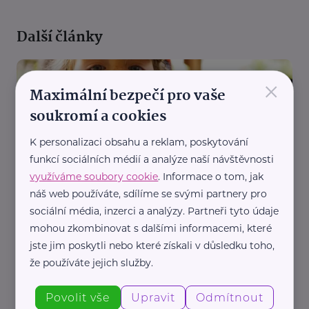
Další články
×
Maximální bezpečí pro vaše
soukromí a cookies
K personalizaci obsahu a reklam, poskytování
funkcí sociálních médií a analýze naší návštěvnosti
Pearmedia
využíváme soubory cookie
. Informace o tom, jak
Prázdniny dávají dětským zubům zabrat.
náš web používáte, sdílíme se svými partnery pro
Stomatolog upozorňuje na tři chyby, které rodiče
sociální média, inzerci a analýzy. Partneři tyto údaje
dělají nejčastěji
mohou zkombinovat s dalšími informacemi, které
Aktuálně
Děti
Prevence, léčba
Zdraví
jste jim poskytli nebo které získali v důsledku toho,
že používáte jejich služby.
Povolit vše
Upravit
Odmítnout