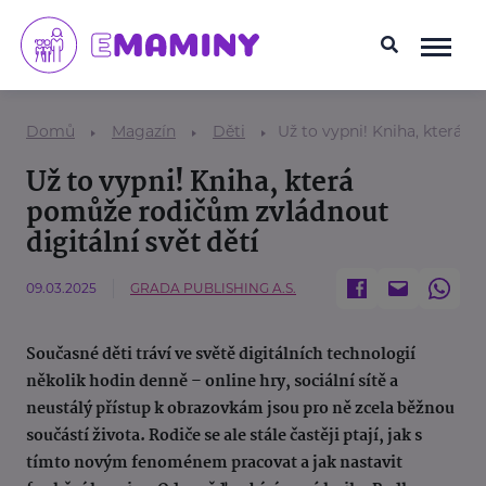
Domů
Magazín
Děti
Už to vypni! Kniha, která p
Už to vypni! Kniha, která
pomůže rodičům zvládnout
digitální svět dětí
09.03.2025
GRADA PUBLISHING A.S.
Současné děti tráví ve světě digitálních technologií
několik hodin denně – online hry, sociální sítě a
neustálý přístup k obrazovkám jsou pro ně zcela běžnou
součástí života. Rodiče se ale stále častěji ptají, jak s
tímto novým fenoménem pracovat a jak nastavit