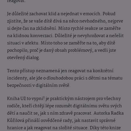
reagovat.
Je důležité zachovat klid a nejednat v emocích. Pokud
zjistíte, že se vaše dítě dívá na něco nevhodného, nejprve
si dejte čas na zklidnění. Místo rychlé reakce se zaměřte
na klidnou konverzaci. Důležité je nevyhrožovat a neřešit
situaci v afektu. Místo toho se zaměřte na to, aby dítě
pochopilo, proč je daný obsah problémový, a vedli jste
otevřený dialog.
Tento přístup neznamená jen reagovat na konkrétní
incidenty, ale jde o dlouhodobou práci s dětmi na tématu
bezpečnosti v digitálním světě.
Kniha Už to vypni! je praktickým nástrojem pro všechny
rodiče, kteří chtějí lépe rozumět digitálnímu světu svých
dětí a naučit se, jak s ním zdravě pracovat. Autorka Radka
Kůřilová přináší osvědčené rady, jak nastavit správné
hranice a jak reagovat na složité situace. Díky této knize