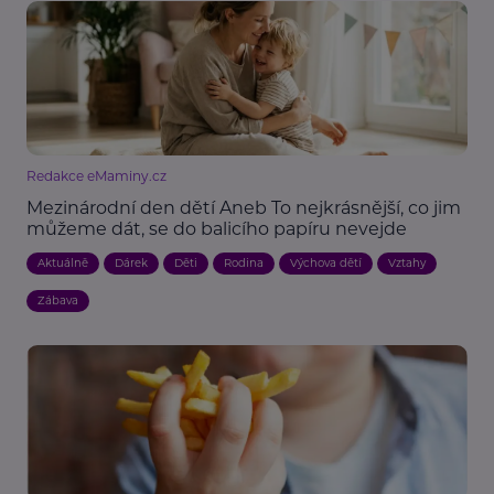
Redakce eMaminy.cz
Mezinárodní den dětí Aneb To nejkrásnější, co jim
můžeme dát, se do balicího papíru nevejde
Aktuálně
Dárek
Děti
Rodina
Výchova dětí
Vztahy
Zábava