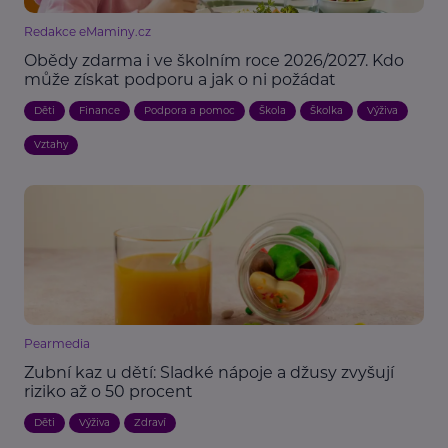
Redakce eMaminy.cz
Obědy zdarma i ve školním roce 2026/2027. Kdo
může získat podporu a jak o ni požádat
Děti
Finance
Podpora a pomoc
Škola
Školka
Výživa
Vztahy
Pearmedia
Zubní kaz u dětí: Sladké nápoje a džusy zvyšují
riziko až o 50 procent
Děti
Výživa
Zdraví