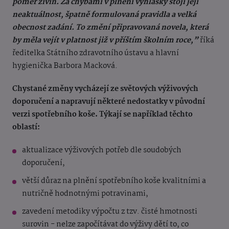
poměr živin. Za chybami v plnění vyhlášky stojí její
neaktuálnost, špatně formulovaná pravidla a velká
obecnost zadání. To změní připravovaná novela, která
by měla vejít v platnost již v příštím školním roce,”
říká
ředitelka Státního zdravotního ústavu a hlavní
hygienička Barbora Macková.
Chystané změny vycházejí ze světových výživových
doporučení a napravují některé nedostatky v původní
verzi spotřebního koše. Týkají se například těchto
oblastí:
aktualizace výživových potřeb dle soudobých
doporučení,
větší důraz na plnění spotřebního koše kvalitními a
nutričně hodnotnými potravinami,
zavedení metodiky výpočtu z tzv. čisté hmotnosti
surovin - nelze započítávat do výživy dětí to, co