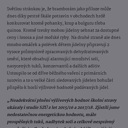
Světlou stránkou je, že bramborám jako příloze může
dnes díky pestré škále potravin v obchodech hrdě
konkurovat kromě pohanky, krup a bulguru třeba
quinoa. Kromě tresky mohou jídelny sehnat za dostupné
ceny i lososa a jiné mořské ryby. Na druhé straně ale dnes
mnoho omáček a polévek dětem jídelny připravují z
vysoce průmyslově zpracovaných dehydratovaných
směsí, které obsahují alarmující množství soli,
nasycených tuků, konzervantů a dalších aditiv.
Ustoupilo se od dříve běžného vaření z primárních
surovin a to u velké části sledovaných jídelen bohužel
přispělo k horší výživové hodnotě podávaných jídel.
„Neadekvátní plnění výživových hodnot školní stravy
ukázaly i studie SZÚ z let 2015/16 a 2017/18. Zjistili jsme
nedostatečnou energetickou hodnotu, málo
prospěšných tuků, nadbytek soli a celkově nesprávný