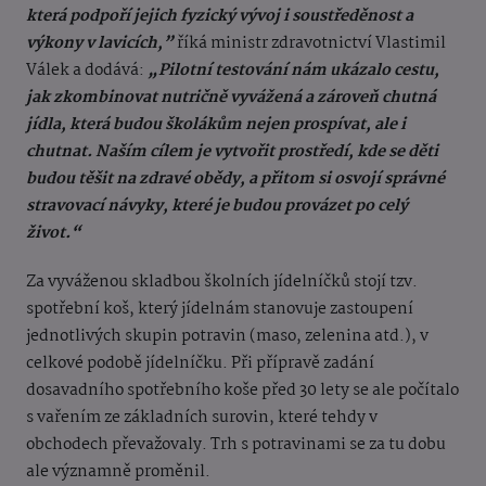
která podpoří jejich fyzický vývoj i soustředěnost a
výkony v lavicích,”
říká ministr zdravotnictví Vlastimil
Válek a dodává:
„Pilotní testování nám ukázalo cestu,
jak zkombinovat nutričně vyvážená a zároveň chutná
jídla, která budou školákům nejen prospívat, ale i
chutnat. Naším cílem je vytvořit prostředí, kde se děti
budou těšit na zdravé obědy, a přitom si osvojí správné
stravovací návyky, které je budou provázet po celý
život.“
Za vyváženou skladbou školních jídelníčků stojí tzv.
spotřební koš, který jídelnám stanovuje zastoupení
jednotlivých skupin potravin (maso, zelenina atd.), v
celkové podobě jídelníčku. Při přípravě zadání
dosavadního spotřebního koše před 30 lety se ale počítalo
s vařením ze základních surovin, které tehdy v
obchodech převažovaly. Trh s potravinami se za tu dobu
ale významně proměnil.