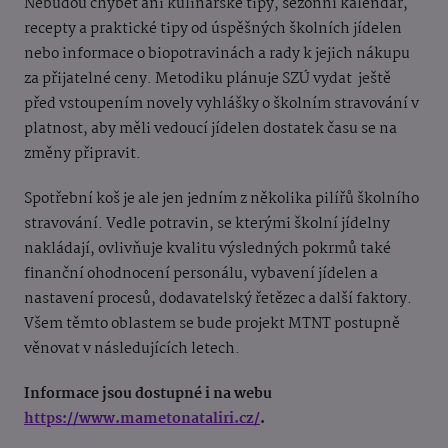
Nebudou chybět ani kulinářské tipy, sezónní kalendář,
recepty a praktické tipy od úspěšných školních jídelen
nebo informace o biopotravinách a rady k jejich nákupu
za přijatelné ceny. Metodiku plánuje SZÚ vydat ještě
před vstoupením novely vyhlášky o školním stravování v
platnost, aby měli vedoucí jídelen dostatek času se na
změny připravit.
Spotřební koš je ale jen jedním z několika pilířů školního
stravování. Vedle potravin, se kterými školní jídelny
nakládají, ovlivňuje kvalitu výsledných pokrmů také
finanční ohodnocení personálu, vybavení jídelen a
nastavení procesů, dodavatelský řetězec a další faktory.
Všem těmto oblastem se bude projekt MTNT postupně
věnovat v následujících letech.
Informace jsou dostupné i na webu
https://www.mametonataliri.cz/
.