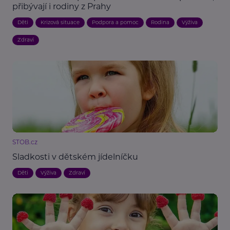
přibývají i rodiny z Prahy
Děti
Krizová situace
Podpora a pomoc
Rodina
Výživa
Zdraví
STOB.cz
Sladkosti v dětském jídelníčku
Děti
Výživa
Zdraví