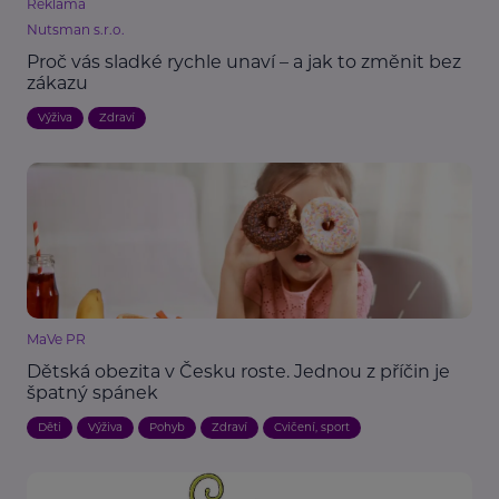
Reklama
Nutsman s.r.o.
Proč vás sladké rychle unaví – a jak to změnit bez
zákazu
Výživa
Zdraví
MaVe PR
Dětská obezita v Česku roste. Jednou z příčin je
špatný spánek
Děti
Výživa
Pohyb
Zdraví
Cvičení, sport