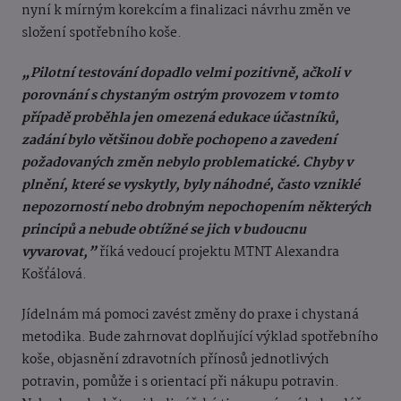
nyní k mírným korekcím a finalizaci návrhu změn ve
složení spotřebního koše.
„Pilotní testování dopadlo velmi pozitivně, ačkoli v
porovnání s chystaným ostrým provozem v tomto
případě proběhla jen omezená edukace účastníků,
zadání bylo většinou dobře pochopeno a zavedení
požadovaných změn nebylo problematické. Chyby v
plnění, které se vyskytly, byly náhodné, často vzniklé
nepozorností nebo drobným nepochopením některých
principů a nebude obtížné se jich v budoucnu
vyvarovat,”
říká vedoucí projektu MTNT Alexandra
Košťálová.
Jídelnám má pomoci zavést změny do praxe i chystaná
metodika. Bude zahrnovat doplňující výklad spotřebního
koše, objasnění zdravotních přínosů jednotlivých
potravin, pomůže i s orientací při nákupu potravin.