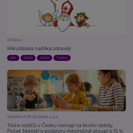
STOB.cz
Mikulášská nadílka zdravěji
Děti
Výživa
Zdraví
Tradice
WOMEN FOR WOMEN, o.p.s.
Tisíce rodičů v Česku nemají na školní obědy.
Počet žádostí o podporu meziročně stoupl o 15 %,