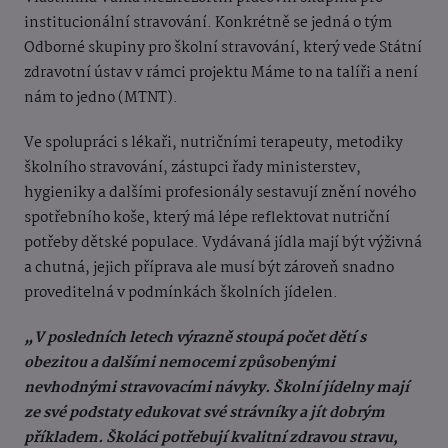
institucionální stravování. Konkrétně se jedná o tým
Odborné skupiny pro školní stravování, který vede Státní
zdravotní ústav v rámci projektu Máme to na talíři a není
nám to jedno (MTNT).
Ve spolupráci s lékaři, nutričními terapeuty, metodiky
školního stravování, zástupci řady ministerstev,
hygieniky a dalšími profesionály sestavují znění nového
spotřebního koše, který má lépe reflektovat nutriční
potřeby dětské populace. Vydávaná jídla mají být výživná
a chutná, jejich příprava ale musí být zároveň snadno
proveditelná v podmínkách školních jídelen.
„V posledních letech výrazně stoupá počet dětí s
obezitou a dalšími nemocemi způsobenými
nevhodnými stravovacími návyky. Školní jídelny mají
ze své podstaty edukovat své strávníky a jít dobrým
příkladem. Školáci potřebují kvalitní zdravou stravu,