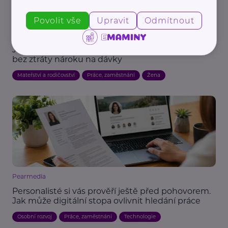
Povolit vše
Upravit
Odmítnout
Reklama
Jobni.cz
Jak si přivydělat na mateřské nebo rodičovské
bez ztráty nároku na dávky
Mateřství a rodičovství
Práce, zaměstnání
Žena
Pearmedia
Personalisté si vás prověří ještě před pohovorem.
Jak může digitální stopa ovlivnit hledání práce
Osobní rozvoj
Práce, zaměstnání
Technologie