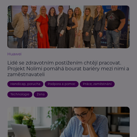
Huawei
Lidé se zdravotním postižením chtějí pracovat.
Projekt Nolimi pomáhá bourat bariéry mezi nimi a
zaměstnavateli
Handicap, porucha
Podpora a pomoc
Práce, zaměstnání
Technologie
Žena