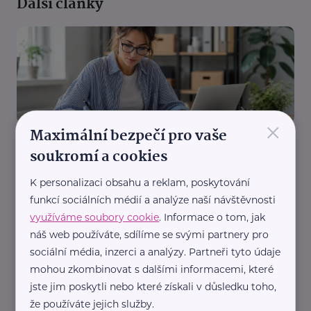
Další články
×
Maximální bezpečí pro vaše
Česká správa sociálního zabezpečení
soukromí a cookies
ČSSZ vydala nového průvodce pro OSVČ.
Začínajícím podnikatelům usnadní orientaci v
K personalizaci obsahu a reklam, poskytování
sociálním zabezpečení
funkcí sociálních médií a analýze naší návštěvnosti
Legislativa
Práce, zaměstnání
Vzdělání
využíváme soubory cookie
. Informace o tom, jak
náš web používáte, sdílíme se svými partnery pro
sociální média, inzerci a analýzy. Partneři tyto údaje
mohou zkombinovat s dalšími informacemi, které
jste jim poskytli nebo které získali v důsledku toho,
že používáte jejich služby.