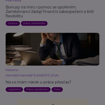
Pearmedia
Bonusy na míru i pomoc se spořením.
Zaměstnanci žádají finanční zabezpečení a širší
flexibilitu
Finance
Práce, zaměstnání
Reklama
Advokátní kancelář ELEMENTZ LEGAL
Na co mám nárok u práce přesčas?
Legislativa
Práce, zaměstnání
Právo