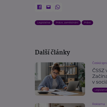
Legislativa
Práce, zaměstnání
Právo
Další články
Česká spr
ČSSZ 
Začín
v soc
Legislativ
Reklama