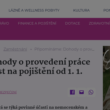
LÁZNĚ A WELLNESS POBYTY
KULTURA
POM
RÁVO
FINANCE A POJIŠTĚNÍ
DOTACE
ZDRAVOTN
Zaměstnání
Připomínáme: Dohody o provedení práce – pravidla pro účast na pojištění od 1. 1. 2025
ody o provedení práce
t na pojištění od 1. 1.
BEZPEČENÍ
erá se týká povinné účasti na nemocenském a