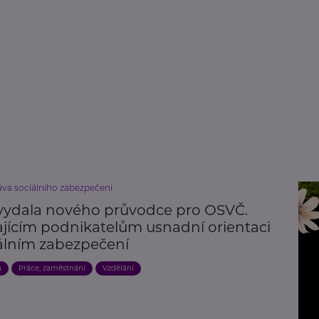
áva sociálního zabezpečení
vydala nového průvodce pro OSVČ.
ajícím podnikatelům usnadní orientaci
iálním zabezpečení
a
Práce, zaměstnání
Vzdělání