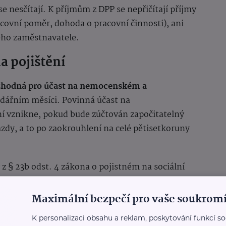
 se nesčítají. K příjmům z DPP se nepřičítají příjmy
covní poměr, dohoda o pracovní činnosti), ani
ého zaměstnavatele.
a pojištění
ozhodná pro účast na nemocenském
a
dářním měsíci. Povinná účast na
í vznikne, pokud bude zúčtován započitatelný
dy, a to po zaokrouhlení na celé pětisetkoruny
z § 23b odst. 4 zákona o pojistném na sociální
itiku zaměstnanosti. Výši rozhodné částky pak
ních věcí ve Sbírce zákonů a mezinárodních smluv
Maximální bezpečí pro vaše soukromí
áno stejně jako samotná novela DPP ve Sbírce
K personalizaci obsahu a reklam, poskytování funkcí so
em 476/2024 Sb.).