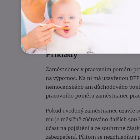
Částka rozhodná pro účast zaměstn
pojištění je od 1. 1. 2025 ve výši 11 5
z příjmu 11 500 Kč se tak odvede poji
státní politiku zaměstnanosti.
Příklady
Zaměstnanec v pracovním poměru prac
na výpomoc. Na ni má uzavřenou DPP z
nemocenského ani důchodového pojištěn
pracovního poměru zaměstnanec praco
Pokud uvedený zaměstnanec uzavře se
mu je měsíčně zúčtováno dalších 500 
účast na pojištění a ze souhrnné částk
zabezpečení. Přitom se nezohledňují 