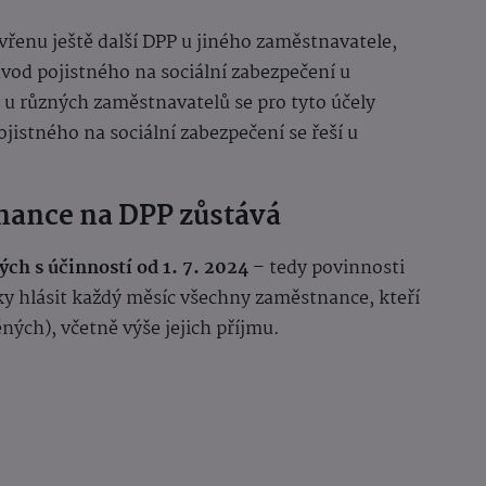
řenu ještě další DPP u jiného zaměstnavatele,
dvod pojistného na sociální zabezpečení u
 u různých zaměstnavatelů se pro tyto účely
ojistného na sociální zabezpečení se řeší u
nance na DPP zůstává
ch s účinností od 1. 7. 2024
– tedy povinnosti
ky hlásit každý měsíc všechny zaměstnance, kteří
ěných), včetně výše jejich příjmu.