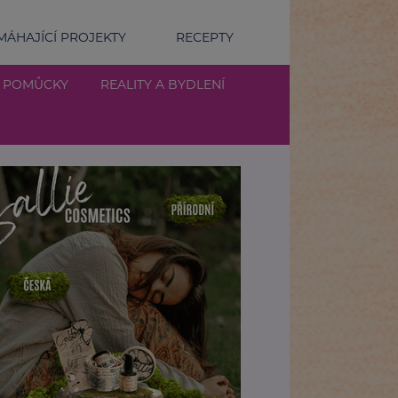
ÁHAJÍCÍ PROJEKTY
RECEPTY
Í POMŮCKY
REALITY A BYDLENÍ