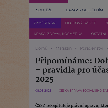
SOUTĚŽE
BAZAR S OBLEČENÍM
ZAMĚSTNÁNÍ
DLUHOVÝ RÁDCE
P
KRÁSA, ZDRAVÍ, KOSMETIKA
OSTATNÍ
Domů
Magazín
Poradenství
Připomínáme: Doh
– pravidla pro účas
2025
08.08.2025
ČESKÁ SPRÁVA SOCIÁLNÍHO ZA
ČSSZ rekapituluje právní úpravu, kt