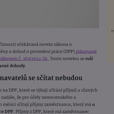
účinnosti očekávaná novela zákona o
ěny u dohod o provedení práce (DPP)
plánované
 zákonem č. 163/2024 Sb.
Touto novelou se
ruší
ámené dohody
.
navatelů se sčítat nebudou
a DPP, které se týkají sčítání příjmů u různých
i nadále, že pro účely nemocenského a
m měsíci sčítají příjmy zaměstnance, který má
u
ce DPP
. Příjmy z DPP, které má zaměstnanec