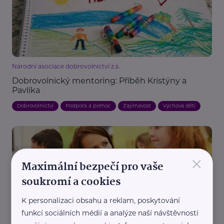
Národní asociace dobrovolnictví z.s.
Dobrovolnický mentoring: Příběh Kristýny a
Pavlíka
Dobrovolnictví
Podpora a pomoc
Zajímavost
Výchova dětí
×
Maximální bezpečí pro vaše
soukromí a cookies
K personalizaci obsahu a reklam, poskytování
Liberecký kraj
funkcí sociálních médií a analýze naší návštěvnosti
Kraj podpoří vzdělávání žáků se speciálními