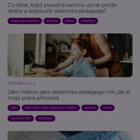
Co dělat, když poradna nechce uznat potíže
dítěte a doporučit asistenta pedagoga?
Podpora a pomoc
Rodina
Škola
Vzdělání
Spoluškola, z. s.
Jako máma i jako asistentka pedagoga vím, jak je
moje práce přínosná
Děti
Náhradní rodič, pěstoun, hostitel
Rodina
Škola
Výchova dětí
Vzdělání