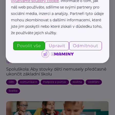
využíváme soubory cookie
. Informace o tom, jak
vzdělávacími potřebami
náš web používáte, sdílíme se svými partnery pro
Děti
Podpora a pomoc
Handicap, porucha
Škola
Vzdělání
sociální média, inzerci a analýzy. Partneři tyto údaje
mohou zkombinovat s dalšími informacemi, které
jste jim poskytli nebo které získali v důsledku toho,
že používáte jejich služby.
Povolit vše
Upravit
Odmítnout
Spoluškola, z. s.
Spoluškola: Aby stovky dětí nemusely předčasně
ukončit základní školu
Děti
Komunikace
Podpora a pomoc
Rodina
Vzdělání
Svatba