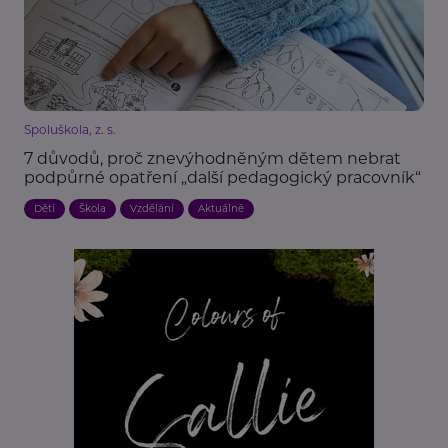
Spoluškola, z. s.
7 důvodů, proč znevýhodněným dětem nebrat
podpůrné opatření „další pedagogický pracovník“
Děti
Škola
Vzdělání
Aktuálně