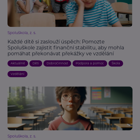
Spoluškola, z. s.
Každé dítě si zaslouží úspěch: Pomozte
Spoluškole zajistit finanční stabilitu, aby mohla
pomáhat překonávat překážky ve vzdělání
Aktuálně
Děti
Dobročinnost
Podpora a pomoc
Škola
Vzdělání
Spoluškola, z. s.