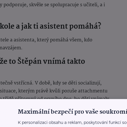
 podporuje, skvěle se spolupracuje s učiteli, a i
 škole a jak ti asistent pomáhá?
ele a asistenta, který pomáhá všem, kdo
 navzájem.
 že to Štěpán vnímá takto
ečně vstřícná. V době, kdy se děti socializují,
situace, kterým právě kvůli poruše attachmentu
ve třídě přítomný od prvního dne, ho děti vnímaly
 Záleží vždy na povaze asistenta pedagoga, aby si
Maximální bezpečí pro vaše soukromí
o podporu a přínos pro třídu, a ne jako něco
ent bezpečně provedl mnoha nepříjemnými
K personalizaci obsahu a reklam, poskytování funkcí so