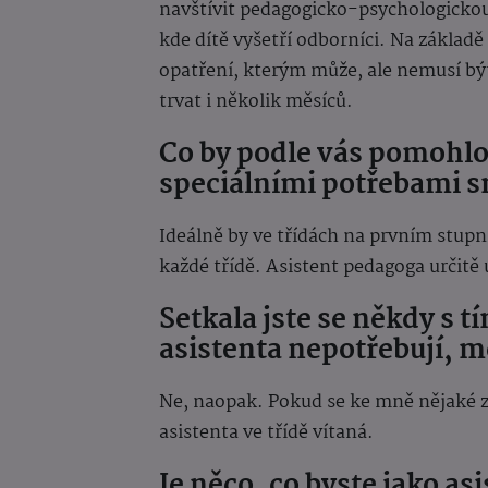
navštívit pedagogicko-psychologicko
kde dítě vyšetří odborníci. Na základ
opatření, kterým může, ale nemusí být
trvat i několik měsíců.
Co by podle vás pomohlo,
speciálními potřebami s
Ideálně by ve třídách na prvním stupn
každé třídě. Asistent pedagoga určitě
Setkala jste se někdy s tí
asistenta nepotřebují, m
Ne, naopak. Pokud se ke mně nějaké zp
asistenta ve třídě vítaná.
Je něco, co byste jako a