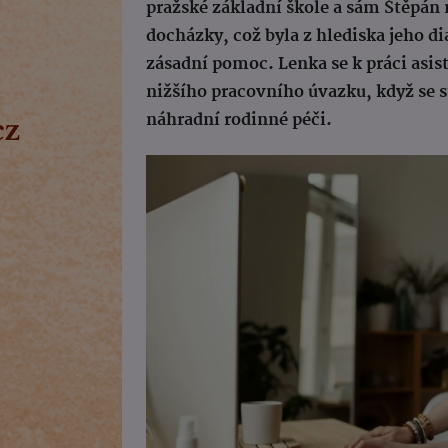
pražské základní škole a sám Štěpán 
docházky, což byla z hlediska jeho d
zásadní pomoc. Lenka se k práci asi
nižšího pracovního úvazku, když se
náhradní rodinné péči.