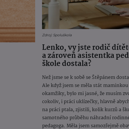
Zdroj: Spoluškola
Lenko, vy jste rodič dít
a zároveň asistentka peda
škole dostala?
Než jsme se k sobě se Štěpánem dostal
Ale když jsem se měla stát maminkou k
okamžiky, bylo mi jasné, že musím zvol
cokoliv, i práci uklízečky, hlavně aby
na práci ptala, zjistili, kolik kurzů a 
samotného průběhu náhradní rodinné p
pedagoga. Měla jsem samozřejmě obavy