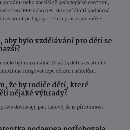
u poradnu nebo speciálně pedagogické centrum,
ě vyšetření PPP nebo SPC stanoví dítěti podpůrná
 i asistent pedagoga. Tento proces ale může
 aby bylo vzdělávání pro děti se
nazší?
i mělo být maximálně 20 až 25 dětí a asistent v
 umožňuje fungovat lépe dětem i učitelům.
m, že by rodiče dětí, které
ěli nějaké výhrady?
rávy dostávají, pak takové, že je přítomnost
sistentka pedagoga potřebovala