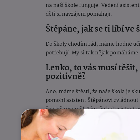
na naší škole funguje. Vedení asistenty
děti si navzájem pomáhají.
Štěpáne, jak se ti líbí ve
Do školy chodím rád, máme hodné učit
potřebují. My si tak nějak pomáháme
Lenko, to vás musí těšit,
pozitivně?
Ano, máme štěstí, že naše škola je skut
pomohl asistent Štěpánovi zvládnout 
špatně rozuměl. Tím, že byl asistent 
jako přirozenou součást třídy a výuky.
ho děti i rodiče oblíbili a brali ho jak
výjimečného. Štěpán ví, že ho asist