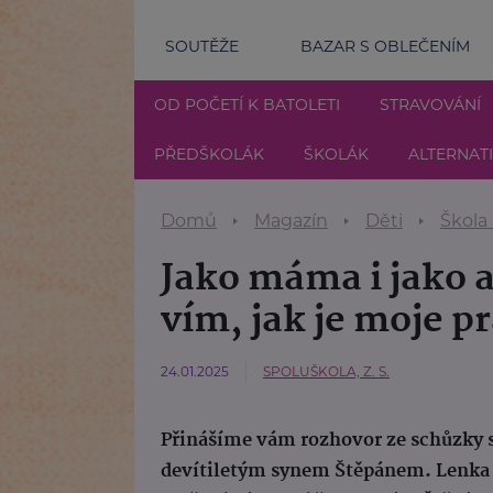
SOUTĚŽE
BAZAR S OBLEČENÍM
OD POČETÍ K BATOLETI
STRAVOVÁNÍ
PŘEDŠKOLÁK
ŠKOLÁK
ALTERNAT
Domů
Magazín
Děti
Škola
Jako máma i jako 
vím, jak je moje p
24.01.2025
SPOLUŠKOLA, Z. S.
Přinášíme vám rozhovor ze schůzky 
devítiletým synem Štěpánem. Lenka p