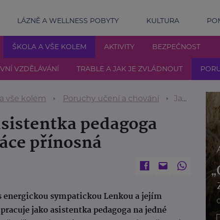
LÁZNĚ A WELLNESS POBYTY
KULTURA
POM
ŠKOLA A VŠE KOLEM
AKTIVITY
BEZPEČNOST
IVNÍ VZDĚLÁVÁNÍ
TRABLE A JAK JE ZVLÁDNOUT
PORU
 a vše kolem
Poruchy učení a chování
Jako máma i jako asistentka pedagoga vím, jak je moje práce přínosná
asistentka pedagoga
ráce přínosná
s energickou sympatickou Lenkou a jejím
racuje jako asistentka pedagoga na jedné