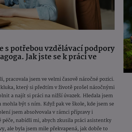
ěte s potřebou vzdělávací podpory
goga. Jak jste se k práci ve
i, pracovala jsem ve velmi časově náročné pozici.
luka, který si předtím v životě prošel náročnými
nit a najít si práci na nižší úvazek. Hledala jsem
ch mohla být s ním. Když pak ve škole, kde jsem se
školení jsem absolvovala v rámci přípravy i
éče, nabídli mi, abych zkusila práci asistentky
, ale byla jsem mile překvapená, jak dobře to