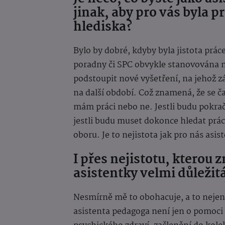
jinak, aby pro vás byla p
hlediska?
Bylo by dobré, kdyby byla jistota prác
poradny či SPC obvykle stanovována na
podstoupit nové vyšetření, na jehož z
na další období. Což znamená, že se č
mám práci nebo ne. Jestli budu pokr
jestli budu muset dokonce hledat práci
oboru. Je to nejistota jak pro nás asiste
I přes nejistotu, kterou z
asistentky velmi důležit
Nesmírně mě to obohacuje, a to nejen
asistenta pedagoga není jen o pomoci 