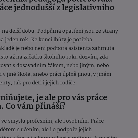
ráce jednodušší z legislativního
e na delší dobu. Podpůrná opatření jsou ze strany
 jeden rok. Ke konci lhůty je potřeba
ákladě je nebo není podpora asistenta zahrnuta
asto až na začátku školního roku dozvím, zda
ačovat s dosavadním žákem, nebo jiným, nebo
 v jiné škole, anebo práci úplně jinou, v jiném
nty, tak pro děti i jejich rodiče.
miňujete, je ale pro vás práce
á. Co vám přináší?
 ve smyslu profesním, ale i osobním. Práce
dětem s učením, ale i o podpoře jejich