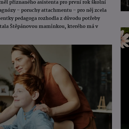
měl přiznaného asistenta pro první rok školní
iagnózy – poruchy attachmentu – pro něj zcela
stentky pedagoga rozhodla z důvodu potřeby
 stala Štěpánovou maminkou, kterého má v