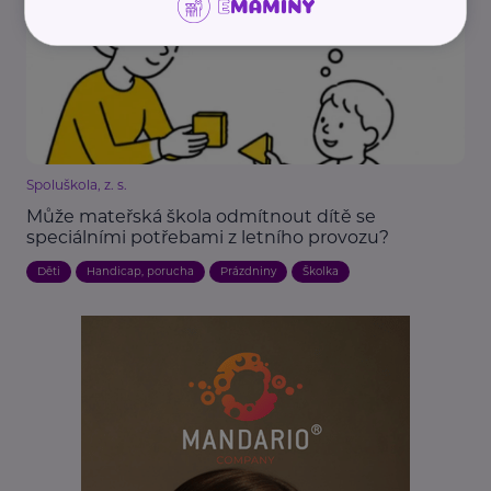
Spoluškola, z. s.
Může mateřská škola odmítnout dítě se
speciálními potřebami z letního provozu?
Děti
Handicap, porucha
Prázdniny
Školka