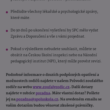
Předložte všechny lékařské a psychologické zprávy,
které máte.
Do 30 dnů po ukončení vyšetření by SPC mělo vydat
Zprávu a Doporučení a vše s vámi projednat.
Pokud s výsledkem nebudete souhlasit, můžete se
obrátit na Českou školní inspekci nebo na Národní
pedagogický institut (NPI), který může provést revizi.
Podrobné informace o druzích podpůrných opatření a
možnostech rodičů najdete v našem Průvodci zoufalého
rodiče na webu
www.zoufalyrodic.cz
. Další dotazy
najdete v rubrice
poradna
. Máte vlastní dotaz? Pošlete
jej na
poradna@spoluskola.cz
. Na uvedeném emailu se
vašim dotazům budou věnovat zkušené právničky.