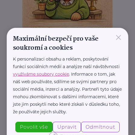
×
Maximální bezpečí pro vaše
soukromí a cookies
K personalizaci obsahu a reklam, poskytování
funkcí sociálních médií a analýze naší návštěvnosti
využíváme soubory cookie
. Informace o tom, jak
náš web používáte, sdílíme se svými partnery pro
sociální média, inzerci a analýzy. Partneři tyto údaje
mohou zkombinovat s dalšími informacemi, které
REKLAMA
jste jim poskytli nebo které získali v důsledku toho,
že používáte jejich služby.
Související články
Povolit vše
Upravit
Odmítnout