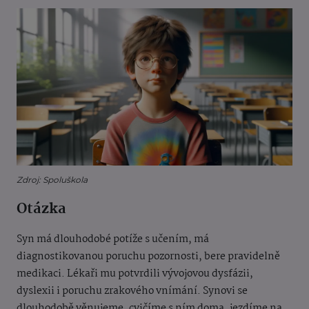
Zdroj: Spoluškola
Otázka
Syn má dlouhodobé potíže s učením, má
diagnostikovanou poruchu pozornosti, bere pravidelně
medikaci. Lékaři mu potvrdili vývojovou dysfázii,
dyslexii i poruchu zrakového vnímání. Synovi se
dlouhodobě věnujeme, cvičíme s ním doma, jezdíme na