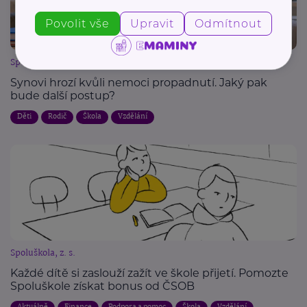
Povolit vše
Upravit
Odmítnout
Spoluškola, z. s.
Synovi hrozí kvůli nemoci propadnutí. Jaký pak
bude další postup?
Děti
Rodič
Škola
Vzdělání
Spoluškola, z. s.
Každé dítě si zaslouží zažít ve škole přijetí. Pomozte
Spoluškole získat bonus od ČSOB