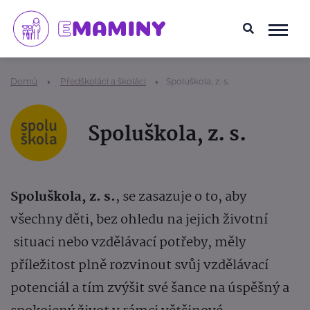
Domů
Předškoláci a školáci
Spoluškola, z. s.
Spoluškola, z. s.
Spoluškola, z. s.
, se zasazuje o to, aby
všechny děti, bez ohledu na jejich životní
situaci nebo vzdělávací potřeby, měly
příležitost plně rozvinout svůj vzdělávací
potenciál a tím zvýšit své šance na úspěšný a