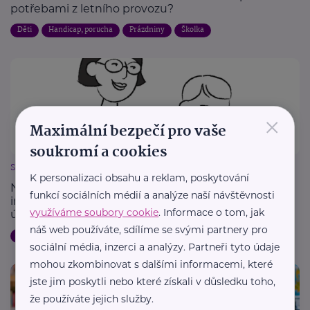
potřebami z letního provozu?
Děti
Handicap, porucha
Prázdniny
Školka
×
Maximální bezpečí pro vaše
soukromí a cookies
Spoluškola, z. s.
K personalizaci obsahu a reklam, poskytování
Některé děti potřebují ve škole více porozumění a
funkcí sociálních médií a analýze naší návštěvnosti
individuální podporu. Pomůžete jim získat šanci na
využíváme soubory cookie
. Informace o tom, jak
úspěch?
náš web používáte, sdílíme se svými partnery pro
Aktuálně
Finance
Podpora a pomoc
Školka
Vzdělání
sociální média, inzerci a analýzy. Partneři tyto údaje
mohou zkombinovat s dalšími informacemi, které
jste jim poskytli nebo které získali v důsledku toho,
že používáte jejich služby.