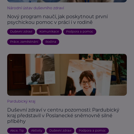
Národní ústav duševního zdraví
Nový program naučí, jak poskytnout první
psychickou pomoc v práci i v rodině
Duševní zdraví
Komunikace
Podpora a pomoc
Práce, zaměstnání
Rodina
Pardubický kraj
Duševní zdraví v centru pozornosti: Pardubický
kraj představil v Poslanecké sněmovně silné
příběhy
Akce, Tip
Aktivity
Duševní zdraví
Podpora a pomoc