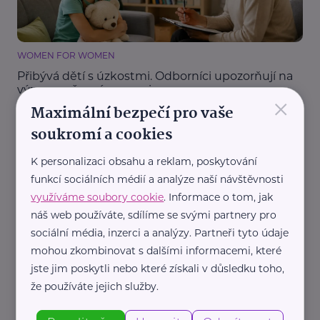
WOMEN FOR WOMEN
Přibývá dětí s úzkostmi. Odborníci upozorňují na
význam včasné pomoci
×
Maximální bezpečí pro vaše
Děti
Dospívání
Duševní zdraví
Podpora a pomoc
Rodina
soukromí a cookies
K personalizaci obsahu a reklam, poskytování
funkcí sociálních médií a analýze naší návštěvnosti
využíváme soubory cookie
. Informace o tom, jak
náš web používáte, sdílíme se svými partnery pro
sociální média, inzerci a analýzy. Partneři tyto údaje
mohou zkombinovat s dalšími informacemi, které
Redakce eMaminy.cz
jste jim poskytli nebo které získali v důsledku toho,
Když je toho na rodinu moc: Jak chránit duševní
že používáte jejich služby.
zdraví dětí a proč si máma musí psát odpočinek
do kalendáře