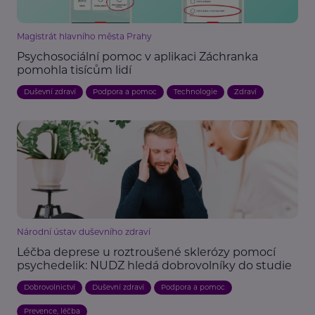
Magistrát hlavního města Prahy
Psychosociální pomoc v aplikaci Záchranka
pomohla tisícům lidí
Duševní zdraví
Podpora a pomoc
Technologie
Zdraví
Národní ústav duševního zdraví
Léčba deprese u roztroušené sklerózy pomocí
psychedelik: NUDZ hledá dobrovolníky do studie
Dobrovolnictví
Duševní zdraví
Podpora a pomoc
Prevence, léčba