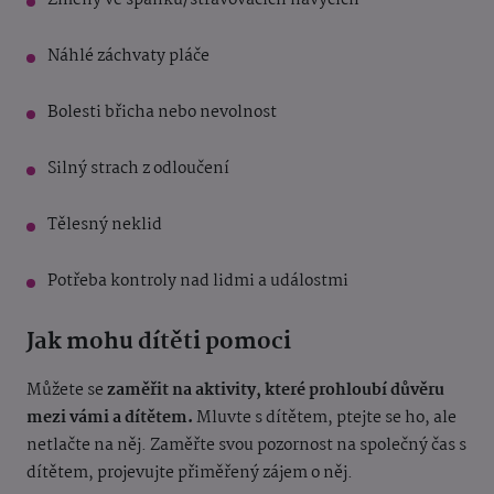
Změny ve spánku/stravovacích návycích
Náhlé záchvaty pláče
Bolesti břicha nebo nevolnost
Silný strach z odloučení
Tělesný neklid
Potřeba kontroly nad lidmi a událostmi
Jak mohu dítěti pomoci
Můžete se
zaměřit na aktivity, které prohloubí důvěru
mezi vámi a dítětem.
Mluvte s dítětem, ptejte se ho, ale
netlačte na něj. Zaměřte svou pozornost na společný čas s
dítětem, projevujte přiměřený zájem o něj.