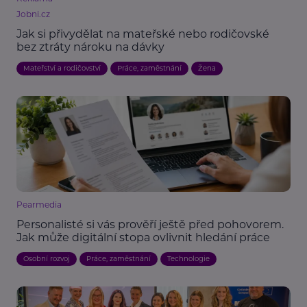
Jobni.cz
Jak si přivydělat na mateřské nebo rodičovské
bez ztráty nároku na dávky
Mateřství a rodičovství
Práce, zaměstnání
Žena
Pearmedia
Personalisté si vás prověří ještě před pohovorem.
Jak může digitální stopa ovlivnit hledání práce
Osobní rozvoj
Práce, zaměstnání
Technologie