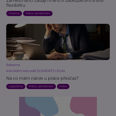
Zaměstnanci žádají finanční zabezpečení a širší
flexibilitu
Finance
Práce, zaměstnání
Reklama
Advokátní kancelář ELEMENTZ LEGAL
Na co mám nárok u práce přesčas?
Legislativa
Práce, zaměstnání
Právo