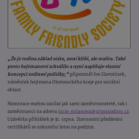
„Že je rodina základ státu, není klišé, ale realita. Také
proto hejtmanství schválilo a nyní naplňuje vlastní
koncepci rodinné politiky,“
připomněl Ivo Slavotínek,
náměstek hejtmana Olomouckého kraje pro sociální
oblast.
Nominace mohou zasílat jak sami zaměstnavatelé, tak i
zaměstnanci na adresu
lucie.milanova@sitprorodinu.cz
.
Uzávěrka přihlášek je 31. srpna. Slavnostní předávání
certifikátů se uskuteční letos na podzim.