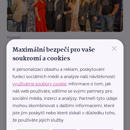
Huawei
×
Lidé se zdravotním postižením chtějí pracovat.
Maximální bezpečí pro vaše
Projekt Nolimi pomáhá bourat bariéry mezi nimi a
soukromí a cookies
zaměstnavateli
Handicap, porucha
Podpora a pomoc
Práce, zaměstnání
K personalizaci obsahu a reklam, poskytování
Technologie
Žena
funkcí sociálních médií a analýze naší návštěvnosti
využíváme soubory cookie
. Informace o tom, jak
náš web používáte, sdílíme se svými partnery pro
sociální média, inzerci a analýzy. Partneři tyto údaje
mohou zkombinovat s dalšími informacemi, které
jste jim poskytli nebo které získali v důsledku toho,
že používáte jejich služby.