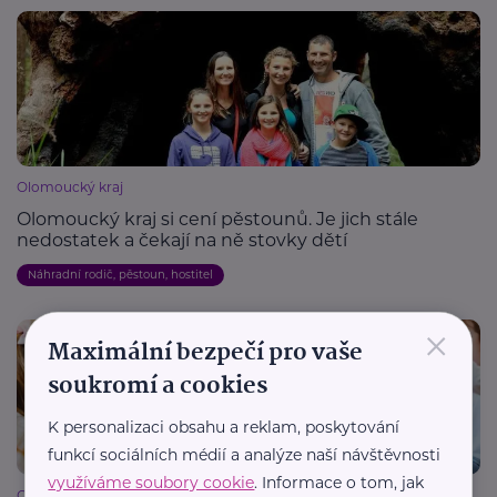
Olomoucký kraj
Olomoucký kraj si cení pěstounů. Je jich stále
nedostatek a čekají na ně stovky dětí
Náhradní rodič, pěstoun, hostitel
×
Maximální bezpečí pro vaše
soukromí a cookies
K personalizaci obsahu a reklam, poskytování
funkcí sociálních médií a analýze naší návštěvnosti
využíváme soubory cookie
. Informace o tom, jak
Olomoucký kraj