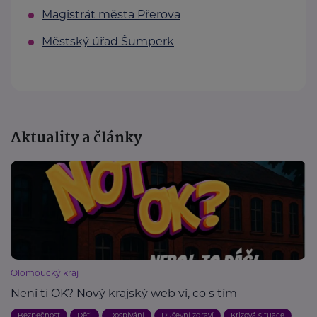
Magistrát města Přerova
Městský úřad Šumperk
Aktuality a články
Olomoucký kraj
Není ti OK? Nový krajský web ví, co s tím
Bezpečnost
Děti
Dospívání
Duševní zdraví
Krizová situace