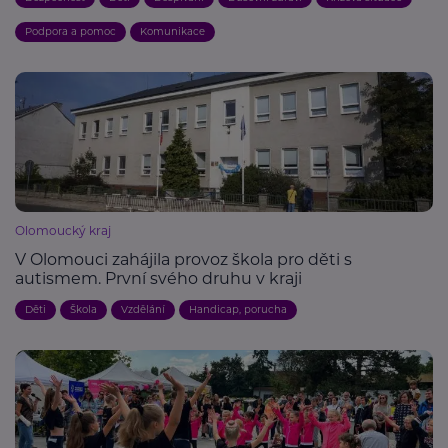
Podpora a pomoc
Komunikace
Olomoucký kraj
V Olomouci zahájila provoz škola pro děti s
autismem. První svého druhu v kraji
Děti
Škola
Vzdělání
Handicap, porucha