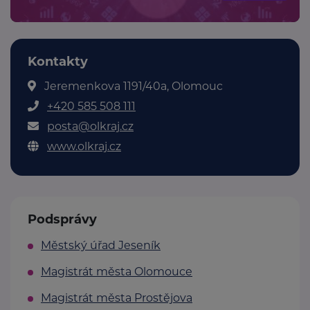
Kontakty
Jeremenkova 1191/40a, Olomouc
+420 585 508 111
posta@olkraj.cz
www.olkraj.cz
Podsprávy
Městský úřad Jeseník
Magistrát města Olomouce
Magistrát města Prostějova