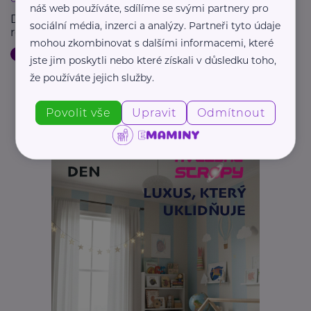
náš web používáte, sdílíme se svými partnery pro
Děti se přestěhují z dětských domovů do bytů a
sociální média, inzerci a analýzy. Partneři tyto údaje
rodinných domků
mohou zkombinovat s dalšími informacemi, které
Děti
Bydlení, domácnost
Náhradní rodič, pěstoun, hostitel
jste jim poskytli nebo které získali v důsledku toho,
že používáte jejich služby.
Povolit vše
Upravit
Odmítnout
Další články