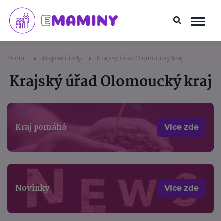
Domů
Krajské úřady
Krajský úřad Olomoucký kraj
Krajský úřad Olomoucký kraj
Kraj pomáhá
Více zde
Novinky
Více zde