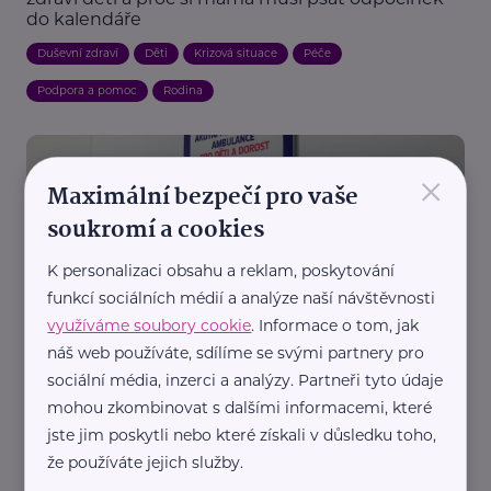
do kalendáře
Duševní zdraví
Děti
Krizová situace
Péče
Podpora a pomoc
Rodina
×
Maximální bezpečí pro vaše
soukromí a cookies
K personalizaci obsahu a reklam, poskytování
funkcí sociálních médií a analýze naší návštěvnosti
Magistrát hlavního města Prahy
využíváme soubory cookie
. Informace o tom, jak
V Praze se otevřela první Akutní psychiatrická
náš web používáte, sdílíme se svými partnery pro
ambulance pro děti a dorost
sociální média, inzerci a analýzy. Partneři tyto údaje
mohou zkombinovat s dalšími informacemi, které
jste jim poskytli nebo které získali v důsledku toho,
že používáte jejich služby.