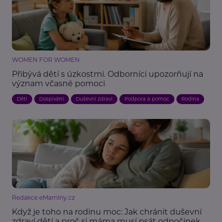
WOMEN FOR WOMEN
Přibývá dětí s úzkostmi. Odborníci upozorňují na
význam včasné pomoci
Děti
Dospívání
Duševní zdraví
Podpora a pomoc
Rodina
Redakce eMaminy.cz
Když je toho na rodinu moc: Jak chránit duševní
zdraví dětí a proč si máma musí psát odpočinek