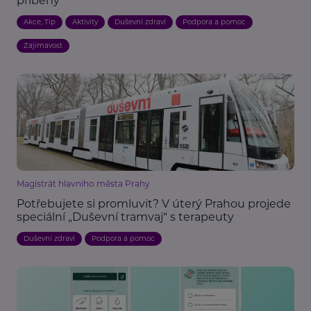
příběhy
Akce, Tip
Aktivity
Duševní zdraví
Podpora a pomoc
Zajímavost
Magistrát hlavního města Prahy
Potřebujete si promluvit? V úterý Prahou projede
speciální „Duševní tramvaj“ s terapeuty
Duševní zdraví
Podpora a pomoc