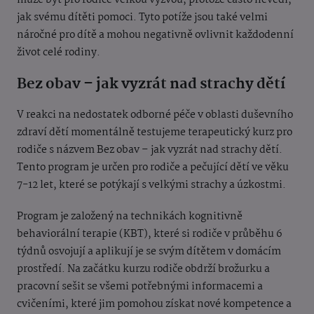
může být pro rodiče velkou výzvou, protože často nevědí,
jak svému dítěti pomoci. Tyto potíže jsou také velmi
náročné pro dítě a mohou negativně ovlivnit každodenní
život celé rodiny.
Bez obav – jak vyzrát nad strachy dětí
V reakci na nedostatek odborné péče v oblasti duševního
zdraví dětí momentálně testujeme terapeutický kurz pro
rodiče s názvem Bez obav – jak vyzrát nad strachy dětí.
Tento program je určen pro rodiče a pečující dětí ve věku
7-12 let, které se potýkají s velkými strachy a úzkostmi.
Program je založený na technikách kognitivně
behaviorální terapie (KBT), které si rodiče v průběhu 6
týdnů osvojují a aplikují je se svým dítětem v domácím
prostředí. Na začátku kurzu rodiče obdrží brožurku a
pracovní sešit se všemi potřebnými informacemi a
cvičeními, které jim pomohou získat nové kompetence a