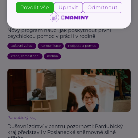
Povolit vše
Upravit
Odmítnout
Národní ústav duševního zdraví
Nový program naučí, jak poskytnout první
psychickou pomoc v práci i v rodině
Duševní zdraví
Komunikace
Podpora a pomoc
Práce, zaměstnání
Rodina
Pardubický kraj
Duševní zdraví v centru pozornosti: Pardubický
kraj představil v Poslanecké sněmovně silné