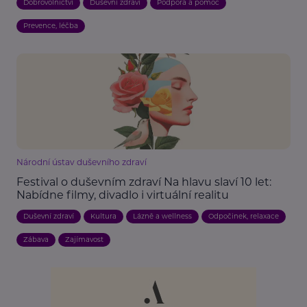
Dobrovolnictví
Duševní zdraví
Podpora a pomoc
Prevence, léčba
Národní ústav duševního zdraví
Festival o duševním zdraví Na hlavu slaví 10 let:
Nabídne filmy, divadlo i virtuální realitu
Duševní zdraví
Kultura
Lázně a wellness
Odpočinek, relaxace
Zábava
Zajímavost