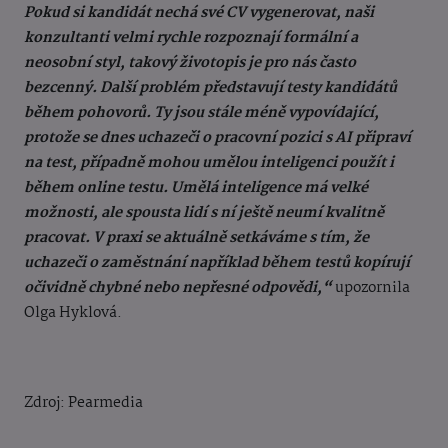
Pokud si kandidát nechá své CV vygenerovat, naši
konzultanti velmi rychle rozpoznají formální a
neosobní styl, takový životopis je pro nás často
bezcenný. Další problém představují testy kandidátů
během pohovorů. Ty jsou stále méně vypovídající,
protože se dnes uchazeči o pracovní pozici s AI připraví
na test, případně mohou umělou inteligenci použít i
během online testu. Umělá inteligence má velké
možnosti, ale spousta lidí s ní ještě neumí kvalitně
pracovat. V praxi se aktuálně setkáváme s tím, že
uchazeči o zaměstnání například během testů kopírují
očividně chybné nebo nepřesné odpovědi,“
upozornila
Olga Hyklová.
Zdroj: Pearmedia