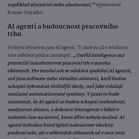
například účetnictví nebo zásobování,“
vyjmenoval
Roman Vejražka.
AI agenti a budoucnost pracovního
trhu
Velkým tématem jsou AI agenti. Ti mohou už v letošním
roce některé pozice zastoupit.
„Umělá inteligence má
potenciál transformovat pracovní trh v mnoha
oblastech. Pro letošní rok se očekává spuštění AI agentů,
což jsou software nebo virtuální asistenti, kteří budou
schopni vykonávat složitější úkoly, než jaké zvládají
současné automatizované systémy. V praxi to bude
znamenat, že AI agenti se budou schopni rozhodovat,
analyzovat situace, a dokonce interagovat s lidmi v
reálném čase na úrovni, která dříve nebyla možná. AI
agenti nebudou hned úplně nahrazovat všechny
profesní role, ale v některých oblastech už v roce 2025