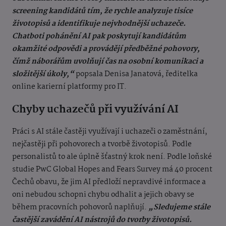
screening kandidátů tím, že rychle analyzuje tisíce
životopisů a identifikuje nejvhodnější uchazeče.
Chatboti pohánění AI pak poskytují kandidátům
okamžité odpovědi a provádějí předběžné pohovory,
čímž náborářům uvolňují čas na osobní komunikaci a
složitější úkoly,“
popsala Denisa Janatová, ředitelka
online karierní platformy pro IT.
Chyby uchazečů při využívání AI
Práci s AI stále častěji využívají i uchazeči o zaměstnání,
nejčastěji při pohovorech a tvorbě životopisů. Podle
personalistů to ale úplně šťastný krok není. Podle loňské
studie PwC Global Hopes and Fears Survey má 40 procent
Čechů obavu, že jim AI předloží nepravdivé informace a
oni nebudou schopni chybu odhalit a jejich obavy se
během pracovních pohovorů naplňují.
„Sledujeme stále
častější zavádění AI nástrojů do tvorby životopisů.