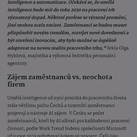
inteligence a automatizace. Očekává se, že umělá
inteligence bude mít do roku 2030 na pracovní trh
významný dopad. Některé profese se výrazně promění,
jiné mohou zcela zmizet. Zaměstnanci se budou muset
přizpůsobit novým trendům, rozvíjet nové dovednosti a
být otevření inovacím, aby bylo možné se úspěšně
adaptovat na novou realitu pracovního trhu,“
řekla Olga
Hyklová, majitelka a výkonná ředitelka personální
agentury.
Zájem zaměstnanců vs. neochota
firem
Umělá inteligence už nyní proniká do pracovního života
stále většímu počtu Čechů a tuzemští zaměstnanci
projevují o nástroje AI zájem. V Česku se počet
zaměstnanců, kteří by AI užívali pro každodenní pracovní
činnost, podle Work Trend Indexu společnosti Microsoft
už v roce 2023 pohyboval kolem 59 procent. Češi jsou