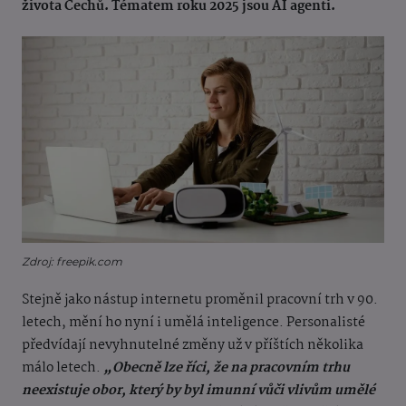
života Čechů. Tématem roku 2025 jsou AI agenti.
Zdroj: freepik.com
Stejně jako nástup internetu proměnil pracovní trh v 90.
letech, mění ho nyní i umělá inteligence. Personalisté
předvídají nevyhnutelné změny už v příštích několika
málo letech.
„Obecně lze říci, že na pracovním trhu
neexistuje obor, který by byl imunní vůči vlivům umělé