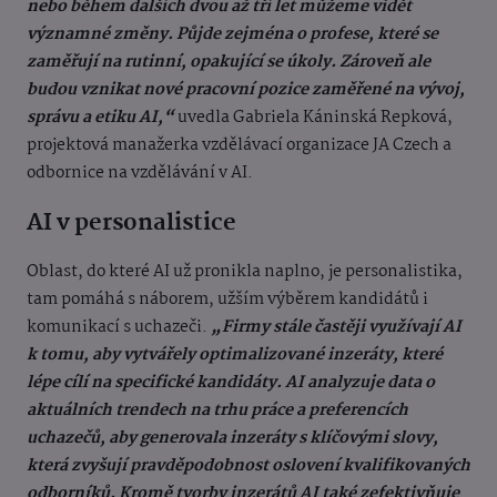
nebo během dalších dvou až tří let můžeme vidět
významné změny. Půjde zejména o profese, které se
zaměřují na rutinní, opakující se úkoly. Zároveň ale
budou vznikat nové pracovní pozice zaměřené na vývoj,
správu a etiku AI,“
uvedla Gabriela Káninská Repková,
projektová manažerka vzdělávací organizace JA Czech a
odbornice na vzdělávání v AI.
AI v personalistice
Oblast, do které AI už pronikla naplno, je personalistika,
tam pomáhá s náborem, užším výběrem kandidátů i
komunikací s uchazeči.
„Firmy stále častěji využívají AI
k tomu, aby vytvářely optimalizované inzeráty, které
lépe cílí na specifické kandidáty. AI analyzuje data o
aktuálních trendech na trhu práce a preferencích
uchazečů, aby generovala inzeráty s klíčovými slovy,
která zvyšují pravděpodobnost oslovení kvalifikovaných
odborníků. Kromě tvorby inzerátů AI také zefektivňuje