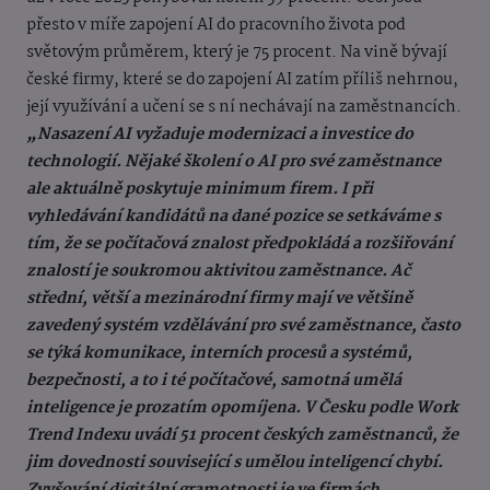
přesto v míře zapojení AI do pracovního života pod
světovým průměrem, který je 75 procent. Na vině bývají
české firmy, které se do zapojení AI zatím příliš nehrnou,
její využívání a učení se s ní nechávají na zaměstnancích.
„Nasazení AI vyžaduje modernizaci a investice do
technologií. Nějaké školení o AI pro své zaměstnance
ale aktuálně poskytuje minimum firem. I při
vyhledávání kandidátů na dané pozice se setkáváme s
tím, že se počítačová znalost předpokládá a rozšiřování
znalostí je soukromou aktivitou zaměstnance. Ač
střední, větší a mezinárodní firmy mají ve většině
zavedený systém vzdělávání pro své zaměstnance, často
se týká komunikace, interních procesů a systémů,
bezpečnosti, a to i té počítačové, samotná umělá
inteligence je prozatím opomíjena. V Česku podle Work
Trend Indexu uvádí 51 procent českých zaměstnanců, že
jim dovednosti související s umělou inteligencí chybí.