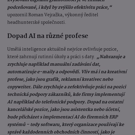
Zvyšování digitální gramotnosti je ve firmách
podceňované, i když by zvýšilo efektivitu práce,“
upozornil Roman Vejražka, výkonný ředitel
headhunterské společnosti.
Dopad AI na různé profese
Umělá inteligence aktuálně nejvíce ovlivňuje pozice,
které zahrnují rutinní úkoly a práci s daty.
„Nahrazuje a
zrychluje například manuální zadávání dat,
automatizuje e-maily a odpovědi. Vliv má i na kreativní
profese, jako jsou grafik, reklamní kreativec nebo
copywriter. Dále zrychluje a zefektivňuje práci na pozici
technická podpory zákazníků, kde firmy implementují
AI například do telefonické podpory. Dopad na ostatní
kancelářské pozice, jako jsou asistentka nebo účetní,
bude přicházet s implementací AI do firemních ERP
systémů – tedy softwaru, který organizace používají ke
správě každodenních obchodních činností, jako je