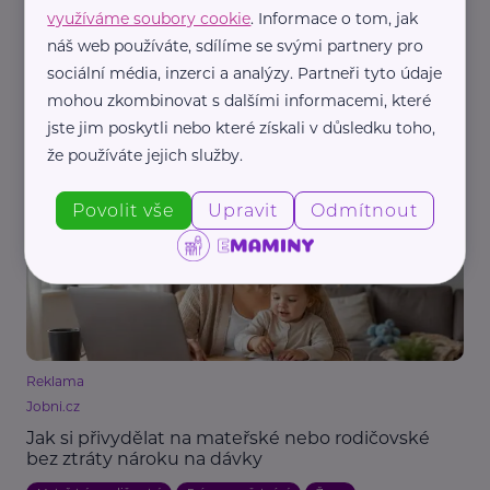
využíváme soubory cookie
. Informace o tom, jak
náš web používáte, sdílíme se svými partnery pro
Česká správa sociálního zabezpečení
sociální média, inzerci a analýzy. Partneři tyto údaje
ČSSZ vydala nového průvodce pro OSVČ.
mohou zkombinovat s dalšími informacemi, které
Začínajícím podnikatelům usnadní orientaci v
jste jim poskytli nebo které získali v důsledku toho,
sociálním zabezpečení
že používáte jejich služby.
Legislativa
Práce, zaměstnání
Vzdělání
Povolit vše
Upravit
Odmítnout
Reklama
Jobni.cz
Jak si přivydělat na mateřské nebo rodičovské
bez ztráty nároku na dávky