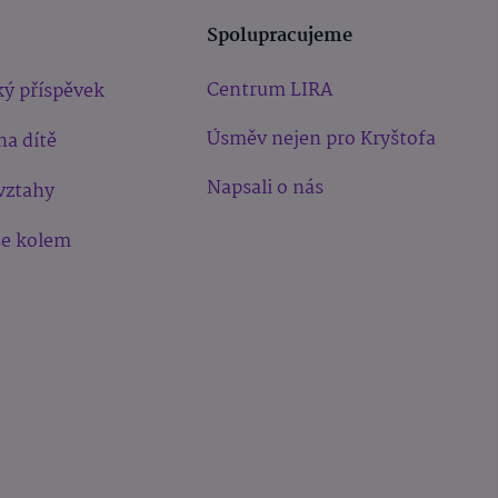
Spolupracujeme
Centrum LIRA
ý příspěvek
Úsměv nejen pro Kryštofa
na dítě
Napsali o nás
vztahy
še kolem