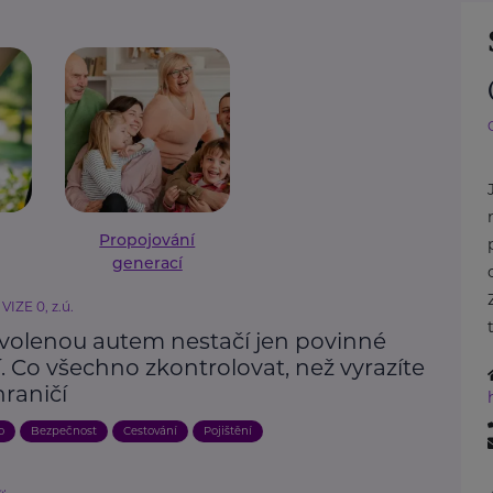
Propojování
generací
VIZE 0, z.ú.
volenou autem nestačí jen povinné
. Co všechno zkontrolovat, než vyrazíte
raničí
o
Bezpečnost
Cestování
Pojištění