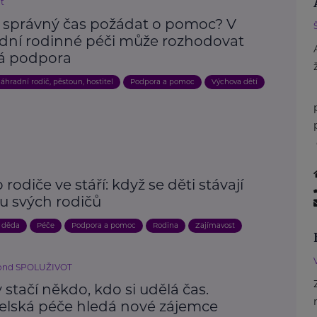
íť
e správný čas požádat o pomoc? V
dní rodinné péči může rozhodovat
á podpora
áhradní rodič, pěstoun, hostitel
Podpora a pomoc
Výchova dětí
 rodiče ve stáří: když se děti stávají
u svých rodičů
 děda
Péče
Podpora a pomoc
Rodina
Zajímavost
fond SPOLUŽIVOT
stačí někdo, kdo si udělá čas.
telská péče hledá nové zájemce