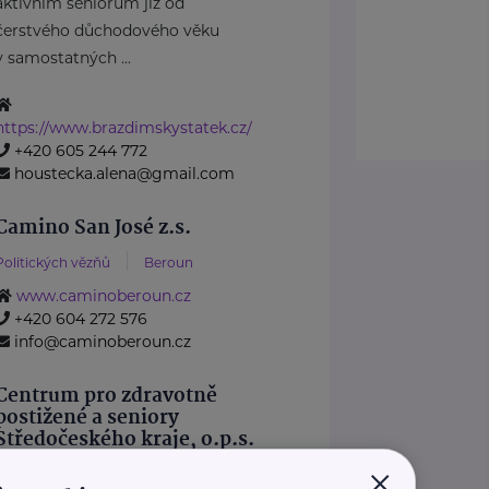
aktivním seniorům již od
čerstvého důchodového věku
v samostatných ...
https://www.brazdimskystatek.cz/
+420 605 244 772
houstecka.alena@gmail.com
Camino San José z.s.
Politických vězňů
Beroun
www.caminoberoun.cz
+420 604 272 576
info@caminoberoun.cz
Centrum pro zdravotně
postižené a seniory
Středočeského kraje, o.p.s.
×
Hřebečská
Kladno