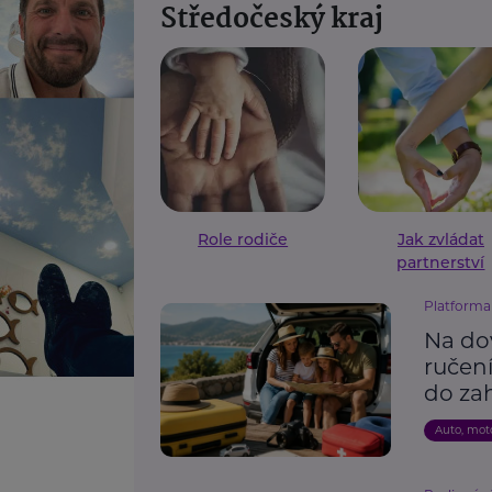
Středočeský kraj
Role rodiče
Jak zvládat
partnerství
Platforma 
Na do
ručení
do zah
Auto, mot