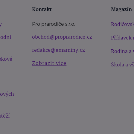
Kontakt
Magazín
y
Rodičovsk
Pro prarodiče s.r.o.
obchod@proprarodice.cz
hodní
Přídavek 
redakce@emaminy.cz
Rodina a 
skové
Zobrazit více
Škola a v
bových
těží