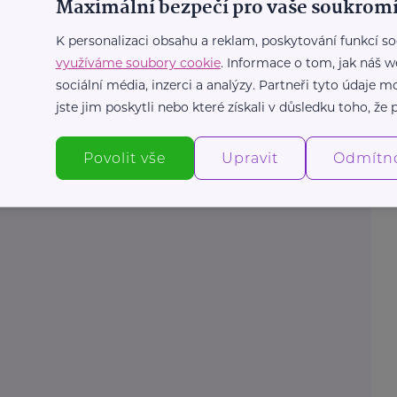
Maximální bezpečí pro vaše soukromí
Další články
K personalizaci obsahu a reklam, poskytování funkcí so
využíváme soubory cookie
. Informace o tom, jak náš w
sociální média, inzerci a analýzy. Partneři tyto údaje
jste jim poskytli nebo které získali v důsledku toho, že p
Povolit vše
Upravit
Odmítn