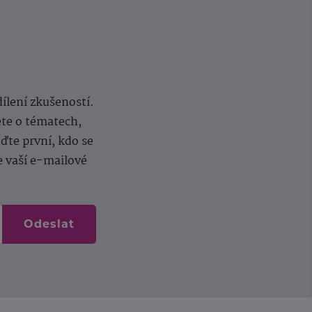
dílení zkušeností.
ěte o tématech,
te první, kdo se
e vaší e-mailové
Odeslat