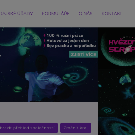
RAJSKÉ ÚŘADY
FORMULÁŘE
O NÁS
KONTAKT
brazit přehled společností
Změnit kraj