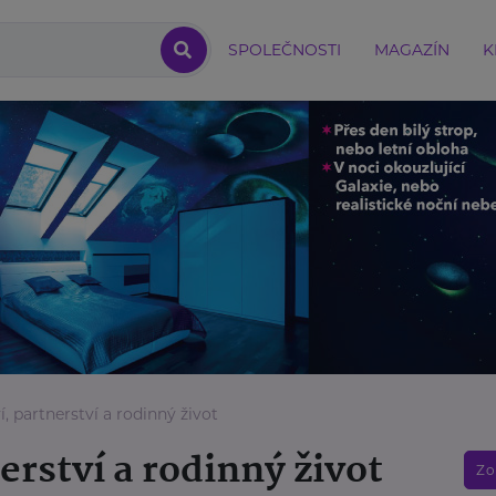
SPOLEČNOSTI
MAGAZÍN
K
, partnerství a rodinný život
erství a rodinný život
Zo