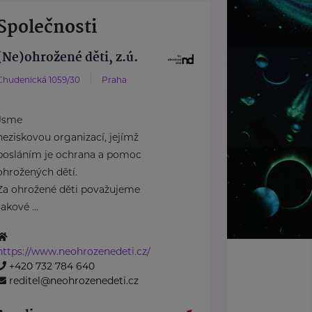
Společnosti
(Ne)ohrožené děti, z.ú.
Chudenická 1059/30
Praha
Jsme
neziskovou organizací, jejímž
posláním je ochrana a pomoc
ohrožených dětí.
Za ohrožené děti považujeme
takové ...
https://www.neohrozenedeti.cz/
+420 732 784 640
reditel@neohrozenedeti.cz