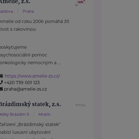
Amelie, z.s.
Šaldova
Praha
Amelie od roku 2006 pomáhá žít
život s rakovinou:
poskytujeme
psychosociální pomoc
onkologicky nemocným a ...
https://www.amelie-zs.cz/
+420 739 001 123
praha@amelie-zs.cz
Brázdimský statek, z.s.
Veliký Brázdim 9
Mratín
Zařízení „Brázdimský statek“
nabízí luxusní ubytování