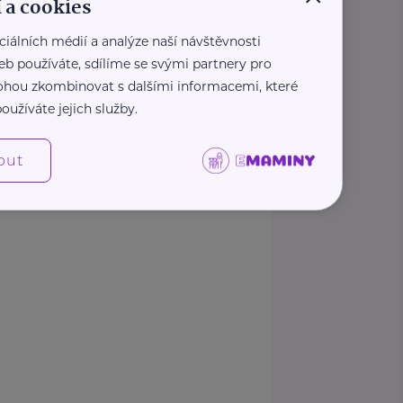
 a cookies
www.czpstredoceskykraj.cz
+420 602 601 270
ciálních médií a analýze naší návštěvnosti
reditelstvi@czpstredoceskykraj.cz
eb používáte, sdílíme se svými partnery pro
 mohou zkombinovat s dalšími informacemi, které
2
›
»
«
‹
1
...
oužíváte jejich služby.
Zobrazit přehled společností
out