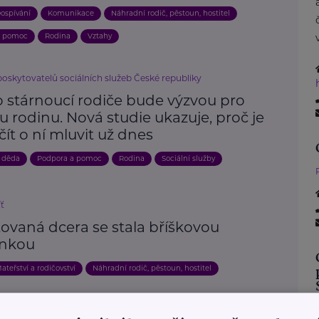
ospívání
Komunikace
Náhradní rodič, pěstoun, hostitel
a pomoc
Rodina
Vztahy
poskytovatelů sociálních služeb České republiky
o stárnoucí rodiče bude výzvou pro
 rodinu. Nová studie ukazuje, proč je
čít o ní mluvit už dnes
 děda
Podpora a pomoc
Rodina
Sociální služby
íť
ovaná dcera se stala bříškovou
nkou
ateřství a rodičovství
Náhradní rodič, pěstoun, hostitel