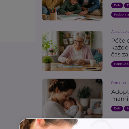
Děti
D
Podpora 
Asociace 
Péče 
každou
čas za
Babička a
Rodinná s
Adopt
mami
Děti
M