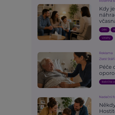
Rodinná s
Kdy j
náhra
včasn
Děti
N
Vztahy
Reklama
Zlaté Stáří
Péče o
oporo
Babička a
Nadační 
Někdy 
Hosti