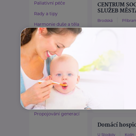
Paliativní péče
CENTRUM SOC
SLUŽEB MĚST
Rady a tipy
Brodská
Příbra
Harmonie duše a těla
www.centrump
Zaměstnávání osob ze
+420 778 761 61
zdravotním
nizkoprahovec
postižením
Lázeňství a wellness
Diakonie ČCE 
Zdravé spaní a sezení
Kouřimská
Kolí
Zdravé obutí
www.diakonie-s
Zdravotnické potřeby
+420 739 385 5
apolen.pavel@d
Cestování
Propojování generací
Domácí hospic
U Stodoly
Kolín