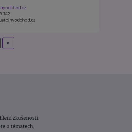
nyodchod.cz
9 142
stojnyodchod.cz
»
dílení zkušeností.
ěte o tématech,