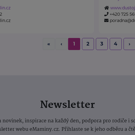
in.cz
www.dustoj
2
+420 725 56
in.cz
poradna@du
«
‹
1
2
3
4
›
Newsletter
 novinek, inspirace na každý den, podpora pro rodiče i s
letter webu eMaminy.cz. Přihlaste se k jeho odběru a čt