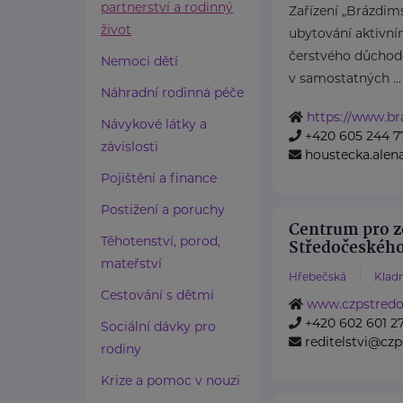
partnerství a rodinný
Zařízení „Brázdims
život
ubytování aktivní
čerstvého důchod
Nemoci dětí
v samostatných ...
Náhradní rodinná péče
https://www.br
Návykové látky a
+420 605 244 7
závislosti
houstecka.ale
Pojištění a finance
Postižení a poruchy
Centrum pro z
Těhotenství, porod,
Středočeského 
mateřství
Hřebečská
Klad
Cestování s dětmi
www.czpstredoc
+420 602 601 2
Sociální dávky pro
reditelstvi@czp
rodiny
Krize a pomoc v nouzi