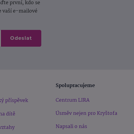
te první, kdo se
e vaší e-mailové
Odeslat
Spolupracujeme
Centrum LIRA
ý příspěvek
Úsměv nejen pro Kryštofa
na dítě
Napsali o nás
vztahy