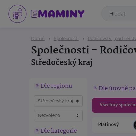
Domů
Společnosti
Rodičovství, partnerstv
Společnosti - Rodičov
Středočeský kraj
Dle regionu
Dle úrovně pa
Všechny společn
Platinový
Dle kategorie