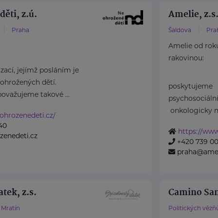
ěti, z.ú.
Amelie, z.s
Praha
Šaldova
Pra
Amelie od rok
rakovinou:
ací, jejímž posláním je
ohrožených dětí.
poskytujeme
považujeme takové ...
psychosociál
onkologicky n
ohrozenedeti.cz/
40
https://www
zenedeti.cz
+420 739 00
praha@amel
tek, z.s.
Camino San 
Mratín
Politických vězň