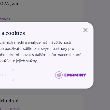
O.V., z.ú.
un
tia.cz
3 181
×
entia.cz
 a cookies
ciálních médií a analýze naší návštěvnosti
eb používáte, sdílíme se svými partnery pro
ké centrum Kladno, z. s.
 mohou zkombinovat s dalšími informacemi, které
oužíváte jejich služby.
Kladno
dckladno.cz
out
3 207
ckladno.cz
chod z.ú.
ů
Beroun