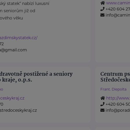
www.camin
ký statek“ nabízí luxusní
+420 604 27
m seniorům již od
info@camin
ového věku
azdimskystatek.cz/
72
na@gmail.com
dravotně postižené a seniory
Centrum ps
kraje, o.p.s.
Středočeské
no
Frant. Diepolta
eskykraj.cz
http://www.
70
+420 604 50
stredoceskykraj.cz
info@poradn