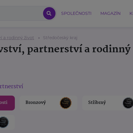
SPOLEČNOSTI
MAGAZÍN
K
í a rodinný život
Středočeský kraj
ství, partnerství a rodinný 
rtnerství
osti
Bronzový
Stříbrný