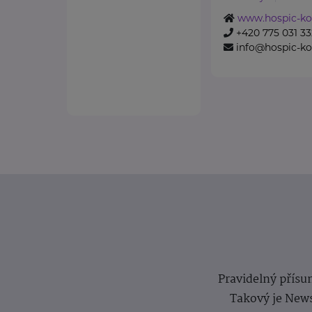
www.hospic-kol
+420 775 031 33
info@hospic-kol
Pravidelný přísun
Takový je News