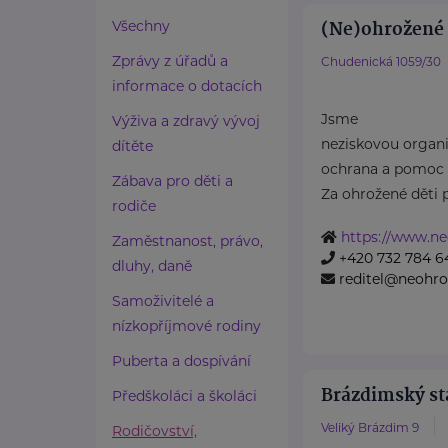
(Ne)ohrožené d
Všechny
Zprávy z úřadů a
Chudenická 1059/30
informace o dotacích
Jsme
Výživa a zdravý vývoj
neziskovou organiz
dítěte
ochrana a pomoc 
Zábava pro děti a
Za ohrožené děti 
rodiče
https://www.ne
Zaměstnanost, právo,
+420 732 784 6
dluhy, daně
reditel@neohro
Samoživitelé a
nízkopříjmové rodiny
Puberta a dospívání
Brázdimský sta
Předškoláci a školáci
Veliký Brázdim 9
Rodičovství,