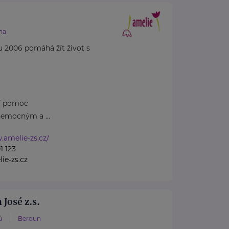
.
ha
u 2006 pomáhá žít život s
ní pomoc
emocným a ...
.amelie-zs.cz/
1 123
ie-zs.cz
José z.s.
ů
Beroun