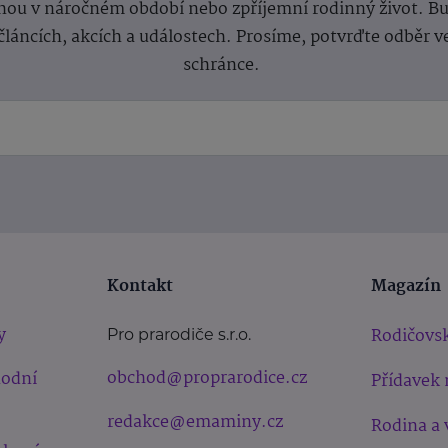
ou v náročném období nebo zpříjemní rodinný život. Buď
článcích, akcích a událostech. Prosíme, potvrďte odběr v
schránce.
Kontakt
Magazín
y
Rodičovsk
Pro prarodiče s.r.o.
obchod@proprarodice.cz
hodní
Přídavek 
redakce@emaminy.cz
Rodina a 