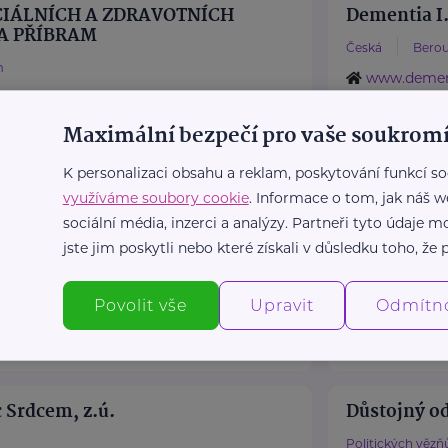
IÁLNÍCH A ZDRAVOTNÍCH
Dementia I.
A PŘÍBRAM
Česká
Bero
m
www.demen
ribram.cz
+420 725 92
2
reditel@dem
Maximální bezpečí pro vaše soukromí
entrum@centrumpribram.cz
K personalizaci obsahu a reklam, poskytování funkcí so
využíváme soubory cookie
. Informace o tom, jak náš w
- středisko Střední Čechy
Dobrovolnic
sociální média, inzerci a analýzy. Partneři tyto údaje
jste jim poskytli nebo které získali v důsledku toho, že p
n
Cyrila Boudy
tred.cz
http://www.
Povolit vše
Upravit
Odmítn
44
+420 774 33
iakonie-stred.cz
dckladno@d
 Srdcem, z.ú.
Důstojný od
Politických vězň