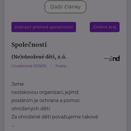
Další články
Zobrazit přehled společností
Změnit kraj
Společnosti
(Ne)ohrožené děti, z.ú.
Chudenická 1059/30
Praha
Jsme
neziskovou organizací, jejímž
posláním je ochrana a pomoc
ohrožených dětí.
Za ohrožené děti považujeme takové
...