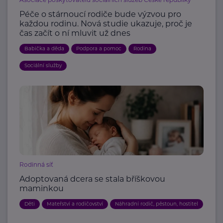
Péče o stárnoucí rodiče bude výzvou pro
každou rodinu. Nová studie ukazuje, proč je
čas začít o ní mluvit už dnes
Babička a děda
Podpora a pomoc
Rodina
Sociální služby
Rodinná síť
Adoptovaná dcera se stala bříškovou
maminkou
Děti
Mateřství a rodičovství
Náhradní rodič, pěstoun, hostitel