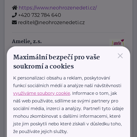
https://www.neohrozenedeti.cz/
+420 732 784 640
reditel@neohrozenedeti.cz
Amelie, z.s.
×
Šaldova
Praha
Maximální bezpečí pro vaše
Amelie od roku 2006 pomáhá žít život
soukromí a cookies
s rakovinou:
K personalizaci obsahu a reklam, poskytování
funkcí sociálních médií a analýze naší návštěvnosti
poskytujeme
využíváme soubory cookie
. Informace o tom, jak
psychosociální pomoc
náš web používáte, sdílíme se svými partnery pro
onkologicky nemocným a ...
sociální média, inzerci a analýzy. Partneři tyto údaje
mohou zkombinovat s dalšími informacemi, které
https://www.amelie-zs.cz/
jste jim poskytli nebo které získali v důsledku toho,
+420 739 001 123
že používáte jejich služby.
praha@amelie-zs.cz