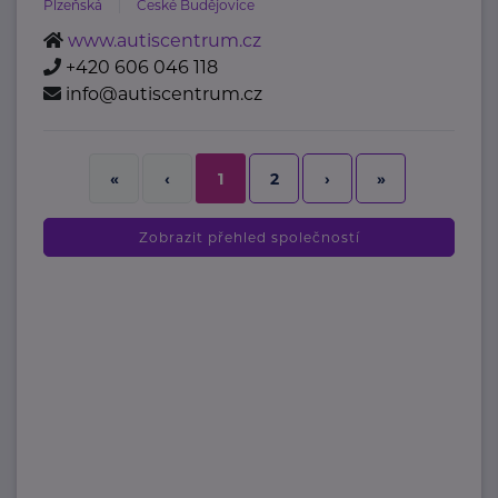
Plzeňská
České Budějovice
www.autiscentrum.cz
+420 606 046 118
info@autiscentrum.cz
2
›
»
«
‹
1
Zobrazit přehled společností