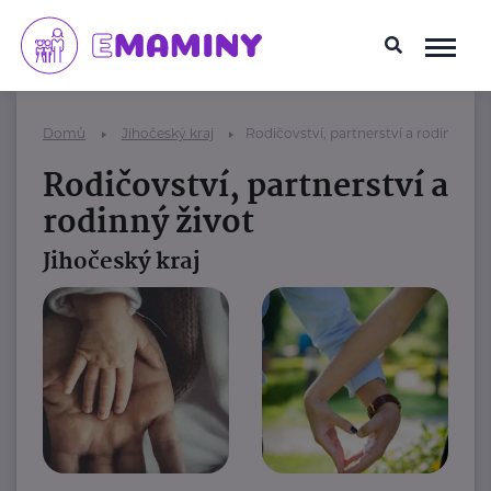
Domů
Jihočeský kraj
Rodičovství, partnerství a rodinný živ
Rodičovství, partnerství a
rodinný život
Jihočeský kraj