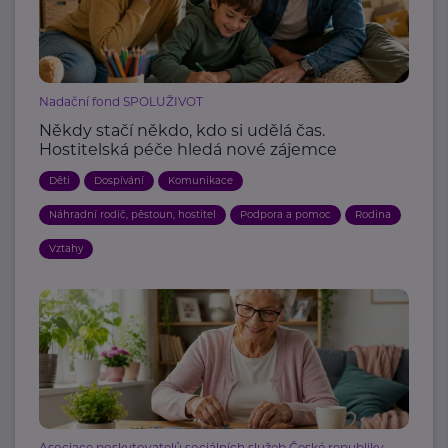
Nadační fond SPOLUŽIVOT
Někdy stačí někdo, kdo si udělá čas.
Hostitelská péče hledá nové zájemce
Děti
Dospívání
Komunikace
Náhradní rodič, pěstoun, hostitel
Podpora a pomoc
Rodina
Vztahy
Asociace poskytovatelů sociálních služeb České republiky