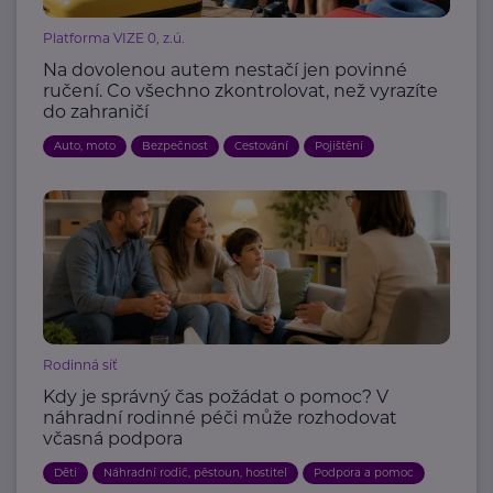
Platforma VIZE 0, z.ú.
Na dovolenou autem nestačí jen povinné
ručení. Co všechno zkontrolovat, než vyrazíte
do zahraničí
Auto, moto
Bezpečnost
Cestování
Pojištění
Rodinná síť
Kdy je správný čas požádat o pomoc? V
náhradní rodinné péči může rozhodovat
včasná podpora
Děti
Náhradní rodič, pěstoun, hostitel
Podpora a pomoc