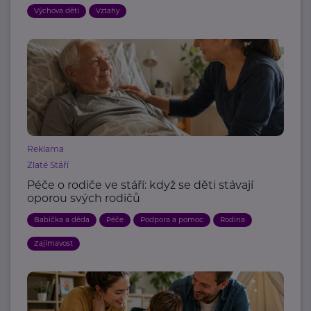
Výchova dětí
Vztahy
Reklama
Zlaté Stáří
Péče o rodiče ve stáří: když se děti stávají
oporou svých rodičů
Babička a děda
Péče
Podpora a pomoc
Rodina
Zajímavost