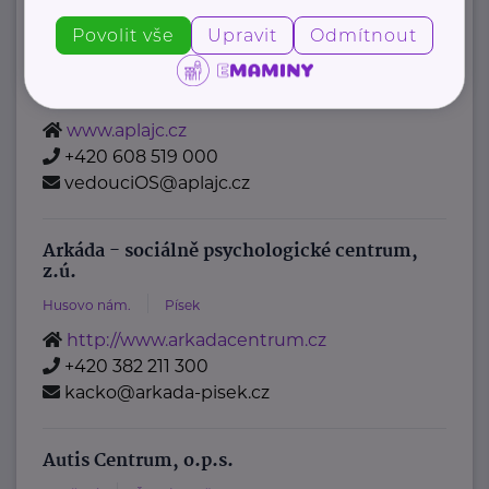
Povolit vše
Upravit
Odmítnout
APLA Jižní Čechy, z.ú.
Farského
Tábor
www.aplajc.cz
+420 608 519 000
vedouciOS@aplajc.cz
Arkáda - sociálně psychologické centrum,
z.ú.
Husovo nám.
Písek
http://www.arkadacentrum.cz
+420 382 211 300
kacko@arkada-pisek.cz
Autis Centrum, o.p.s.