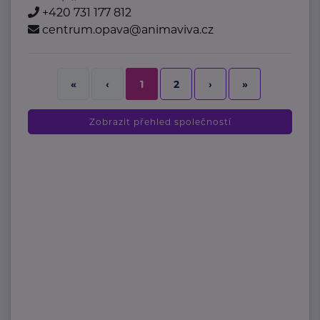
+420 731 177 812
centrum.opava@animaviva.cz
2
›
»
«
‹
1
Zobrazit přehled společností