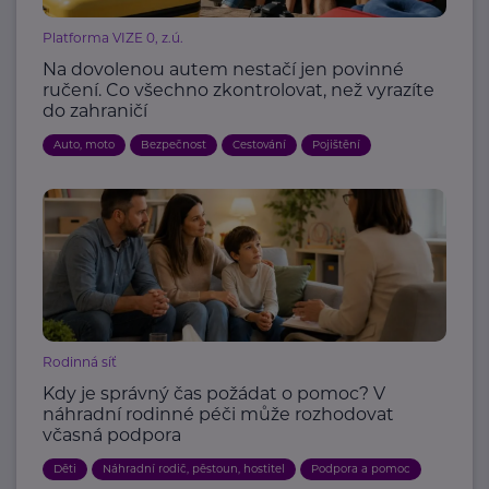
Platforma VIZE 0, z.ú.
Na dovolenou autem nestačí jen povinné
ručení. Co všechno zkontrolovat, než vyrazíte
do zahraničí
Auto, moto
Bezpečnost
Cestování
Pojištění
Rodinná síť
Kdy je správný čas požádat o pomoc? V
náhradní rodinné péči může rozhodovat
včasná podpora
Děti
Náhradní rodič, pěstoun, hostitel
Podpora a pomoc