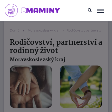
Domů
Moravskoslezský kraj
Rodičovství, partnerství a rod
Rodičovství, partnerství a
rodinný život
Moravskoslezský kraj