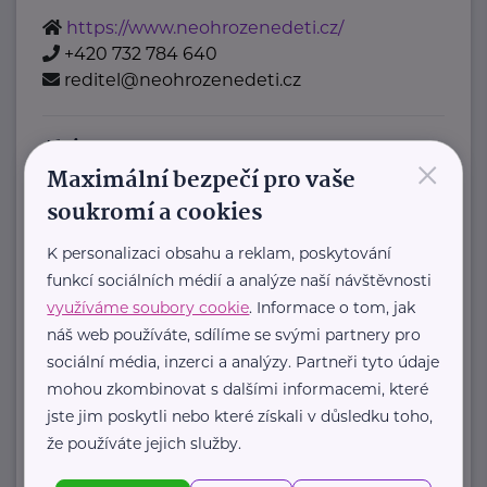
https://www.neohrozenedeti.cz/
+420 732 784 640
reditel@neohrozenedeti.cz
AlFi, z.s.
×
Maximální bezpečí pro vaše
Neukončená
Ostrava
soukromí a cookies
+420 603 337 641
info@alfi-ostrava.cz
K personalizaci obsahu a reklam, poskytování
funkcí sociálních médií a analýze naší návštěvnosti
Amelie, z.s.
využíváme soubory cookie
. Informace o tom, jak
náš web používáte, sdílíme se svými partnery pro
Šaldova
Praha
sociální média, inzerci a analýzy. Partneři tyto údaje
Amelie od roku 2006 pomáhá žít život
mohou zkombinovat s dalšími informacemi, které
s rakovinou:
jste jim poskytli nebo které získali v důsledku toho,
že používáte jejich služby.
poskytujeme