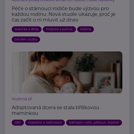
Péče o stárnoucí rodiče bude výzvou pro
každou rodinu. Nová studie ukazuje, proč je
čas začít o ní mluvit už dnes
Babička a děda
Podpora a pomoc
Rodina
Sociální služby
Rodinná síť
Adoptovaná dcera se stala bříškovou
maminkou
Děti
Mateřství a rodičovství
Náhradní rodič, pěstoun, hostitel