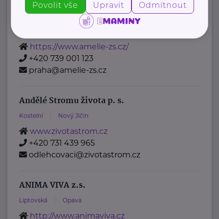
Povolit vše
Upravit
Odmítnout
psychosociální pomoc
onkologicky nemocným a ...
https://www.amelie-zs.cz/
+420 739 001 123
praha@amelie-zs.cz
Andělé Stromu života p. s.
Kostelní
Nový Jičín
www.zivotastrom.cz
+420 731 439 965
odlehcovaci@zivotastrom.cz
ANIMA VIVA z.s.
Liptovská
Opava
http://www.animaviva.cz