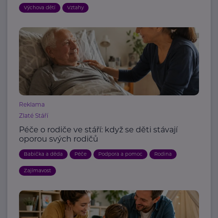
Výchova dětí
Vztahy
Reklama
Zlaté Stáří
Péče o rodiče ve stáří: když se děti stávají
oporou svých rodičů
Babička a děda
Péče
Podpora a pomoc
Rodina
Zajímavost