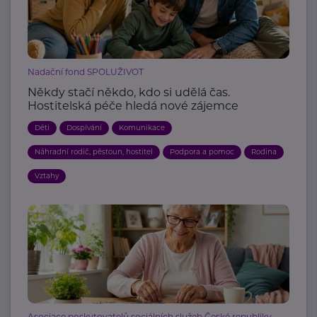
Nadační fond SPOLUŽIVOT
Někdy stačí někdo, kdo si udělá čas.
Hostitelská péče hledá nové zájemce
Děti
Dospívání
Komunikace
Náhradní rodič, pěstoun, hostitel
Podpora a pomoc
Rodina
Vztahy
Asociace poskytovatelů sociálních služeb České republiky