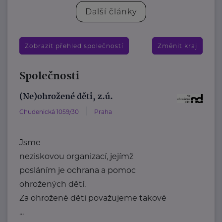
Další články
Zobrazit přehled společností
Změnit kraj
Společnosti
(Ne)ohrožené děti, z.ú.
Chudenická 1059/30
Praha
Jsme
neziskovou organizací, jejímž
posláním je ochrana a pomoc
ohrožených dětí.
Za ohrožené děti považujeme takové
...