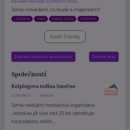
Advokátní kancelář ELEMENTZ LEGAL
Jsme rozvedeni, co bude s majetkem?
Legislativa
Právo
Rozvod, svatba
Manželství
Další články
Zobrazit přehled společností
Změnit kraj
Společnosti
Kolpingova rodina Smečno
U Zámku 5
Smečno
Jsme nestátní nezisková organizace
, která se již více než 25 let zaměřuje
na podporu rodin, ...