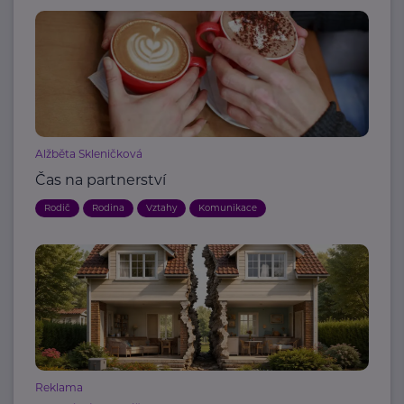
Alžběta Skleničková
Čas na partnerství
Rodič
Rodina
Vztahy
Komunikace
Reklama