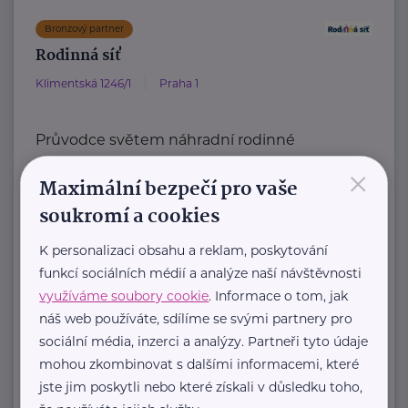
Bronzový partner
Rodinná síť
Klimentská 1246/1
Praha 1
Průvodce světem náhradní rodinné
×
péče v ČR
Maximální bezpečí pro vaše
Portál Rodinná síť je přední
soukromí a cookies
informační platforma zaměřená ...
K personalizaci obsahu a reklam, poskytování
https://rodinnasit.cz/
funkcí sociálních médií a analýze naší návštěvnosti
info@rodinnasit.cz
využíváme soubory cookie
. Informace o tom, jak
náš web používáte, sdílíme se svými partnery pro
Tereza Derkačová
sociální média, inzerci a analýzy. Partneři tyto údaje
mohou zkombinovat s dalšími informacemi, které
Krkonošská 153
Vrchlabí
jste jim poskytli nebo které získali v důsledku toho,