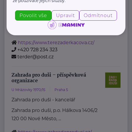
že používáte jejich služby.
"Věřím, že ti, kteří pomáhají,
si zaslouží podporu a prostor pro
Povolit vše
Upravit
Odmítnout
vlastní růst."
Jsem lidská koučka zaměřená na ...
https://www.terezaderkacova.cz/
+420 728 234 323
terder@post.cz
Zahrada pro duši – příspěvková
organizace
U Mrázovky 1970/15
Praha 5
Zahrada pro duši - kancelář
Zahrada pro duši, p.o. Hálkova 1406/2
120 00 Nové Město, ...