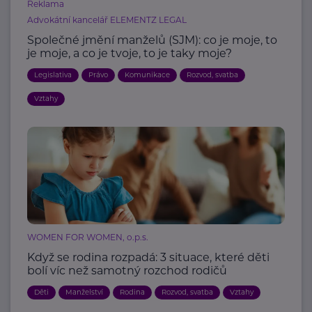
Reklama
Advokátní kancelář ELEMENTZ LEGAL
Společné jmění manželů (SJM): co je moje, to
je moje, a co je tvoje, to je taky moje?
Legislativa
Právo
Komunikace
Rozvod, svatba
Vztahy
WOMEN FOR WOMEN, o.p.s.
Když se rodina rozpadá: 3 situace, které děti
bolí víc než samotný rozchod rodičů
Děti
Manželství
Rodina
Rozvod, svatba
Vztahy