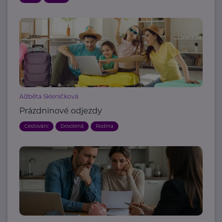
Alžběta Skleničková
Prázdninové odjezdy
Cestování
Dovolená
Rodina