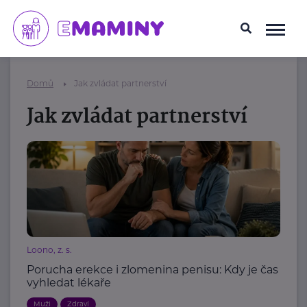
Domů
Jak zvládat partnerství
Jak zvládat partnerství
Loono, z. s.
Porucha erekce i zlomenina penisu: Kdy je čas
vyhledat lékaře
Muži
Zdraví