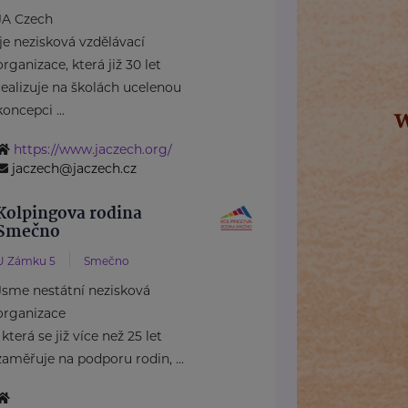
JA Czech
je nezisková vzdělávací
organizace, která již 30 let
realizuje na školách ucelenou
koncepci ...
https://www.jaczech.org/
jaczech@jaczech.cz
Kolpingova rodina
Smečno
U Zámku 5
Smečno
Jsme nestátní nezisková
organizace
, která se již více než 25 let
zaměřuje na podporu rodin, ...