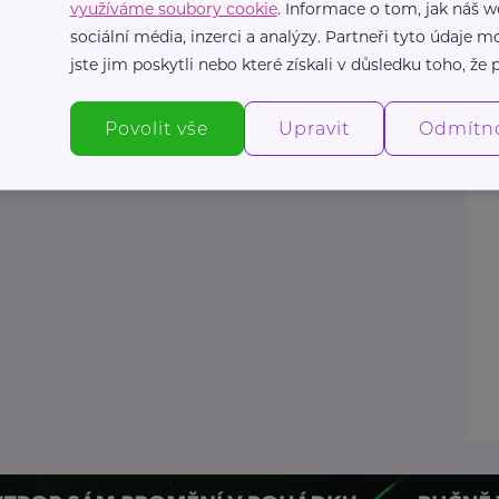
využíváme soubory cookie
. Informace o tom, jak náš w
sociální média, inzerci a analýzy. Partneři tyto údaje
jste jim poskytli nebo které získali v důsledku toho, že p
Povolit vše
Upravit
Odmítn