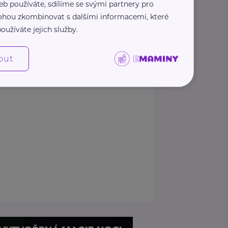
eb používáte, sdílíme se svými partnery pro
 mohou zkombinovat s dalšími informacemi, které
Zobrazit přehled společností
oužíváte jejich služby.
out