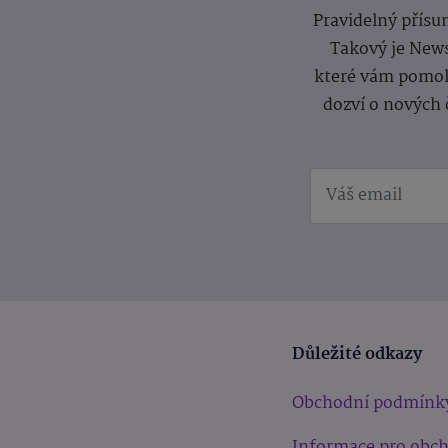
Pravidelný přísun
Takový je News
které vám pomoh
dozví o nových 
Důležité odkazy
Obchodní podmínk
Informace pro obc