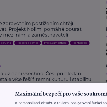
e zdravotním postižením chtějí
vat. Projekt Nolimi pomáhá bourat
y mezi nimi a zaměstnavateli
, porucha
Podpora a pomoc
Práce, zaměstnání
Technologie
a
a už není všechno. Češi při hledání
stále více řeší firemní kulturu i stabilitu
zvoj
Práce, zaměstnání
Maximální bezpečí pro vaše soukromí
K personalizaci obsahu a reklam, poskytování funkcí so
Další články