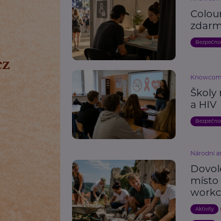
Colou
zdarm
Bezpečno
Knowco
Školy 
a HIV
Bezpečno
Národní as
Dovole
místo
work
Aktivity