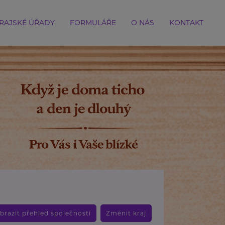
RAJSKÉ ÚŘADY
FORMULÁŘE
O NÁS
KONTAKT
brazit přehled společností
Změnit kraj