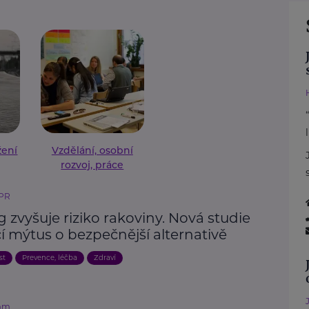
žení
Vzdělání, osobní
rozvoj, práce
 PR
 zvyšuje riziko rakoviny. Nová studie
í mýtus o bezpečnější alternativě
st
Prevence, léčba
Zdraví
mm