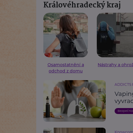
Královéhradecký kraj
Osamostatnění a
Nástrahy a ohro
odchod z domu
ADDICTS
Vaping
vyvrac
Bezpečno
Knowco