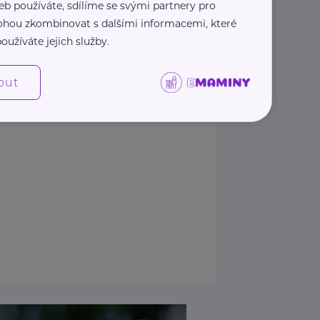
eb používáte, sdílíme se svými partnery pro
 mohou zkombinovat s dalšími informacemi, které
Zobrazit přehled společností
oužíváte jejich služby.
out