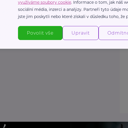
využíváme soubory cookie
. Informace o tom, jak náš w
sociální média, inzerci a analýzy. Partneři tyto údaje
jste jim poskytli nebo které získali v důsledku toho, že p
Povolit vše
Upravit
Odmítn