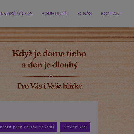
RAJSKÉ ÚŘADY
FORMULÁŘE
O NÁS
KONTAKT
brazit přehled společností
Změnit kraj