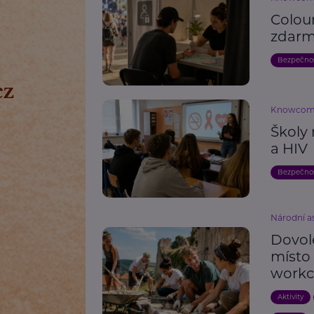
Colou
zdarm
Bezpečno
Knowco
Školy 
a HIV
Bezpečno
Národní as
Dovole
místo
work
Aktivity