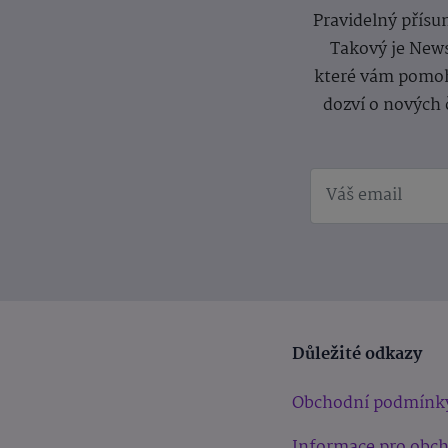
Pravidelný přísun
Takový je News
které vám pomoh
dozví o nových 
Důležité odkazy
Obchodní podmínk
Informace pro obc