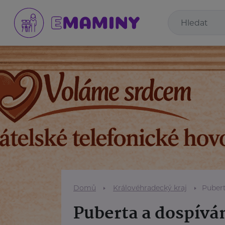
Domů
Královéhradecký kraj
Pubert
Puberta a dospívá