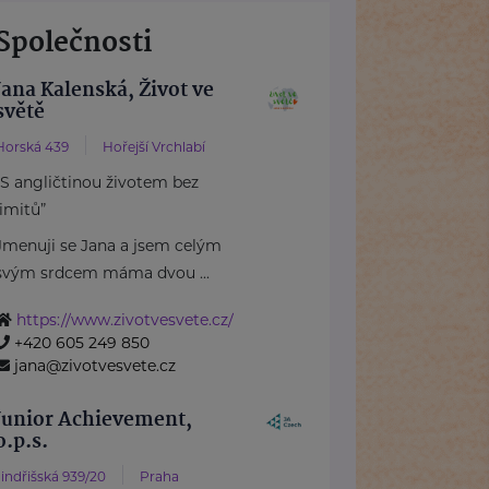
Společnosti
Jana Kalenská, Život ve
světě
Horská 439
Hořejší Vrchlabí
“S angličtinou životem bez
limitů”
Jmenuji se Jana a jsem celým
svým srdcem máma dvou ...
https://www.zivotvesvete.cz/
+420 605 249 850
jana@zivotvesvete.cz
Junior Achievement,
o.p.s.
Jindřišská 939/20
Praha