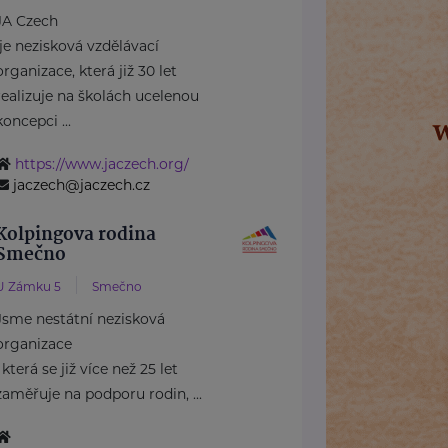
JA Czech
je nezisková vzdělávací
organizace, která již 30 let
realizuje na školách ucelenou
koncepci ...
https://www.jaczech.org/
jaczech@jaczech.cz
Kolpingova rodina
Smečno
U Zámku 5
Smečno
Jsme nestátní nezisková
organizace
, která se již více než 25 let
zaměřuje na podporu rodin, ...