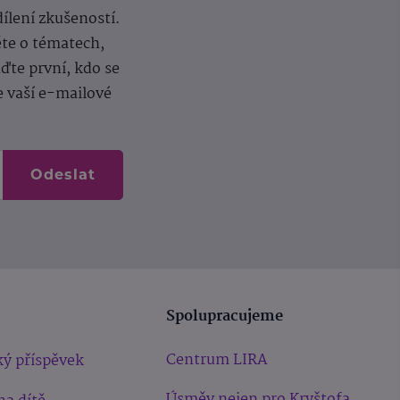
dílení zkušeností.
ěte o tématech,
te první, kdo se
e vaší e-mailové
Odeslat
Spolupracujeme
Centrum LIRA
ý příspěvek
Úsměv nejen pro Kryštofa