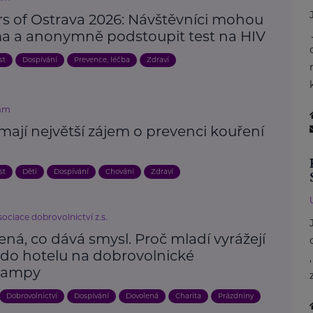
rs of Ostrava 2026: Návštěvníci mohou
a a anonymně podstoupit test na HIV
st
Dospívání
Prevence, léčba
Zdraví
mm
mají největší zájem o prevenci kouření
st
Děti
Dospívání
Chování
Zdraví
ociace dobrovolnictví z.s.
ná, co dává smysl. Proč mladí vyrážejí
 do hotelu na dobrovolnické
campy
Dobrovolnictví
Dospívání
Dovolená
Charita
Prázdniny