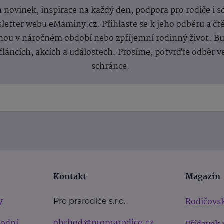
 novinek, inspirace na každý den, podpora pro rodiče i s
letter webu eMaminy.cz. Přihlaste se k jeho odběru a čt
ou v náročném období nebo zpříjemní rodinný život. Buď
článcích, akcích a událostech. Prosíme, potvrďte odběr v
schránce.
Kontakt
Magazín
y
Rodičovsk
Pro prarodiče s.r.o.
obchod@proprarodice.cz
hodní