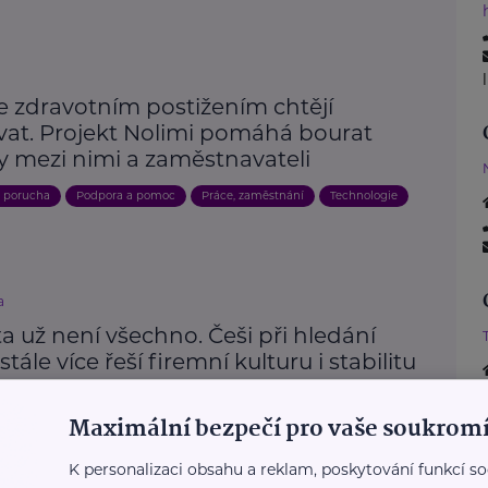
e zdravotním postižením chtějí
vat. Projekt Nolimi pomáhá bourat
y mezi nimi a zaměstnavateli
, porucha
Podpora a pomoc
Práce, zaměstnání
Technologie
a
a už není všechno. Češi při hledání
stále více řeší firemní kulturu i stabilitu
zvoj
Práce, zaměstnání
Maximální bezpečí pro vaše soukromí
K personalizaci obsahu a reklam, poskytování funkcí so
Další články