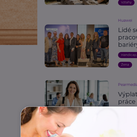
Vztahy
Huawei
Lidé s
praco
bariér
Handicap
Žena
Pearmedi
Výplat
práce 
Osobní ro