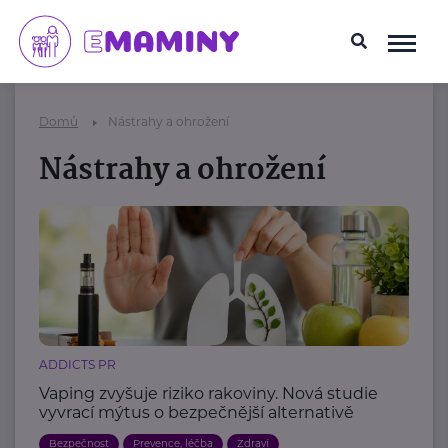
Domů
Nástrahy a ohrožení
Nástrahy a ohrožení
ADDICTS PR
Vaping zvyšuje riziko rakoviny. Nová studie
vyvrací mýtus o bezpečnější alternativě
Bezpečnost
Prevence, léčba
Zdraví