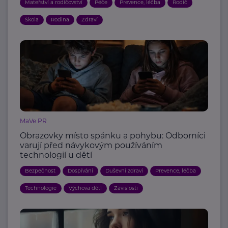
Mateřství a rodičovství
Péče
Prevence, léčba
Rodič
Škola
Rodina
Zdraví
MaVe PR
Obrazovky místo spánku a pohybu: Odborníci
varují před návykovým používáním
technologií u dětí
Bezpečnost
Dospívání
Duševní zdraví
Prevence, léčba
Technologie
Výchova dětí
Závislosti