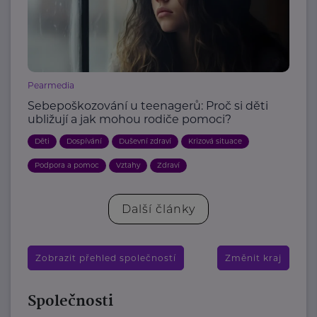
Pearmedia
Sebepoškozování u teenagerů: Proč si děti
ubližují a jak mohou rodiče pomoci?
Děti
Dospívání
Duševní zdraví
Krizová situace
Podpora a pomoc
Vztahy
Zdraví
Další články
Zobrazit přehled společností
Změnit kraj
Společnosti