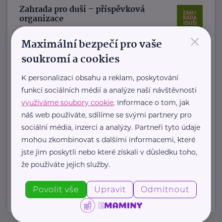
Zahrada pro duši – příspěvková
organizace
×
U Mrázovky 1970/15
Praha 5
Maximální bezpečí pro vaše
Zahrada pro duši - kancelář
soukromí a cookies
Zahrada pro duši, p.o. Hálkova 1406/2
K personalizaci obsahu a reklam, poskytování
120 00 Nové Město, ...
funkcí sociálních médií a analýze naší návštěvnosti
využíváme soubory cookie
. Informace o tom, jak
https://www.zahradaprodusi.cz/
náš web používáte, sdílíme se svými partnery pro
info@zahradaprodusi.cz
sociální média, inzerci a analýzy. Partneři tyto údaje
mohou zkombinovat s dalšími informacemi, které
jste jim poskytli nebo které získali v důsledku toho,
Zobrazit přehled společností
že používáte jejich služby.
Povolit vše
Upravit
Odmítnout