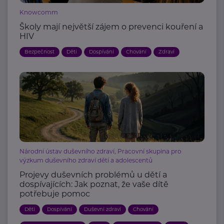
Knowcomm
Školy mají největší zájem o prevenci kouření a
HIV
Bezpečnost
Děti
Dospívání
Chování
Zdraví
Národní ústav duševního zdraví, Pracovní skupina pro
výzkum duševního zdraví dětí a adolescentů
Projevy duševních problémů u dětí a
dospívajících: Jak poznat, že vaše dítě
potřebuje pomoc
Děti
Dospívání
Duševní zdraví
Chování